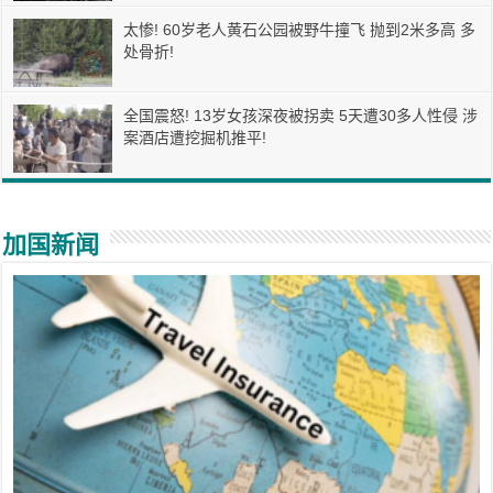
太惨! 60岁老人黄石公园被野牛撞飞 抛到2米多高 多
处骨折!
全国震怒! 13岁女孩深夜被拐卖 5天遭30多人性侵 涉
案酒店遭挖掘机推平!
加国新闻