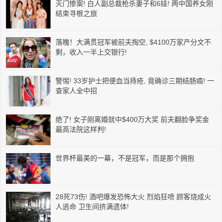
灭门惨案! 白人副总裁枪杀妻子和6娃! 两中国养女刚
结束寻根之旅
落魄！大满贯冠军被前夫掏空, $4100万家产分文不
剩，收入一半上交银行!
警惕! 33岁护士把便血当痔疮, 竟确诊三期结肠癌! 一
查家人全中招
绝了! 女子刚离婚就中$400万大奖 前夫翻脸争奖金
最高法院这样判!
世界杯最美的一幕，不是冠军，而是那个拥抱
28死73伤! 酒吧爆发恐怖大火 烈焰狂喷 顾客烧成火
人逃命 卫生间挤满遗体!