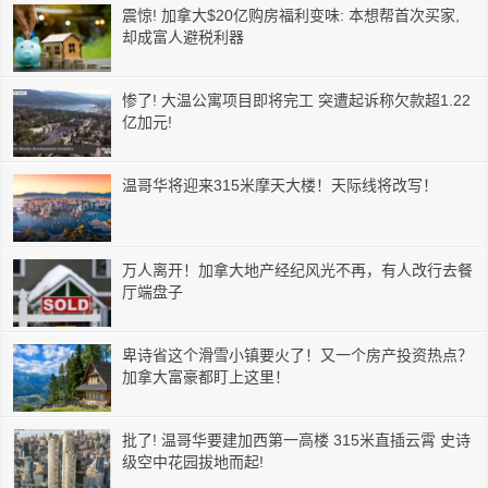
震惊! 加拿大$20亿购房福利变味: 本想帮首次买家,
却成富人避税利器
惨了! 大温公寓项目即将完工 突遭起诉称欠款超1.22
亿加元!
温哥华将迎来315米摩天大楼！天际线将改写！
万人离开！加拿大地产经纪风光不再，有人改行去餐
厅端盘子
卑诗省这个滑雪小镇要火了！又一个房产投资热点？
加拿大富豪都盯上这里！
批了! 温哥华要建加西第一高楼 315米直插云霄 史诗
级空中花园拔地而起!