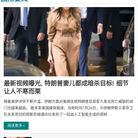
最新视频曝光, 特朗普妻儿都成暗杀目标! 细节
让人不寒而栗
随着美伊冲突不断升温，伊朗方面对美国总统特朗普及其家人发出死亡威胁的调
门也越来越高。 据多家美国媒体报道，当地时间7月28日，与伊朗伊斯兰革命卫
队关系密切的塔斯尼姆通讯社发布了一段由人工智能生成的视频 …
阅读更多 »