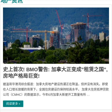
地产资讯
史上首次! BMO警告: 加拿大正变成”租赁之国”,
房地产格局巨变!
据温哥华港湾综合报道：加拿大房地产建设热潮正在降温，但并没有消失。即使
在人口增长放缓的背景下，全国住房建设仍保持较高水平。 加拿大住房抵押贷款
公司（CMHC）的数据显示，今年6月加拿大新屋开工数量有所 …
阅读更多 »