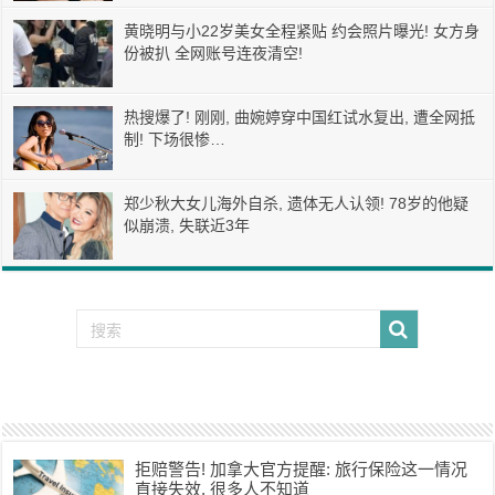
黄晓明与小22岁美女全程紧贴 约会照片曝光! 女方身
份被扒 全网账号连夜清空!
热搜爆了! 刚刚, 曲婉婷穿中国红试水复出, 遭全网抵
制! 下场很惨…
郑少秋大女儿海外自杀, 遗体无人认领! 78岁的他疑
似崩溃, 失联近3年
拒赔警告! 加拿大官方提醒: 旅行保险这一情况
直接失效, 很多人不知道