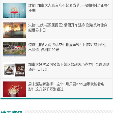
炸锅! 加拿大人直言吃不起麦当劳: 一顿快餐比“正餐”
还贵!
失控! 山火摧毁居民区; 情侣开车逃命 烈焰炙烤像穿
越世界末日
惊爆! 加拿大两飞机空中相撞坠毁! 上海起飞航班也
出险情, 仅相距20米
加拿大好时公司紧急下架这款超火巧克力！全额退款
通道已开启！
周末遛娃新选择！这个8月只要3.99加币就能看电
影！这几部千万别错过!