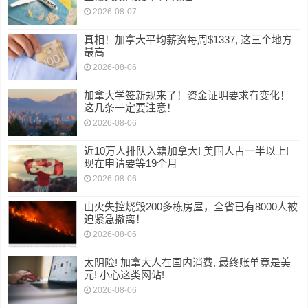
2026-08-07
真相！加拿大平均薪资每周$1337, 这三个地方
最高
2026-08-06
加拿大学签新规来了！资金证明要求有变化！
这几条一定要注意！
2026-08-06
近10万人排队入籍加拿大! 美国人占一半以上!
现在申请要等19个月
2026-08-06
山火失控烧毁200多栋房屋，全省已有8000人被
迫紧急撤离！
2026-08-06
太阴险! 加拿大人在国内消费, 最终账单竟是美
元! 小心这类网站!
2026-08-06