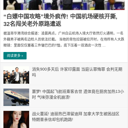
“白嫖中国攻略”境外疯传! 中国机场硬核开撕,
32名闯关老外原路遣返
据温哥华港湾综合报道：凌晨两点，广州白云机场入境大厅依然灯火通明，一名
外籍男子被两名边检人员依法拦截。 当他的背包拉链被拉开时，在场所有人大跌
眼镜：里面仅仅塞着三件皱巴巴的T恤，底下压着一双酒店一次性 …
阅读更多 »
消失900多天后 许家印露面 当庭认罪悔罪 会判无期
吗
噩梦! 中国起飞航班乘客去世 遗体竟在厨房加热13小
时 气味弥漫全机崩溃!
战火蔓延! 迪丽热巴滞留迪拜 加拿大学生被困战区
特朗普亲信却包机跑路!