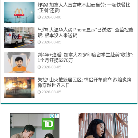
炸锅! 加拿大人直言吃不起麦当劳: 一顿快餐比
“正餐”还贵!
2026-08-06
气炸! 大温华人买iPhone显示”已送达”, 查监控傻
眼: 根本没人来送货
2026-08-05
判4年+遣返! 加拿大22岁印度留学生赴美”收钱”:
1个月狂捞$370万
2026-08-05
失控! 山火摧毁居民区; 情侣开车逃命 烈焰炙烤
像穿越世界末日
2026-08-05