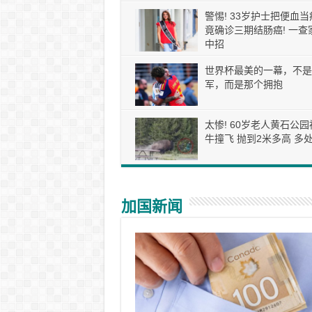
警惕! 33岁护士把便血当
竟确诊三期结肠癌! 一查
中招
世界杯最美的一幕，不是
军，而是那个拥抱
太惨! 60岁老人黄石公园
牛撞飞 抛到2米多高 多处
加国新闻