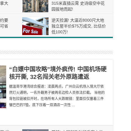
拿大
315米直插云霄 史诗级空中花
园拔地而起!
约要
逆天捡漏! 大温近8000尺大地
可省
独立屋半价$75万成交, 比估价
低100万!
“白嫖中国攻略”境外疯传! 中国机场硬
核开撕, 32名闯关老外原路遣返
据温哥华港湾综合报道：凌晨两点，广州白云机场入境大厅依
然灯火通明，一名外籍男子被两名边检人员依法拦截。 当他的
背包拉链被拉开时，在场所有人大跌眼镜：里面仅仅塞着三件
皱巴巴的T恤，底下压着一双酒店一次性 …