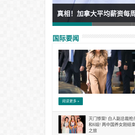
 小心这类网站!
真相！加拿大平均薪资每周$
国际要闻
阅读更多 »
灭门惨案! 白人副总裁枪
和6娃! 两中国养女刚结
之旅