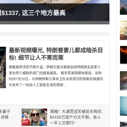
加拿
1337, 这三个地方最高
意！
最新视频曝光, 特朗普妻儿都成暗杀目
标! 细节让人不寒而栗
随着美伊冲突不断升温，伊朗方面对美国总统特朗普及其家人
发出死亡威胁的调门也越来越高。 据多家美国媒体报道，当地
时间7月28日，与伊朗伊斯兰革命卫队关系密切的塔斯尼姆通讯
社发布了一段由人工智能生成的视频 …
杀妻子
落魄！大满贯冠军被前夫掏空,
束寻根
$4100万家产分文不剩，收入
一半上交银行!