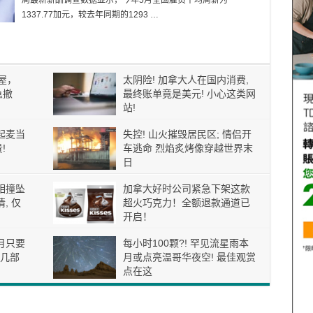
局最新薪酬调查数据显示，今年5月全国雇员平均周薪为
1337.77加元，较去年同期的1293 …
屋，
太阴险! 加拿大人在国内消费,
急撤
最终账单竟是美元! 小心这类网
站!
起麦当
失控! 山火摧毁居民区; 情侣开
!
车逃命 烈焰炙烤像穿越世界末
日
相撞坠
加拿大好时公司紧急下架这款
, 仅
超火巧克力！全额退款通道已
开启！
月只要
每小时100颗?! 罕见流星雨本
这几部
月或点亮温哥华夜空! 最佳观赏
点在这