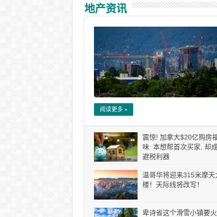
地产资讯
阅读更多 »
震惊! 加拿大$20亿购房
味: 本想帮首次买家, 却
避税利器
温哥华将迎来315米摩天
楼！天际线将改写！
卑诗省这个滑雪小镇要火