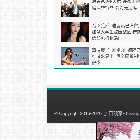
消失900多天后 许家印露
庭认罪悔罪 会判无期吗
战火蔓延! 迪丽热巴滞留
加拿大学生被困战区 特
信却包机跑路!
热搜爆了! 刚刚, 曲婉婷
红试水复出, 遭全网抵制!
很惨…
© Copyright 2016-2026, 加国观察-01simple.