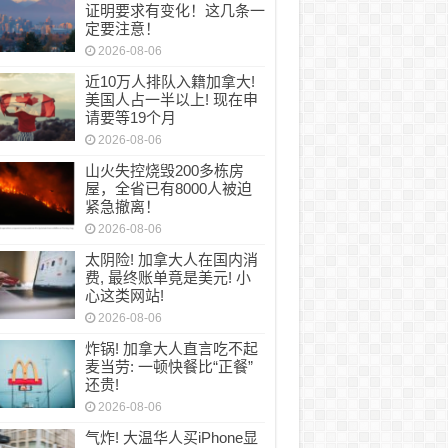
大学签新规来了！资金证明要求有变化！这几
证明要求有变化！这几条一
定要注意！
2026-08-06
近10万人排队入籍加拿大!
美国人占一半以上! 现在申
请要等19个月
2026-08-06
山火失控烧毁200多栋房
屋，全省已有8000人被迫
紧急撤离！
2026-08-06
太阴险! 加拿大人在国内消
费, 最终账单竟是美元! 小
心这类网站!
2026-08-06
炸锅! 加拿大人直言吃不起
麦当劳: 一顿快餐比“正餐”
还贵!
2026-08-06
气炸! 大温华人买iPhone显