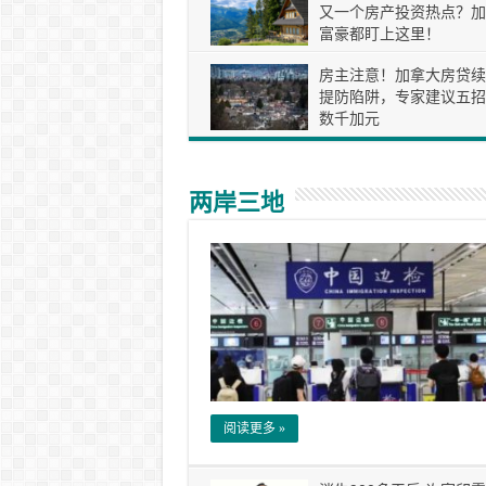
又一个房产投资热点？加
富豪都盯上这里！
房主注意！加拿大房贷续
提防陷阱，专家建议五招
数千加元
两岸三地
阅读更多 »