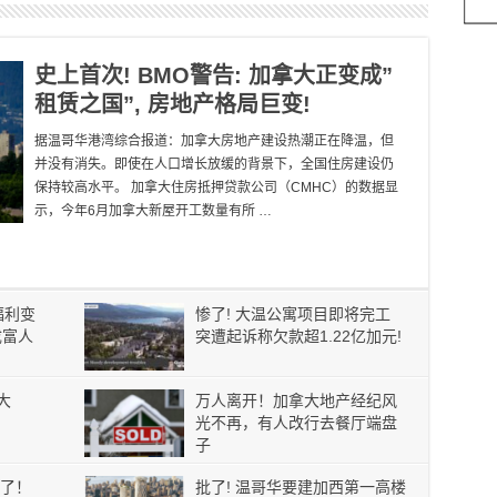
史上首次! BMO警告: 加拿大正变成”
租赁之国”, 房地产格局巨变!
据温哥华港湾综合报道：加拿大房地产建设热潮正在降温，但
并没有消失。即使在人口增长放缓的背景下，全国住房建设仍
保持较高水平。 加拿大住房抵押贷款公司（CMHC）的数据显
示，今年6月加拿大新屋开工数量有所 …
福利变
惨了! 大温公寓项目即将完工
成富人
突遭起诉称欠款超1.22亿加元!
大
万人离开！加拿大地产经纪风
光不再，有人改行去餐厅端盘
子
了！
批了! 温哥华要建加西第一高楼