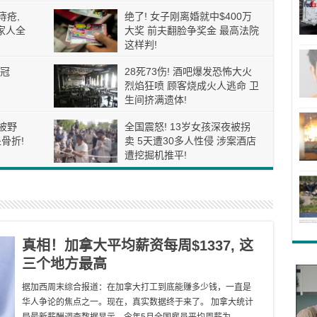
痔疮,
绝了! 女子刚离婚就中$400万
家人全
大奖 前夫翻脸争奖金 最高法院
这样判!
冠
28死73伤! 酒吧爆发恐怖大火
烈焰狂喷 顾客烧成火人逃命 卫
生间挤满遗体!
被野
全国震怒! 13岁女孩深夜被拐
骨折!
卖 5天遭30多人性侵 涉案酒店
遭挖掘机推平!
真相！加拿大平均薪资每周$1337, 这
三个地方最高
据加西周末综合报道：在加拿大打工到底能赚多少钱，一直是
华人争论的焦点之一。现在，真实数据终于来了。 加拿大统计