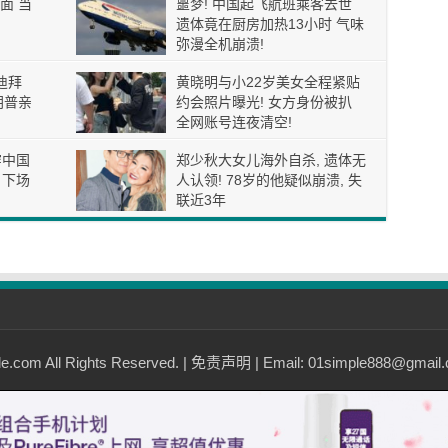
面 当
噩梦! 中国起飞航班乘客去世
遗体竟在厨房加热13小时 气味
弥漫全机崩溃!
迪拜
黄晓明与小22岁美女全程紧贴
朗普亲
约会照片曝光! 女方身份被扒
全网账号连夜清空!
穿中国
郑少秋大女儿海外自杀, 遗体无
 下场
人认领! 78岁的他疑似崩溃, 失
联近3年
com All Rights Reserved. |
免责声明
| Email: 01simple888@gmail