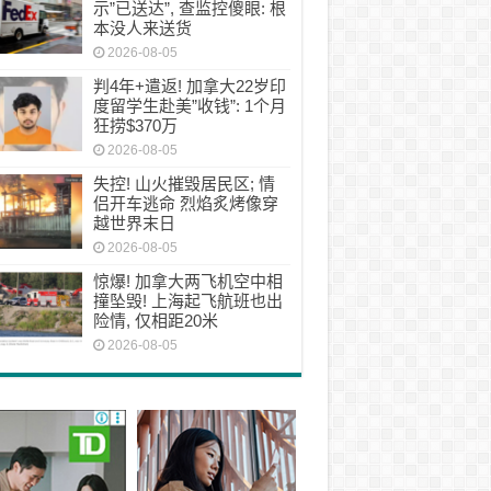
示”已送达”, 查监控傻眼: 根
本没人来送货
2026-08-05
判4年+遣返! 加拿大22岁印
度留学生赴美”收钱”: 1个月
狂捞$370万
2026-08-05
失控! 山火摧毁居民区; 情
侣开车逃命 烈焰炙烤像穿
越世界末日
2026-08-05
惊爆! 加拿大两飞机空中相
撞坠毁! 上海起飞航班也出
险情, 仅相距20米
2026-08-05