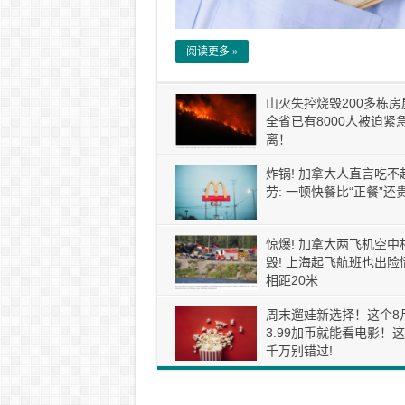
阅读更多 »
山火失控烧毁200多栋房
全省已有8000人被迫紧
离！
炸锅! 加拿大人直言吃不
劳: 一顿快餐比“正餐”还贵
惊爆! 加拿大两飞机空中
毁! 上海起飞航班也出险情
相距20米
周末遛娃新选择！这个8
3.99加币就能看电影！
千万别错过!