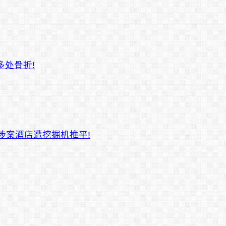
多处骨折!
 涉案酒店遭挖掘机推平!