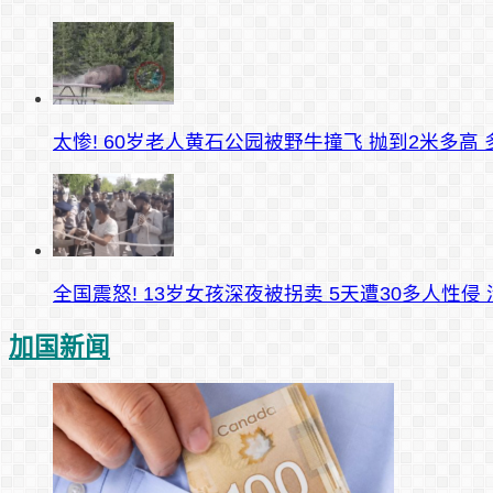
太惨! 60岁老人黄石公园被野牛撞飞 抛到2米多高 
全国震怒! 13岁女孩深夜被拐卖 5天遭30多人性侵
加国新闻