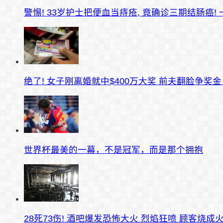
警惕! 33岁护士把便血当痔疮, 竟确诊三期结肠癌!
绝了! 女子刚离婚就中$400万大奖 前夫翻脸争奖金
世界杯最美的一幕，不是冠军，而是那个拥抱
28死73伤! 酒吧爆发恐怖大火 烈焰狂喷 顾客烧成