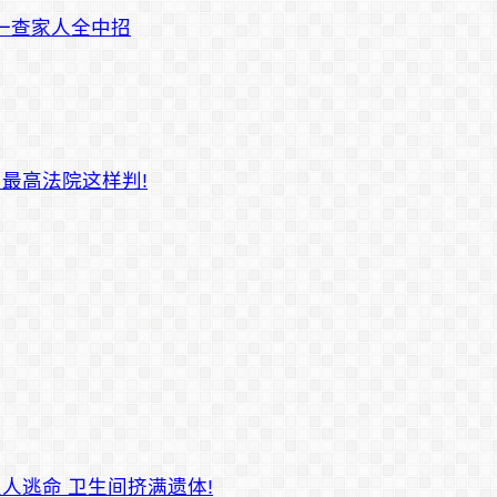
 一查家人全中招
 最高法院这样判!
火人逃命 卫生间挤满遗体!