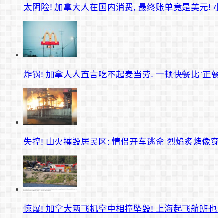
太阴险! 加拿大人在国内消费, 最终账单竟是美元! 
炸锅! 加拿大人直言吃不起麦当劳: 一顿快餐比“正餐
失控! 山火摧毁居民区; 情侣开车逃命 烈焰炙烤像
惊爆! 加拿大两飞机空中相撞坠毁! 上海起飞航班也