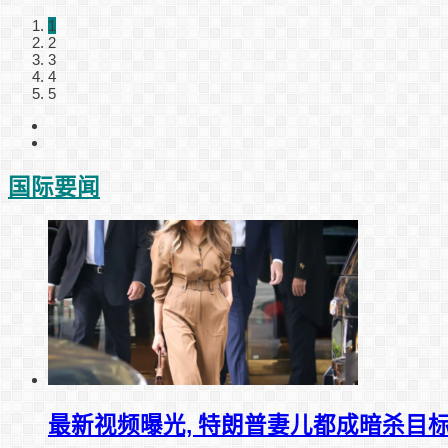
1
2
3
4
5
国际要闻
最新视频曝光, 特朗普妻儿都成暗杀目标