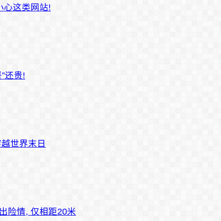
小心这类网站!
”还贵!
穿越世界末日
出险情, 仅相距20米