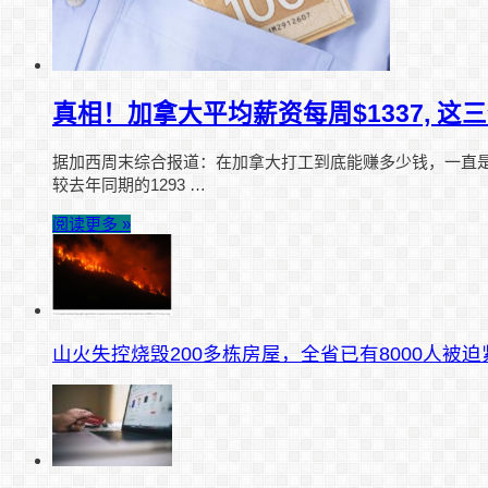
真相！加拿大平均薪资每周$1337, 这
据加西周末综合报道：在加拿大打工到底能赚多少钱，一直是华
较去年同期的1293 …
阅读更多 »
山火失控烧毁200多栋房屋，全省已有8000人被