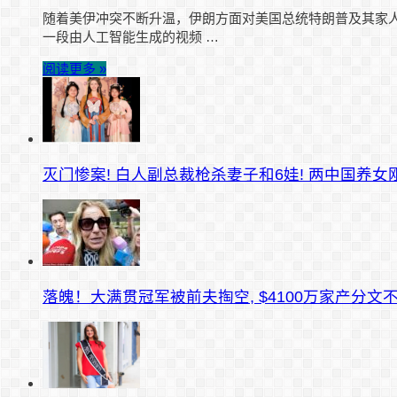
随着美伊冲突不断升温，伊朗方面对美国总统特朗普及其家人
一段由人工智能生成的视频 …
阅读更多 »
灭门惨案! 白人副总裁枪杀妻子和6娃! 两中国养
落魄！大满贯冠军被前夫掏空, $4100万家产分文