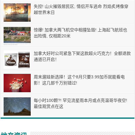
失控! 山火摧毁居民区; 情侣开车逃命 烈焰炙烤像穿
越世界末日
惊爆! 加拿大两飞机空中相撞坠毁! 上海起飞航班也
出险情, 仅相距20米
加拿大好时公司紧急下架这款超火巧克力！全额退款
通道已开启！
周末遛娃新选择！这个8月只要3.99加币就能看电
影！这几部千万别错过!
每小时100颗?! 罕见流星雨本月或点亮温哥华夜空!
最佳观赏点在这