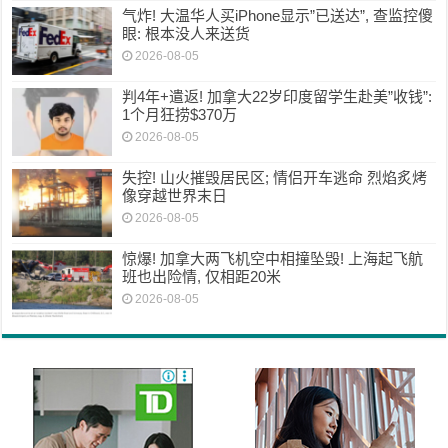
气炸! 大温华人买iPhone显示”已送达”, 查监控傻
眼: 根本没人来送货
2026-08-05
判4年+遣返! 加拿大22岁印度留学生赴美”收钱”:
1个月狂捞$370万
2026-08-05
失控! 山火摧毁居民区; 情侣开车逃命 烈焰炙烤
像穿越世界末日
2026-08-05
惊爆! 加拿大两飞机空中相撞坠毁! 上海起飞航
班也出险情, 仅相距20米
2026-08-05