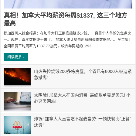
真相！加拿大平均薪资每周$1337, 这三个地方
最高
据加西周末综合报道：在加拿大打工到底能赚多少钱，一直是华人争论的焦点之
一。现在，真实数据终于来了。 加拿大统计局最新薪酬调查数据显示，今年5月
全国雇员平均周薪为1337.77加元，较去年同期的1293 …
阅读更多 »
山火失控烧毁200多栋房屋，全省已有8000人被迫紧
急撤离！
太阴险! 加拿大人在国内消费, 最终账单竟是美元! 小
心这类网站!
炸锅! 加拿大人直言吃不起麦当劳: 一顿快餐比“正餐”
还贵!