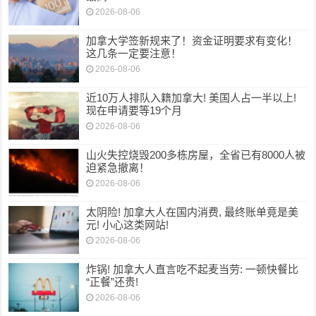
2026-08-06
加拿大学签新规来了！资金证明要求有变化！
这几条一定要注意！
2026-08-06
近10万人排队入籍加拿大! 美国人占一半以上!
现在申请要等19个月
2026-08-06
山火失控烧毁200多栋房屋，全省已有8000人被
迫紧急撤离！
2026-08-06
太阴险! 加拿大人在国内消费, 最终账单竟是美
元! 小心这类网站!
2026-08-06
炸锅! 加拿大人直言吃不起麦当劳: 一顿快餐比
“正餐”还贵!
2026-08-06