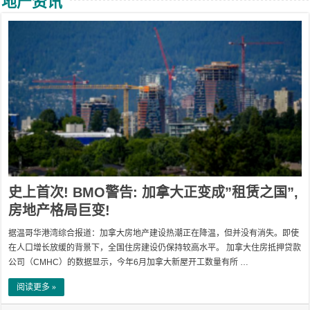
地产资讯
史上首次! BMO警告: 加拿大正变成”租赁之国”,
房地产格局巨变!
据温哥华港湾综合报道：加拿大房地产建设热潮正在降温，但并没有消失。即使
在人口增长放缓的背景下，全国住房建设仍保持较高水平。 加拿大住房抵押贷款
公司（CMHC）的数据显示，今年6月加拿大新屋开工数量有所 …
阅读更多 »