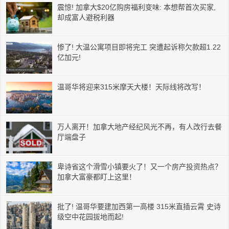
震惊! 加拿大$20亿购房福利变味: 本想帮首次买家,
却成富人避税利器
惨了! 大温公寓项目即将完工 突遭起诉称欠款超1.22
亿加元!
温哥华将迎来315米摩天大楼！天际线将改写！
万人离开！加拿大地产经纪风光不再，有人改行去餐
厅端盘子
卑诗省这个滑雪小镇要火了！又一个房产投资热点？
加拿大富豪都盯上这里！
批了! 温哥华要建加西第一高楼 315米直插云霄 史诗
级空中花园拔地而起!