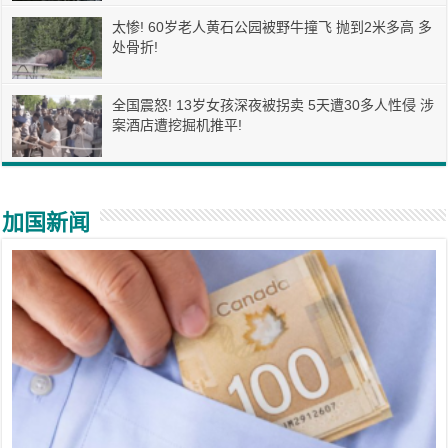
太惨! 60岁老人黄石公园被野牛撞飞 抛到2米多高 多
处骨折!
全国震怒! 13岁女孩深夜被拐卖 5天遭30多人性侵 涉
案酒店遭挖掘机推平!
加国新闻