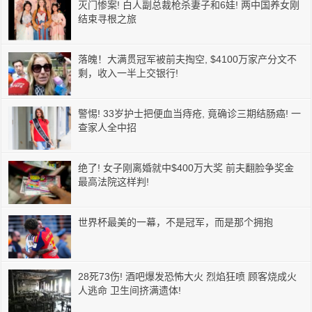
灭门惨案! 白人副总裁枪杀妻子和6娃! 两中国养女刚
结束寻根之旅
落魄！大满贯冠军被前夫掏空, $4100万家产分文不
剩，收入一半上交银行!
警惕! 33岁护士把便血当痔疮, 竟确诊三期结肠癌! 一
查家人全中招
绝了! 女子刚离婚就中$400万大奖 前夫翻脸争奖金
最高法院这样判!
世界杯最美的一幕，不是冠军，而是那个拥抱
28死73伤! 酒吧爆发恐怖大火 烈焰狂喷 顾客烧成火
人逃命 卫生间挤满遗体!