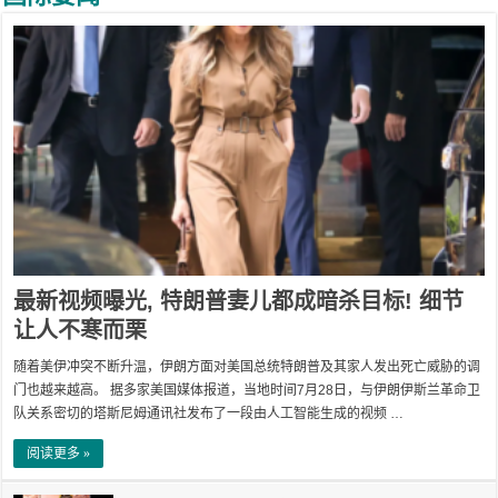
最新视频曝光, 特朗普妻儿都成暗杀目标! 细节
让人不寒而栗
随着美伊冲突不断升温，伊朗方面对美国总统特朗普及其家人发出死亡威胁的调
门也越来越高。 据多家美国媒体报道，当地时间7月28日，与伊朗伊斯兰革命卫
队关系密切的塔斯尼姆通讯社发布了一段由人工智能生成的视频 …
阅读更多 »