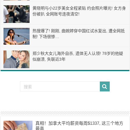
黄晓明与小22岁美女全程紧贴 约会照片曝光! 女方身
份被扒 全网账号连夜清空!
热搜爆了! 刚刚, 曲婉婷穿中国红试水复出, 遭全网抵
制! 下场很惨…
郑少秋大女儿海外自杀, 遗体无人认领! 78岁的他疑
似崩溃, 失联近3年
真相！加拿大平均薪资每周$1337, 这三个地方
最高