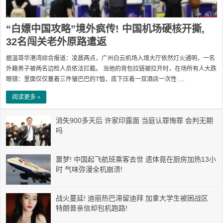
“白嫖中国攻略”境外疯传! 中国机场硬核开撕,
32名闯关老外原路遣返
据温哥华港湾综合报道：凌晨两点，广州白云机场入境大厅依然灯火通明，一名
外籍男子被两名边检人员依法拦截。 当他的背包拉链被拉开时，在场所有人大跌
眼镜：里面仅仅塞着三件皱巴巴的T恤，底下压着一双酒店一次性 …
阅读更多 »
消失900多天后 许家印露面 当庭认罪悔罪 会判无期
吗
噩梦! 中国起飞航班乘客去世 遗体竟在厨房加热13小
时 气味弥漫全机崩溃!
战火蔓延! 迪丽热巴滞留迪拜 加拿大学生被困战区
特朗普亲信却包机跑路!