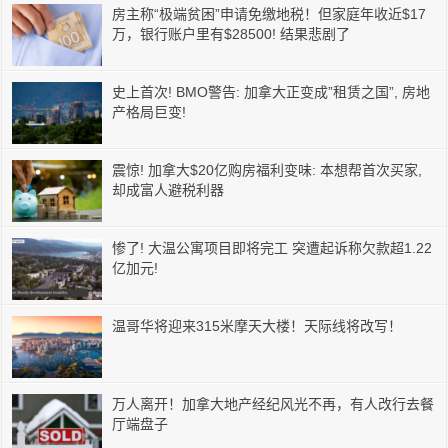
房主称“极端贫困”申请免缴地税！但家庭年收近$17
万，银行账户里有$28500! 结果悲剧了
史上首次! BMO警告: 加拿大正变成”租赁之国”, 房地
产格局巨变!
震惊! 加拿大$20亿购房福利变味: 本想帮首次买家,
却成富人避税利器
惨了! 大温公寓项目即将完工 突遭起诉称欠款超1.22
亿加元!
温哥华将迎来315米摩天大楼！天际线将改写！
万人离开！加拿大地产经纪风光不再，有人改行去餐
厅端盘子