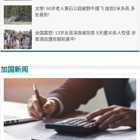
太惨! 60岁老人黄石公园被野牛撞飞 抛到2米多高 多
处骨折!
全国震怒! 13岁女孩深夜被拐卖 5天遭30多人性侵 涉
案酒店遭挖掘机推平!
加国新闻