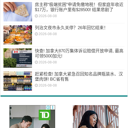
房主称“极端贫困”申请免缴地税！但家庭年收近
$17万，银行账户里有$28500! 结果悲剧了
2026-08-08
列治文夜市永久关停？26年回忆结束！
2026-08-08
快查! 加拿大870万集体诉讼赔偿开放申请, 最高
可领5000加元!
2026-08-08
赶紧检查! 加拿大紧急召回知名品牌瓶装水、汉
堡肉饼! BC省有售
2026-08-08