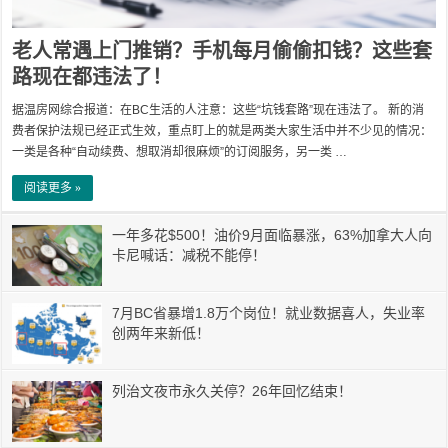
老人常遇上门推销？手机每月偷偷扣钱？这些套
路现在都违法了！
据温房网综合报道：在BC生活的人注意：这些“坑钱套路”现在违法了。 新的消
费者保护法规已经正式生效，重点盯上的就是两类大家生活中并不少见的情况：
一类是各种“自动续费、想取消却很麻烦”的订阅服务，另一类 …
阅读更多 »
一年多花$500！油价9月面临暴涨，63%加拿大人向
卡尼喊话：减税不能停！
7月BC省暴增1.8万个岗位！就业数据喜人，失业率
创两年来新低！
列治文夜市永久关停？26年回忆结束！