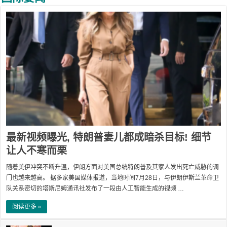
最新视频曝光, 特朗普妻儿都成暗杀目标! 细节
让人不寒而栗
随着美伊冲突不断升温，伊朗方面对美国总统特朗普及其家人发出死亡威胁的调
门也越来越高。 据多家美国媒体报道，当地时间7月28日，与伊朗伊斯兰革命卫
队关系密切的塔斯尼姆通讯社发布了一段由人工智能生成的视频 …
阅读更多 »