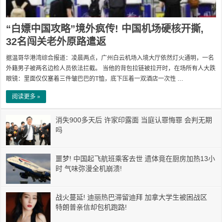
“白嫖中国攻略”境外疯传! 中国机场硬核开撕,
32名闯关老外原路遣返
据温哥华港湾综合报道：凌晨两点，广州白云机场入境大厅依然灯火通明，一名
外籍男子被两名边检人员依法拦截。 当他的背包拉链被拉开时，在场所有人大跌
眼镜：里面仅仅塞着三件皱巴巴的T恤，底下压着一双酒店一次性 …
阅读更多 »
消失900多天后 许家印露面 当庭认罪悔罪 会判无期
吗
噩梦! 中国起飞航班乘客去世 遗体竟在厨房加热13小
时 气味弥漫全机崩溃!
战火蔓延! 迪丽热巴滞留迪拜 加拿大学生被困战区
特朗普亲信却包机跑路!