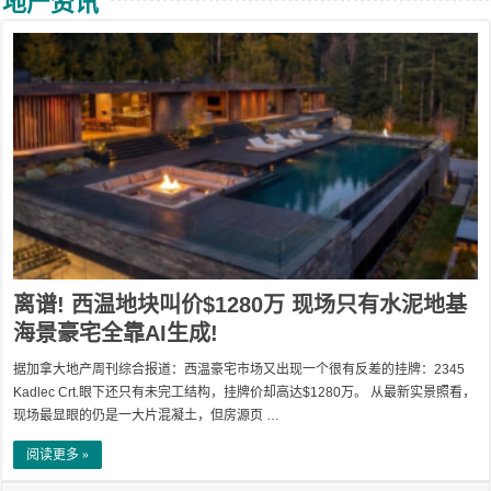
地产资讯
离谱! 西温地块叫价$1280万 现场只有水泥地基
海景豪宅全靠AI生成!
据加拿大地产周刊综合报道：西温豪宅市场又出现一个很有反差的挂牌：2345
Kadlec Crt.眼下还只有未完工结构，挂牌价却高达$1280万。 从最新实景照看，
现场最显眼的仍是一大片混凝土，但房源页 …
阅读更多 »