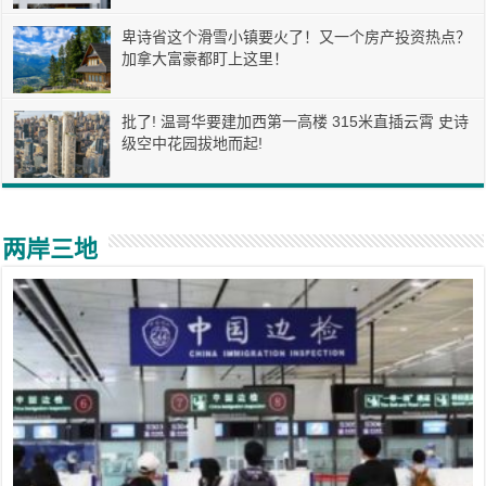
卑诗省这个滑雪小镇要火了！又一个房产投资热点？
加拿大富豪都盯上这里！
批了! 温哥华要建加西第一高楼 315米直插云霄 史诗
级空中花园拔地而起!
两岸三地