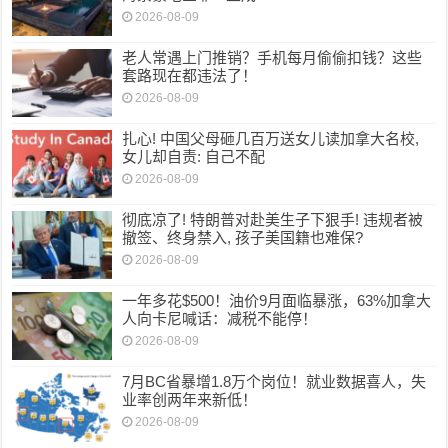
2026-08-09
老人常遇上门推销？手机每月偷偷扣钱？这些
套路现在都违法了！
2026-08-09
扎心! 中国父母砸几百万送女儿读加拿大名校,
女儿却自责: 自己不配
2026-08-09
彻底凉了! 特朗普对赴美生子下狠手! 违规者被
撤签、终身禁入, 孩子美国籍也难保?
2026-08-09
一年多花$500！油价9月面临暴涨，63%加拿大
人向卡尼喊话：减税不能停！
2026-08-09
7月BC省暴增1.8万个岗位！就业数据喜人，失
业率创两年来新低！
2026-08-09