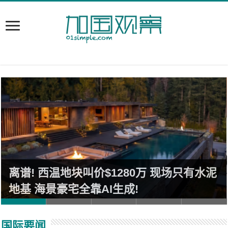
离谱! 西温地块叫价$1280万 现场只有水泥
地基 海景豪宅全靠AI生成!
国际要闻