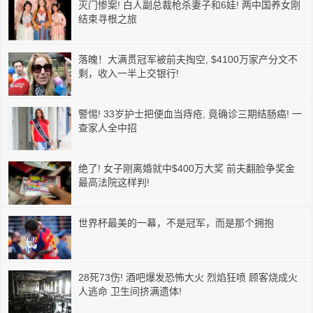
灭门惨案! 白人副总裁枪杀妻子和6娃! 两中国养女刚
结束寻根之旅
落魄！大满贯冠军被前夫掏空, $4100万家产分文不
剩，收入一半上交银行!
警惕! 33岁护士把便血当痔疮, 竟确诊三期结肠癌! 一
查家人全中招
绝了! 女子刚离婚就中$400万大奖 前夫翻脸争奖金
最高法院这样判!
世界杯最美的一幕，不是冠军，而是那个拥抱
28死73伤! 酒吧爆发恐怖大火 烈焰狂喷 顾客烧成火
人逃命 卫生间挤满遗体!