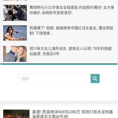
黄晓明与小22岁美女全程紧贴 约会照片曝光! 女方身
份被扒 全网账号连夜清空!
热搜爆了! 刚刚, 曲婉婷穿中国红试水复出, 遭全网抵
制! 下场很惨…
郑少秋大女儿海外自杀, 遗体无人认领! 78岁的他疑
似崩溃, 失联近3年
离谱! 西温地块叫价$1280万 现场只有水泥地基
海景豪宅全靠AI生成!