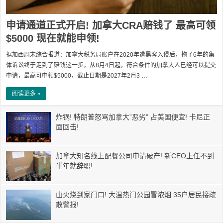
申请通道正式开启! 加拿大CRA赔钱了 最高可领
$5000 现在就能申领!
据加西周末综合报道：加拿大税务局账户在2020年遭黑客入侵后，拖了6年的集
体诉讼终于走到了赔钱这一步。从8月4日起，符合条件的加拿大人已经可以提交
申请，最高可申领$5000，截止日期是2027年2月3 …
阅读更多 »
炸锅! 特朗普怒骂加拿大”恶劣” 占美国便宜! 卡尼正
面回击!
加拿大知名线上配餐公司申请破产! 新CEO上任不到
半年就辞职!
山火烧到家门口! 大温热门公园冒浓烟 35户居民接疏
散警报!