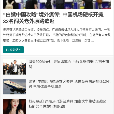
“白嫖中国攻略”境外疯传! 中国机场硬核开撕,
32名闯关老外原路遣返
据温哥华港湾综合报道：凌晨两点，广州白云机场入境大厅依然灯火通明，一名
外籍男子被两名边检人员依法拦截。 当他的背包拉链被拉开时，在场所有人大跌
眼镜：里面仅仅塞着三件皱巴巴的T恤，底下压着一双酒店一次性 …
阅读更多 »
消失900多天后 许家印露面 当庭认罪悔罪 会判无期
吗
噩梦! 中国起飞航班乘客去世 遗体竟在厨房加热13小
时 气味弥漫全机崩溃!
战火蔓延! 迪丽热巴滞留迪拜 加拿大学生被困战区
特朗普亲信却包机跑路!