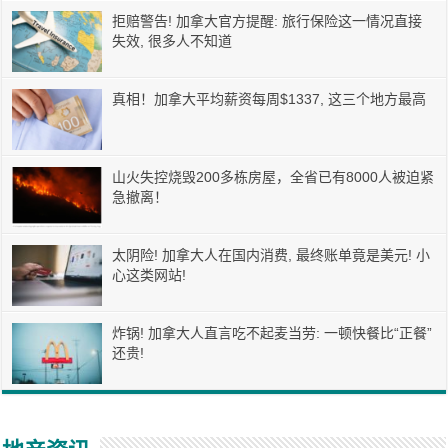
拒赔警告! 加拿大官方提醒: 旅行保险这一情况直接
失效, 很多人不知道
真相！加拿大平均薪资每周$1337, 这三个地方最高
山火失控烧毁200多栋房屋，全省已有8000人被迫紧
急撤离！
太阴险! 加拿大人在国内消费, 最终账单竟是美元! 小
心这类网站!
炸锅! 加拿大人直言吃不起麦当劳: 一顿快餐比“正餐”
还贵!