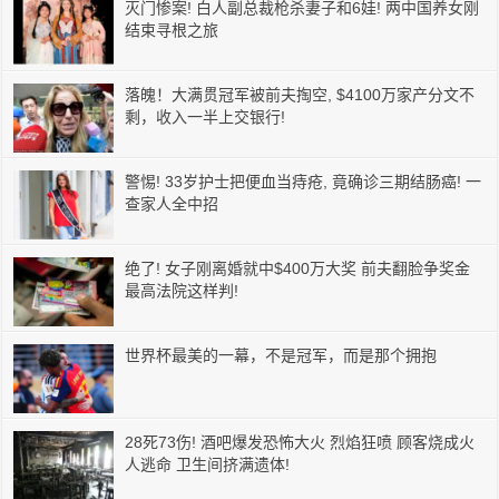
灭门惨案! 白人副总裁枪杀妻子和6娃! 两中国养女刚
结束寻根之旅
落魄！大满贯冠军被前夫掏空, $4100万家产分文不
剩，收入一半上交银行!
警惕! 33岁护士把便血当痔疮, 竟确诊三期结肠癌! 一
查家人全中招
绝了! 女子刚离婚就中$400万大奖 前夫翻脸争奖金
最高法院这样判!
世界杯最美的一幕，不是冠军，而是那个拥抱
28死73伤! 酒吧爆发恐怖大火 烈焰狂喷 顾客烧成火
人逃命 卫生间挤满遗体!