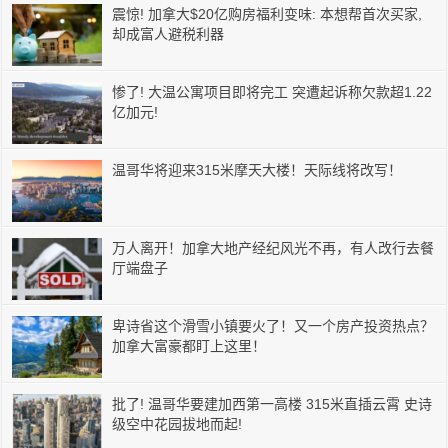
震惊! 加拿大$20亿购房福利变味: 本想帮首次买家,
却成富人避税利器
惨了! 大温公寓项目即将完工 突遭起诉称欠款超1.22
亿加元!
温哥华将迎来315米摩天大楼！天际线将改写！
万人离开！加拿大地产经纪风光不再，有人改行去餐
厅端盘子
卑诗省这个滑雪小镇要火了！又一个房产投资热点？
加拿大富豪都盯上这里！
批了! 温哥华要建加西第一高楼 315米直插云霄 史诗
级空中花园拔地而起!