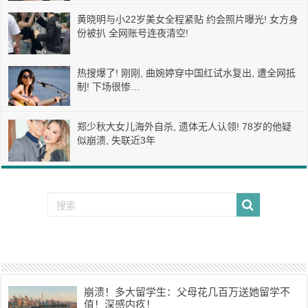
黄晓明与小22岁美女全程紧贴 约会照片曝光! 女方身
份被扒 全网账号连夜清空!
热搜爆了! 刚刚, 曲婉婷穿中国红试水复出, 遭全网抵
制! 下场很惨…
郑少秋大女儿海外自杀, 遗体无人认领! 78岁的他疑
似崩溃, 失联近3年
崩溃！多大留学生：父母花几百万送她留学不
值！深感内疚！