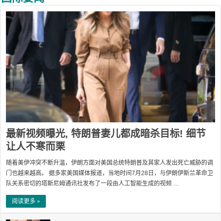
最新视频曝光, 特朗普妻儿都成暗杀目标! 细节
让人不寒而栗
随着美伊冲突不断升温，伊朗方面对美国总统特朗普及其家人发出死亡威胁的调
门也越来越高。 据多家美国媒体报道，当地时间7月28日，与伊朗伊斯兰革命卫
队关系密切的塔斯尼姆通讯社发布了一段由人工智能生成的视频 …
阅读更多 »