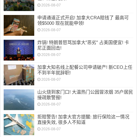
2026-08-07
申请通道正式开启! 加拿大CRA赔钱了 最高可
领$5000 现在就能申领!
2026-08-07
炸锅! 特朗普怒骂加拿大”恶劣” 占美国便宜! 卡
尼正面回击!
2026-08-07
加拿大知名线上配餐公司申请破产! 新CEO上任
不到半年就辞职!
2026-08-07
山火烧到家门口! 大温热门公园冒浓烟 35户居民
接疏散警报!
2026-08-07
拒赔警告! 加拿大官方提醒: 旅行保险这一情况
直接失效, 很多人不知道
2026-08-07