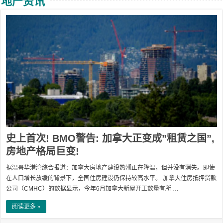
地产资讯
史上首次! BMO警告: 加拿大正变成”租赁之国”,
房地产格局巨变!
据温哥华港湾综合报道：加拿大房地产建设热潮正在降温，但并没有消失。即使
在人口增长放缓的背景下，全国住房建设仍保持较高水平。 加拿大住房抵押贷款
公司（CMHC）的数据显示，今年6月加拿大新屋开工数量有所 …
阅读更多 »