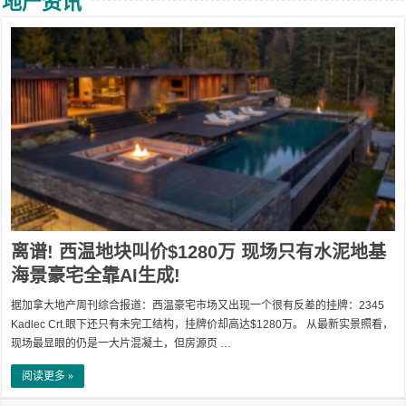
地产资讯
离谱! 西温地块叫价$1280万 现场只有水泥地基
海景豪宅全靠AI生成!
据加拿大地产周刊综合报道：西温豪宅市场又出现一个很有反差的挂牌：2345
Kadlec Crt.眼下还只有未完工结构，挂牌价却高达$1280万。 从最新实景照看，
现场最显眼的仍是一大片混凝土，但房源页 …
阅读更多 »