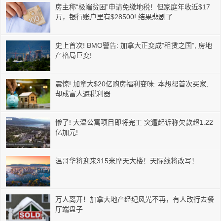
房主称“极端贫困”申请免缴地税！但家庭年收近$17
万，银行账户里有$28500! 结果悲剧了
史上首次! BMO警告: 加拿大正变成”租赁之国”, 房地
产格局巨变!
震惊! 加拿大$20亿购房福利变味: 本想帮首次买家,
却成富人避税利器
惨了! 大温公寓项目即将完工 突遭起诉称欠款超1.22
亿加元!
温哥华将迎来315米摩天大楼！天际线将改写！
万人离开！加拿大地产经纪风光不再，有人改行去餐
厅端盘子