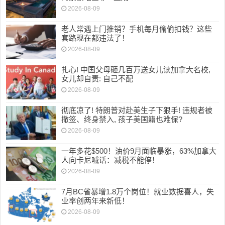
2026-08-09
老人常遇上门推销？手机每月偷偷扣钱？这些
套路现在都违法了！
2026-08-09
扎心! 中国父母砸几百万送女儿读加拿大名校,
女儿却自责: 自己不配
2026-08-09
彻底凉了! 特朗普对赴美生子下狠手! 违规者被
撤签、终身禁入, 孩子美国籍也难保?
2026-08-09
一年多花$500！油价9月面临暴涨，63%加拿大
人向卡尼喊话：减税不能停！
2026-08-09
7月BC省暴增1.8万个岗位！就业数据喜人，失
业率创两年来新低！
2026-08-09