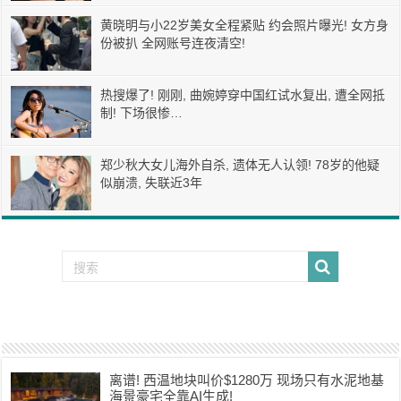
黄晓明与小22岁美女全程紧贴 约会照片曝光! 女方身
份被扒 全网账号连夜清空!
热搜爆了! 刚刚, 曲婉婷穿中国红试水复出, 遭全网抵
制! 下场很惨…
郑少秋大女儿海外自杀, 遗体无人认领! 78岁的他疑
似崩溃, 失联近3年
离谱! 西温地块叫价$1280万 现场只有水泥地基
海景豪宅全靠AI生成!