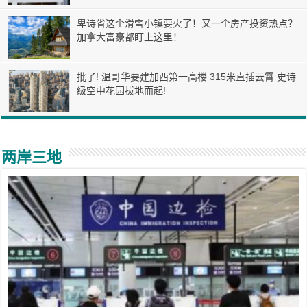
卑诗省这个滑雪小镇要火了！又一个房产投资热点？
加拿大富豪都盯上这里！
批了! 温哥华要建加西第一高楼 315米直插云霄 史诗
级空中花园拔地而起!
两岸三地