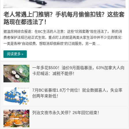
老人常遇上门推销？手机每月偷偷扣钱？这些套
路现在都违法了！
据温房网综合报道：在BC生活的人注意：这些“坑钱套路”现在违法了。 新的消
费者保护法规已经正式生效，重点盯上的就是两类大家生活中并不少见的情况：
一类是各种“自动续费、想取消却很麻烦”的订阅服务，另一类 …
阅读更多 »
一年多花$500！油价9月面临暴涨，63%加拿大人向
卡尼喊话：减税不能停！
7月BC省暴增1.8万个岗位！就业数据喜人，失业率
创两年来新低！
列治文夜市永久关停？26年回忆结束！