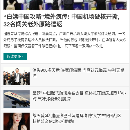
“白嫖中国攻略”境外疯传! 中国机场硬核开撕,
32名闯关老外原路遣返
据温哥华港湾综合报道：凌晨两点，广州白云机场入境大厅依然灯火通明，一名
外籍男子被两名边检人员依法拦截。 当他的背包拉链被拉开时，在场所有人大跌
眼镜：里面仅仅塞着三件皱巴巴的T恤，底下压着一双酒店一次性 …
阅读更多 »
消失900多天后 许家印露面 当庭认罪悔罪 会判无期
吗
噩梦! 中国起飞航班乘客去世 遗体竟在厨房加热13小
时 气味弥漫全机崩溃!
战火蔓延! 迪丽热巴滞留迪拜 加拿大学生被困战区
特朗普亲信却包机跑路!