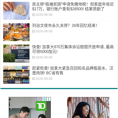
房主称“极端贫困”申请免缴地税！但家庭年收近
$17万，银行账户里有$28500! 结果悲剧了
2026-08-08
列治文夜市永久关停？26年回忆结束！
2026-08-08
快查! 加拿大870万集体诉讼赔偿开放申请, 最高
可领5000加元!
2026-08-08
赶紧检查! 加拿大紧急召回知名品牌瓶装水、汉
堡肉饼! BC省有售
2026-08-08