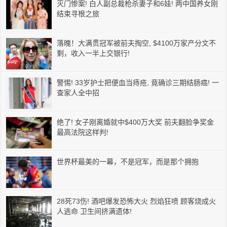
灭门惨案! 白人副总裁枪杀妻子和6娃! 两中国养女刚
结束寻根之旅
落魄！大满贯冠军被前夫掏空, $4100万家产分文不
剩，收入一半上交银行!
警惕! 33岁护士把便血当痔疮, 竟确诊三期结肠癌! 一
查家人全中招
绝了! 女子刚离婚就中$400万大奖 前夫翻脸争奖金
最高法院这样判!
世界杯最美的一幕，不是冠军，而是那个拥抱
28死73伤! 酒吧爆发恐怖大火 烈焰狂喷 顾客烧成火
人逃命 卫生间挤满遗体!