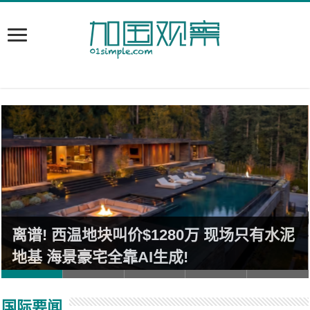
离谱! 西温地块叫价$1280万 现场只有水泥
地基 海景豪宅全靠AI生成!
国际要闻