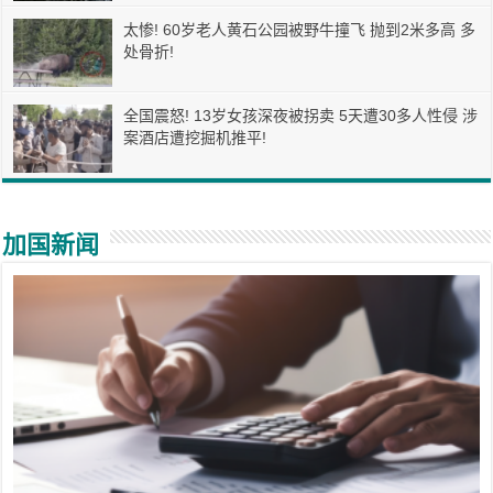
太惨! 60岁老人黄石公园被野牛撞飞 抛到2米多高 多
处骨折!
全国震怒! 13岁女孩深夜被拐卖 5天遭30多人性侵 涉
案酒店遭挖掘机推平!
加国新闻