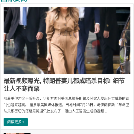
最新视频曝光, 特朗普妻儿都成暗杀目标! 细节
让人不寒而栗
随着美伊冲突不断升温，伊朗方面对美国总统特朗普及其家人发出死亡威胁的调
门也越来越高。 据多家美国媒体报道，当地时间7月28日，与伊朗伊斯兰革命卫
队关系密切的塔斯尼姆通讯社发布了一段由人工智能生成的视频 …
阅读更多 »