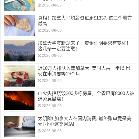
2026-08-07
真相！加拿大平均薪资每周$1337, 这三个地方
最高
2026-08-06
加拿大学签新规来了！资金证明要求有变化！
这几条一定要注意！
2026-08-06
近10万人排队入籍加拿大! 美国人占一半以上!
现在申请要等19个月
2026-08-06
山火失控烧毁200多栋房屋，全省已有8000人被
迫紧急撤离！
2026-08-06
太阴险! 加拿大人在国内消费, 最终账单竟是美
元! 小心这类网站!
2026-08-06