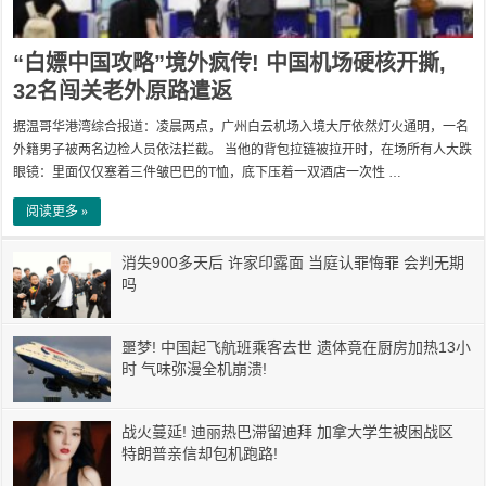
“白嫖中国攻略”境外疯传! 中国机场硬核开撕,
32名闯关老外原路遣返
据温哥华港湾综合报道：凌晨两点，广州白云机场入境大厅依然灯火通明，一名
外籍男子被两名边检人员依法拦截。 当他的背包拉链被拉开时，在场所有人大跌
眼镜：里面仅仅塞着三件皱巴巴的T恤，底下压着一双酒店一次性 …
阅读更多 »
消失900多天后 许家印露面 当庭认罪悔罪 会判无期
吗
噩梦! 中国起飞航班乘客去世 遗体竟在厨房加热13小
时 气味弥漫全机崩溃!
战火蔓延! 迪丽热巴滞留迪拜 加拿大学生被困战区
特朗普亲信却包机跑路!