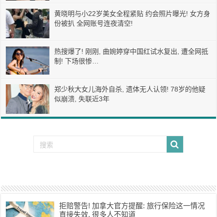
黄晓明与小22岁美女全程紧贴 约会照片曝光! 女方身
份被扒 全网账号连夜清空!
热搜爆了! 刚刚, 曲婉婷穿中国红试水复出, 遭全网抵
制! 下场很惨…
郑少秋大女儿海外自杀, 遗体无人认领! 78岁的他疑
似崩溃, 失联近3年
拒赔警告! 加拿大官方提醒: 旅行保险这一情况
直接失效, 很多人不知道