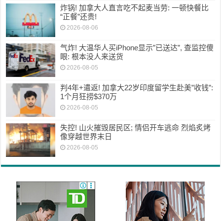
炸锅! 加拿大人直言吃不起麦当劳: 一顿快餐比
“正餐”还贵!
2026-08-06
气炸! 大温华人买iPhone显示”已送达”, 查监控傻
眼: 根本没人来送货
2026-08-05
判4年+遣返! 加拿大22岁印度留学生赴美”收钱”:
1个月狂捞$370万
2026-08-05
失控! 山火摧毁居民区; 情侣开车逃命 烈焰炙烤
像穿越世界末日
2026-08-05