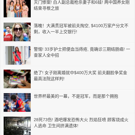
灭门惨案! 白人副总裁枪杀妻子和6娃! 两中国养女刚
结束寻根之旅
落魄！大满贯冠军被前夫掏空, $4100万家产分文不
剩，收入一半上交银行!
警惕! 33岁护士把便血当痔疮, 竟确诊三期结肠癌! 一
查家人全中招
绝了! 女子刚离婚就中$400万大奖 前夫翻脸争奖金
最高法院这样判!
世界杯最美的一幕，不是冠军，而是那个拥抱
28死73伤! 酒吧爆发恐怖大火 烈焰狂喷 顾客烧成火
人逃命 卫生间挤满遗体!