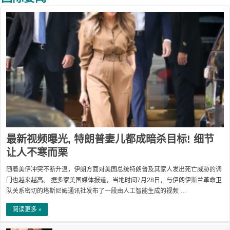
最新视频曝光, 特朗普妻儿都成暗杀目标! 细节
让人不寒而栗
随着美伊冲突不断升温，伊朗方面对美国总统特朗普及其家人发出死亡威胁的调
门也越来越高。 据多家美国媒体报道，当地时间7月28日，与伊朗伊斯兰革命卫
队关系密切的塔斯尼姆通讯社发布了一段由人工智能生成的视频 …
阅读更多 »