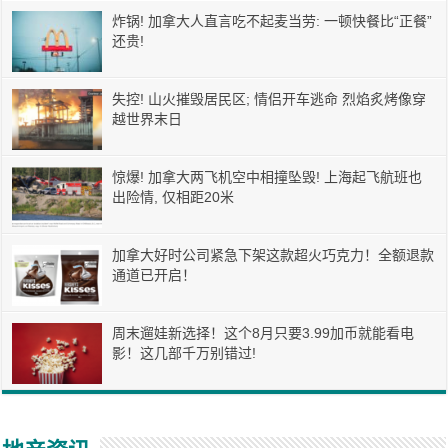
炸锅! 加拿大人直言吃不起麦当劳: 一顿快餐比“正餐”
还贵!
失控! 山火摧毁居民区; 情侣开车逃命 烈焰炙烤像穿
越世界末日
惊爆! 加拿大两飞机空中相撞坠毁! 上海起飞航班也
出险情, 仅相距20米
加拿大好时公司紧急下架这款超火巧克力！全额退款
通道已开启！
周末遛娃新选择！这个8月只要3.99加币就能看电
影！这几部千万别错过!