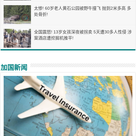
太惨! 60岁老人黄石公园被野牛撞飞 抛到2米多高 多
处骨折!
全国震怒! 13岁女孩深夜被拐卖 5天遭30多人性侵 涉
案酒店遭挖掘机推平!
加国新闻