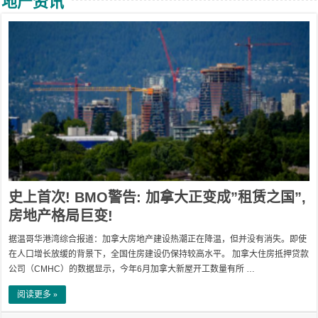
地产资讯
史上首次! BMO警告: 加拿大正变成”租赁之国”,
房地产格局巨变!
据温哥华港湾综合报道：加拿大房地产建设热潮正在降温，但并没有消失。即使
在人口增长放缓的背景下，全国住房建设仍保持较高水平。 加拿大住房抵押贷款
公司（CMHC）的数据显示，今年6月加拿大新屋开工数量有所 …
阅读更多 »