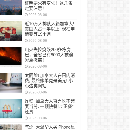
大学签新规来了！资金证明要求有变化！这几
证明要求有变化！这几条一
定要注意！
2026-08-06
近10万人排队入籍加拿大!
美国人占一半以上! 现在申
请要等19个月
2026-08-06
山火失控烧毁200多栋房
屋，全省已有8000人被迫
紧急撤离！
2026-08-06
太阴险! 加拿大人在国内消
费, 最终账单竟是美元! 小
心这类网站!
2026-08-06
炸锅! 加拿大人直言吃不起
麦当劳: 一顿快餐比“正餐”
还贵!
2026-08-06
气炸! 大温华人买iPhone显