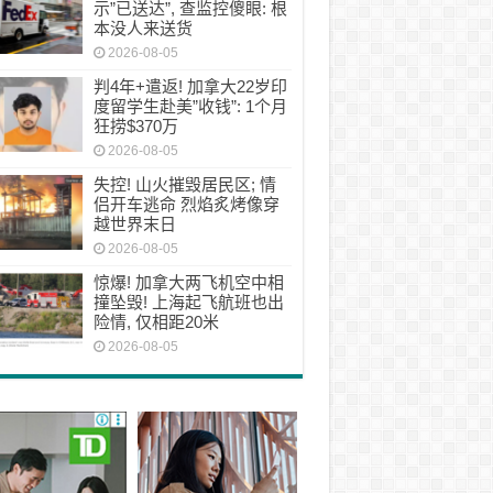
示”已送达”, 查监控傻眼: 根
本没人来送货
2026-08-05
判4年+遣返! 加拿大22岁印
度留学生赴美”收钱”: 1个月
狂捞$370万
2026-08-05
失控! 山火摧毁居民区; 情
侣开车逃命 烈焰炙烤像穿
越世界末日
2026-08-05
惊爆! 加拿大两飞机空中相
撞坠毁! 上海起飞航班也出
险情, 仅相距20米
2026-08-05