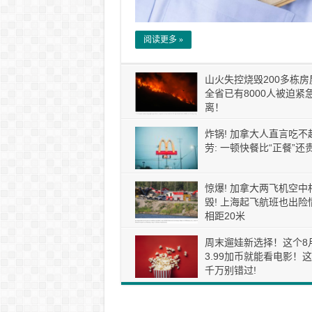
阅读更多 »
山火失控烧毁200多栋房
全省已有8000人被迫紧
离！
炸锅! 加拿大人直言吃不
劳: 一顿快餐比“正餐”还贵
惊爆! 加拿大两飞机空中
毁! 上海起飞航班也出险情
相距20米
周末遛娃新选择！这个8
3.99加币就能看电影！
千万别错过!