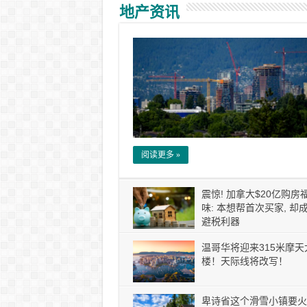
地产资讯
阅读更多 »
震惊! 加拿大$20亿购房
味: 本想帮首次买家, 却
避税利器
温哥华将迎来315米摩天
楼！天际线将改写！
卑诗省这个滑雪小镇要火