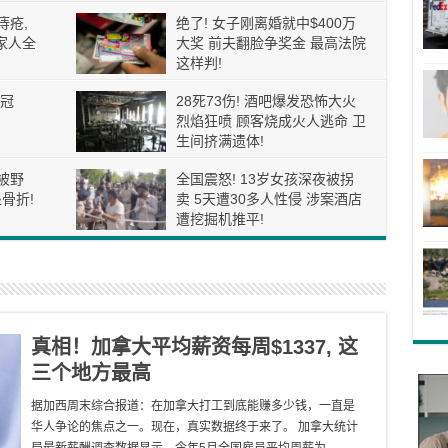
痔疮,
绝了! 女子刚离婚就中$400万
家人全
大奖 前夫翻脸争奖金 最高法院
这样判!
冠
28死73伤! 酒吧爆发恐怖大火
烈焰狂喷 顾客烧成火人逃命 卫
生间挤满遗体!
被野
全国震怒! 13岁女孩深夜被拐
骨折!
卖 5天遭30多人性侵 涉案酒店
遭挖掘机推平!
真相！加拿大平均薪资每周$1337, 这
三个地方最高
据加西周末综合报道：在加拿大打工到底能赚多少钱，一直是
华人争论的焦点之一。现在，真实数据终于来了。 加拿大统计