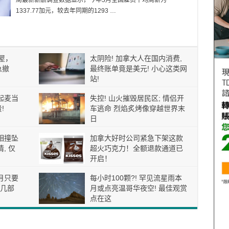
局最新薪酬调查数据显示，今年5月全国雇员平均周薪为
1337.77加元，较去年同期的1293 …
屋，
太阴险! 加拿大人在国内消费,
急撤
最终账单竟是美元! 小心这类网
站!
起麦当
失控! 山火摧毁居民区; 情侣开
!
车逃命 烈焰炙烤像穿越世界末
日
相撞坠
加拿大好时公司紧急下架这款
, 仅
超火巧克力！全额退款通道已
开启！
月只要
每小时100颗?! 罕见流星雨本
这几部
月或点亮温哥华夜空! 最佳观赏
点在这