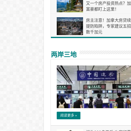
又一个房产投资热点？加
富豪都盯上这里！
房主注意！加拿大房贷续
提防陷阱，专家建议五招
数千加元
两岸三地
阅读更多 »