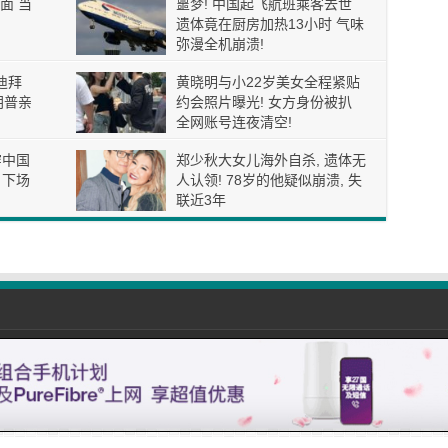
面 当
噩梦! 中国起飞航班乘客去世
遗体竟在厨房加热13小时 气味
弥漫全机崩溃!
迪拜
黄晓明与小22岁美女全程紧贴
朗普亲
约会照片曝光! 女方身份被扒
全网账号连夜清空!
穿中国
郑少秋大女儿海外自杀, 遗体无
 下场
人认领! 78岁的他疑似崩溃, 失
联近3年
com All Rights Reserved. |
免责声明
| Email: 01simple888@gmail