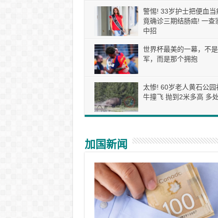
警惕! 33岁护士把便血当
竟确诊三期结肠癌! 一查
中招
世界杯最美的一幕，不是
军，而是那个拥抱
太惨! 60岁老人黄石公园
牛撞飞 抛到2米多高 多处
加国新闻