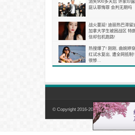
消失900多天后 许家印露
庭认罪悔罪 会判无期吗
战火蔓延! 迪丽热巴滞留
加拿大学生被困战区 特
信却包机跑路!
热搜爆了! 刚刚, 曲婉婷
红试水复出, 遭全网抵制!
很惨…
© Copyright 2016-2026, 加国观察-01simple.