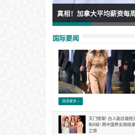
 小心这类网站!
真相！加拿大平均薪资每周$
国际要闻
阅读更多 »
灭门惨案! 白人副总裁枪
和6娃! 两中国养女刚结
之旅