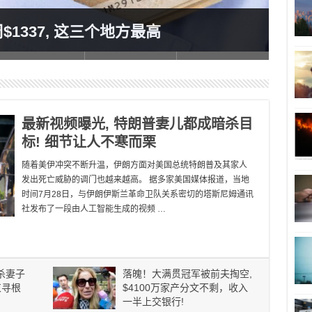
加拿
1337, 这三个地方最高
意！
最新视频曝光, 特朗普妻儿都成暗杀目
标! 细节让人不寒而栗
随着美伊冲突不断升温，伊朗方面对美国总统特朗普及其家人
发出死亡威胁的调门也越来越高。 据多家美国媒体报道，当地
时间7月28日，与伊朗伊斯兰革命卫队关系密切的塔斯尼姆通讯
社发布了一段由人工智能生成的视频 …
杀妻子
落魄！大满贯冠军被前夫掏空,
束寻根
$4100万家产分文不剩，收入
一半上交银行!