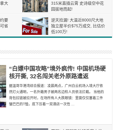
拿大
315米直插云霄 史诗级空中花
园拔地而起!
约要
逆天捡漏! 大温近8000尺大地
可省
独立屋半价$75万成交, 比估价
低100万!
“白嫖中国攻略”境外疯传! 中国机场硬
核开撕, 32名闯关老外原路遣返
据温哥华港湾综合报道：凌晨两点，广州白云机场入境大厅依
然灯火通明，一名外籍男子被两名边检人员依法拦截。 当他的
背包拉链被拉开时，在场所有人大跌眼镜：里面仅仅塞着三件
皱巴巴的T恤，底下压着一双酒店一次性 …