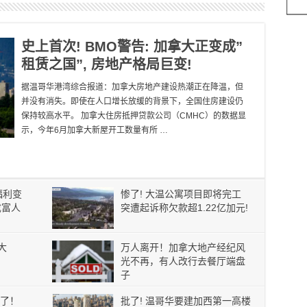
史上首次! BMO警告: 加拿大正变成”
租赁之国”, 房地产格局巨变!
据温哥华港湾综合报道：加拿大房地产建设热潮正在降温，但
并没有消失。即使在人口增长放缓的背景下，全国住房建设仍
保持较高水平。 加拿大住房抵押贷款公司（CMHC）的数据显
示，今年6月加拿大新屋开工数量有所 …
福利变
惨了! 大温公寓项目即将完工
成富人
突遭起诉称欠款超1.22亿加元!
大
万人离开！加拿大地产经纪风
光不再，有人改行去餐厅端盘
子
了！
批了! 温哥华要建加西第一高楼