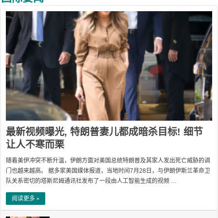
最新视频曝光, 特朗普妻儿都成暗杀目标! 细节
让人不寒而栗
随着美伊冲突不断升温，伊朗方面对美国总统特朗普及其家人发出死亡威胁的调
门也越来越高。 据多家美国媒体报道，当地时间7月28日，与伊朗伊斯兰革命卫
队关系密切的塔斯尼姆通讯社发布了一段由人工智能生成的视频 …
阅读更多 »