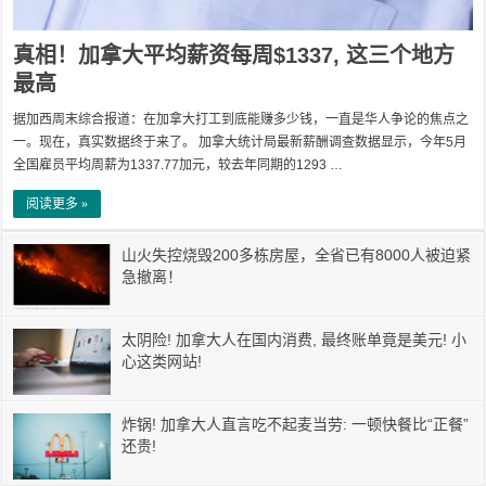
真相！加拿大平均薪资每周$1337, 这三个地方
最高
据加西周末综合报道：在加拿大打工到底能赚多少钱，一直是华人争论的焦点之
一。现在，真实数据终于来了。 加拿大统计局最新薪酬调查数据显示，今年5月
全国雇员平均周薪为1337.77加元，较去年同期的1293 …
阅读更多 »
山火失控烧毁200多栋房屋，全省已有8000人被迫紧
急撤离！
太阴险! 加拿大人在国内消费, 最终账单竟是美元! 小
心这类网站!
炸锅! 加拿大人直言吃不起麦当劳: 一顿快餐比“正餐”
还贵!