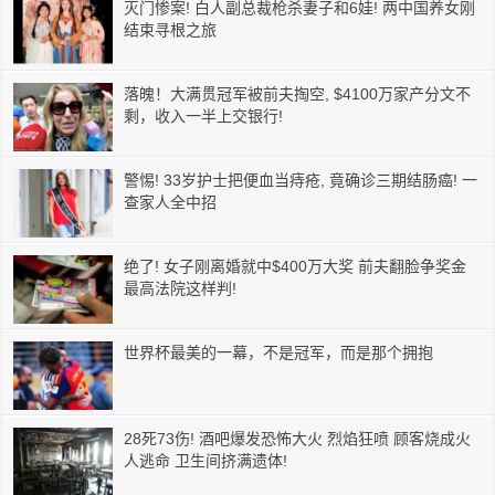
灭门惨案! 白人副总裁枪杀妻子和6娃! 两中国养女刚
结束寻根之旅
落魄！大满贯冠军被前夫掏空, $4100万家产分文不
剩，收入一半上交银行!
警惕! 33岁护士把便血当痔疮, 竟确诊三期结肠癌! 一
查家人全中招
绝了! 女子刚离婚就中$400万大奖 前夫翻脸争奖金
最高法院这样判!
世界杯最美的一幕，不是冠军，而是那个拥抱
28死73伤! 酒吧爆发恐怖大火 烈焰狂喷 顾客烧成火
人逃命 卫生间挤满遗体!