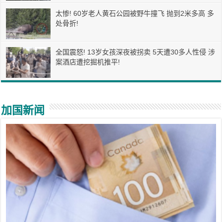
太惨! 60岁老人黄石公园被野牛撞飞 抛到2米多高 多
处骨折!
全国震怒! 13岁女孩深夜被拐卖 5天遭30多人性侵 涉
案酒店遭挖掘机推平!
加国新闻