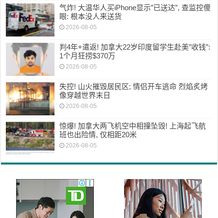
气炸! 大温华人买iPhone显示”已送达”, 查监控傻
眼: 根本没人来送货
2026-08-05
判4年+遣返! 加拿大22岁印度留学生赴美”收钱”:
1个月狂捞$370万
2026-08-05
失控! 山火摧毁居民区; 情侣开车逃命 烈焰炙烤
像穿越世界末日
2026-08-05
惊爆! 加拿大两飞机空中相撞坠毁! 上海起飞航
班也出险情, 仅相距20米
2026-08-05