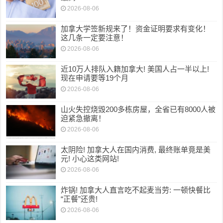
2026-08-06
加拿大学签新规来了！资金证明要求有变化！
这几条一定要注意！
2026-08-06
近10万人排队入籍加拿大! 美国人占一半以上!
现在申请要等19个月
2026-08-06
山火失控烧毁200多栋房屋，全省已有8000人被
迫紧急撤离！
2026-08-06
太阴险! 加拿大人在国内消费, 最终账单竟是美
元! 小心这类网站!
2026-08-06
炸锅! 加拿大人直言吃不起麦当劳: 一顿快餐比
“正餐”还贵!
2026-08-06