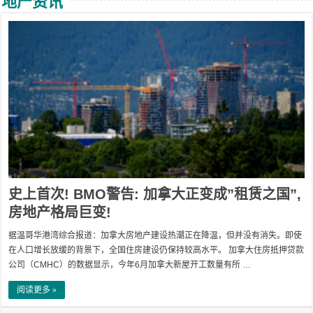
地产资讯
史上首次! BMO警告: 加拿大正变成”租赁之国”,
房地产格局巨变!
据温哥华港湾综合报道：加拿大房地产建设热潮正在降温，但并没有消失。即使
在人口增长放缓的背景下，全国住房建设仍保持较高水平。 加拿大住房抵押贷款
公司（CMHC）的数据显示，今年6月加拿大新屋开工数量有所 …
阅读更多 »