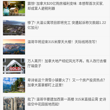
震惊! 加拿大$20亿购房福利变味: 本想帮首次买家,
却成富人避税利器
惨了! 大温公寓项目即将完工 突遭起诉称欠款超1.22
亿加元!
温哥华将迎来315米摩天大楼！天际线将改写！
万人离开！加拿大地产经纪风光不再，有人改行去餐
厅端盘子
卑诗省这个滑雪小镇要火了！又一个房产投资热点？
加拿大富豪都盯上这里！
批了! 温哥华要建加西第一高楼 315米直插云霄 史诗
级空中花园拔地而起!