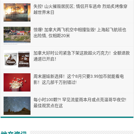
失控! 山火摧毁居民区; 情侣开车逃命 烈焰炙烤像穿
越世界末日
惊爆! 加拿大两飞机空中相撞坠毁! 上海起飞航班也
出险情, 仅相距20米
加拿大好时公司紧急下架这款超火巧克力！全额退款
通道已开启！
周末遛娃新选择！这个8月只要3.99加币就能看电
影！这几部千万别错过!
每小时100颗?! 罕见流星雨本月或点亮温哥华夜空!
最佳观赏点在这