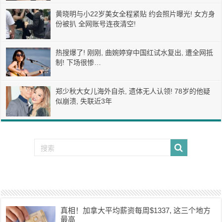
黄晓明与小22岁美女全程紧贴 约会照片曝光! 女方身
份被扒 全网账号连夜清空!
热搜爆了! 刚刚, 曲婉婷穿中国红试水复出, 遭全网抵
制! 下场很惨…
郑少秋大女儿海外自杀, 遗体无人认领! 78岁的他疑
似崩溃, 失联近3年
真相！加拿大平均薪资每周$1337, 这三个地方
最高