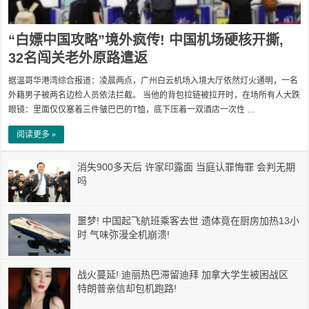
“白嫖中国攻略”境外疯传! 中国机场硬核开撕,
32名闯关老外原路遣返
据温哥华港湾综合报道：凌晨两点，广州白云机场入境大厅依然灯火通明，一名
外籍男子被两名边检人员依法拦截。 当他的背包拉链被拉开时，在场所有人大跌
眼镜：里面仅仅塞着三件皱巴巴的T恤，底下压着一双酒店一次性 …
阅读更多 »
消失900多天后 许家印露面 当庭认罪悔罪 会判无期
吗
噩梦! 中国起飞航班乘客去世 遗体竟在厨房加热13小
时 气味弥漫全机崩溃!
战火蔓延! 迪丽热巴滞留迪拜 加拿大学生被困战区
特朗普亲信却包机跑路!