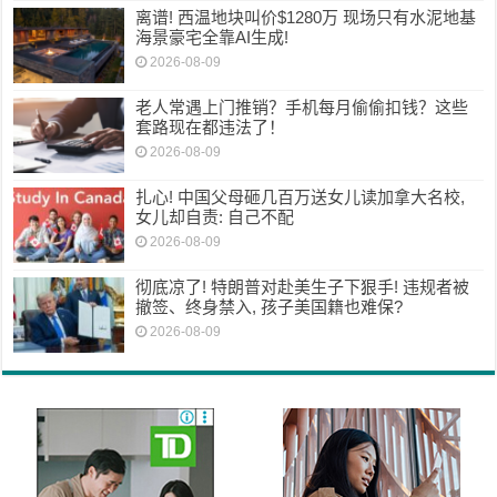
离谱! 西温地块叫价$1280万 现场只有水泥地基
海景豪宅全靠AI生成!
2026-08-09
老人常遇上门推销？手机每月偷偷扣钱？这些
套路现在都违法了！
2026-08-09
扎心! 中国父母砸几百万送女儿读加拿大名校,
女儿却自责: 自己不配
2026-08-09
彻底凉了! 特朗普对赴美生子下狠手! 违规者被
撤签、终身禁入, 孩子美国籍也难保?
2026-08-09