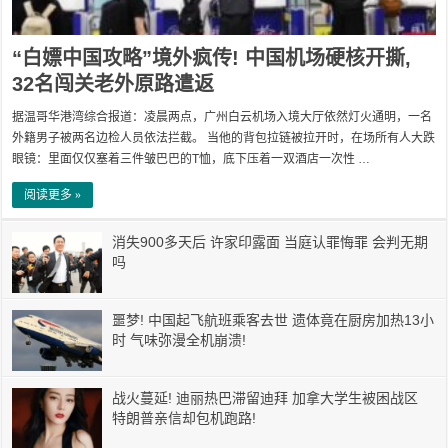
“白嫖中国攻略”境外疯传! 中国机场硬核开撕,
32名闯关老外原路遣返
据温哥华港湾综合报道：凌晨两点，广州白云机场入境大厅依然灯火通明，一名
外籍男子被两名边检人员依法拦截。 当他的背包拉链被拉开时，在场所有人大跌
眼镜：里面仅仅塞着三件皱巴巴的T恤，底下压着一双酒店一次性 …
阅读更多 »
消失900多天后 许家印露面 当庭认罪悔罪 会判无期
吗
噩梦! 中国起飞航班乘客去世 遗体竟在厨房加热13小
时 气味弥漫全机崩溃!
战火蔓延! 迪丽热巴滞留迪拜 加拿大学生被困战区
特朗普亲信却包机跑路!