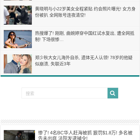
黄晓明与小22岁美女全程紧贴 约会照片曝光! 女方身
份被扒 全网账号连夜清空!
热搜爆了! 刚刚, 曲婉婷穿中国红试水复出, 遭全网抵
制! 下场很惨…
郑少秋大女儿海外自杀, 遗体无人认领! 78岁的他疑
似崩溃, 失联近3年
惨了! 4名BC华人赶海被抓 狠罚$1.8万! 多名被
告未出庭 法院发逮捕令!