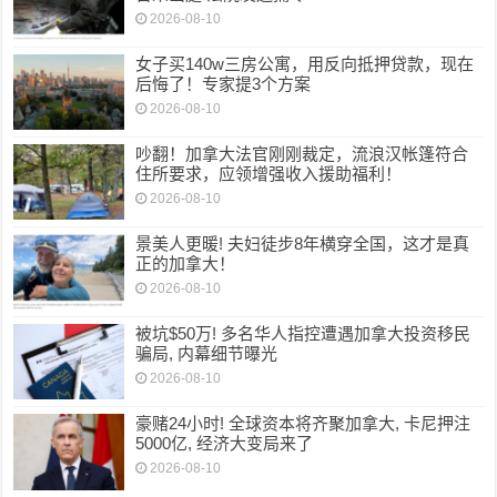
2026-08-10
女子买140w三房公寓，用反向抵押贷款，现在
后悔了！专家提3个方案
2026-08-10
吵翻！加拿大法官刚刚裁定，流浪汉帐篷符合
住所要求，应领增强收入援助福利！
2026-08-10
景美人更暖! 夫妇徒步8年横穿全国，这才是真
正的加拿大！
2026-08-10
被坑$50万! 多名华人指控遭遇加拿大投资移民
骗局, 内幕细节曝光
2026-08-10
豪赌24小时! 全球资本将齐聚加拿大, 卡尼押注
5000亿, 经济大变局来了
2026-08-10