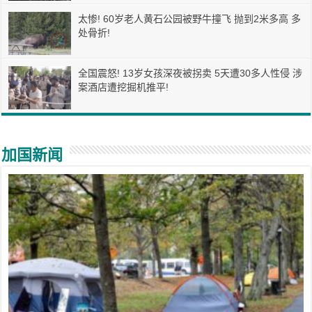
太惨! 60岁老人黄石公园被野牛撞飞 抛到2米多高 多
处骨折!
全国震怒! 13岁女孩深夜被拐卖 5天遭30多人性侵 涉
案酒店遭挖掘机推平!
加国新闻