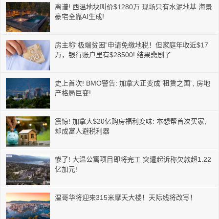
离谱! 西温地块叫价$1280万 现场只有水泥地基 海景
豪宅全靠AI生成!
房主称“极端贫困”申请免缴地税！但家庭年收近$17
万，银行账户里有$28500! 结果悲剧了
史上首次! BMO警告: 加拿大正变成”租赁之国”, 房地
产格局巨变!
震惊! 加拿大$20亿购房福利变味: 本想帮首次买家,
却成富人避税利器
惨了! 大温公寓项目即将完工 突遭起诉称欠款超1.22
亿加元!
温哥华将迎来315米摩天大楼！天际线将改写！