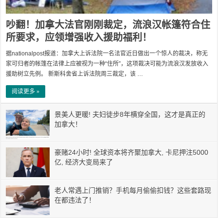
吵翻！加拿大法官刚刚裁定，流浪汉帐篷符合住
所要求，应领增强收入援助福利！
据nationalpost报道：加拿大上诉法院一名法官近日做出一个惊人的裁决，称无
家可归者的帐篷在法律上应被视为一种“住所”，这项裁决可能为流浪汉发放收入
援助树立先例。 新斯科舍省上诉法院周三裁定，该 …
阅读更多 »
景美人更暖! 夫妇徒步8年横穿全国，这才是真正的
加拿大！
豪赌24小时! 全球资本将齐聚加拿大, 卡尼押注5000
亿, 经济大变局来了
老人常遇上门推销？手机每月偷偷扣钱？这些套路现
在都违法了！