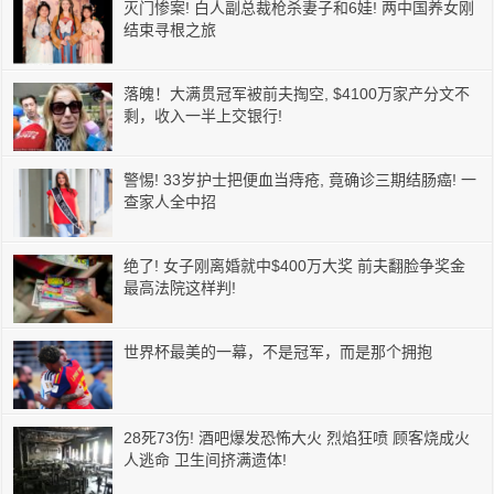
灭门惨案! 白人副总裁枪杀妻子和6娃! 两中国养女刚
结束寻根之旅
落魄！大满贯冠军被前夫掏空, $4100万家产分文不
剩，收入一半上交银行!
警惕! 33岁护士把便血当痔疮, 竟确诊三期结肠癌! 一
查家人全中招
绝了! 女子刚离婚就中$400万大奖 前夫翻脸争奖金
最高法院这样判!
世界杯最美的一幕，不是冠军，而是那个拥抱
28死73伤! 酒吧爆发恐怖大火 烈焰狂喷 顾客烧成火
人逃命 卫生间挤满遗体!