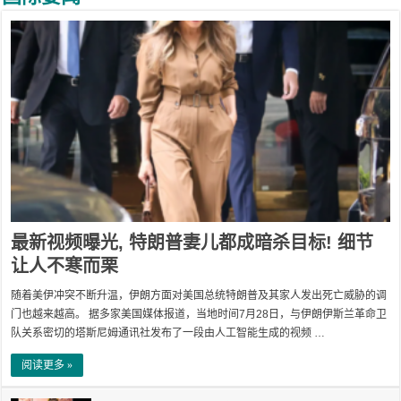
最新视频曝光, 特朗普妻儿都成暗杀目标! 细节
让人不寒而栗
随着美伊冲突不断升温，伊朗方面对美国总统特朗普及其家人发出死亡威胁的调
门也越来越高。 据多家美国媒体报道，当地时间7月28日，与伊朗伊斯兰革命卫
队关系密切的塔斯尼姆通讯社发布了一段由人工智能生成的视频 …
阅读更多 »