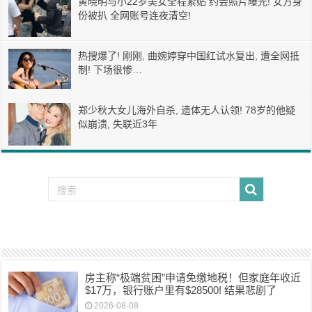
黄晓明与小22岁美女全程紧贴 约会照片曝光! 女方身
份被扒 全网账号连夜清空!
热搜爆了! 刚刚, 曲婉婷穿中国红试水复出, 遭全网抵
制! 下场很惨…
郑少秋大女儿海外自杀, 遗体无人认领! 78岁的他疑
似崩溃, 失联近3年
房主称“极端贫困”申请免缴地税！但家庭年收近
$17万，银行账户里有$28500! 结果悲剧了
2026-08-08