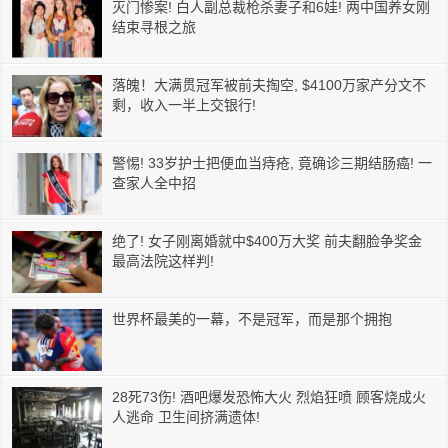
灭门惨案! 白人副总裁枪杀妻子和6娃! 两中国养女刚
结束寻根之旅
落魄！大满贯冠军被前夫掏空, $4100万家产分文不
剩，收入一半上交银行!
警惕! 33岁护士把便血当痔疮, 竟确诊三期结肠癌! 一
查家人全中招
绝了! 女子刚离婚就中$400万大奖 前夫翻脸争奖金
最高法院这样判!
世界杯最美的一幕，不是冠军，而是那个拥抱
28死73伤! 酒吧爆发恐怖大火 烈焰狂喷 顾客烧成火
人逃命 卫生间挤满遗体!