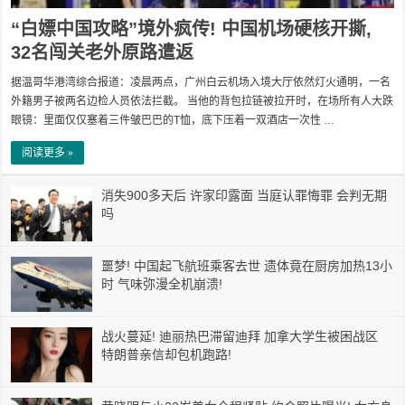
“白嫖中国攻略”境外疯传! 中国机场硬核开撕,
32名闯关老外原路遣返
据温哥华港湾综合报道：凌晨两点，广州白云机场入境大厅依然灯火通明，一名
外籍男子被两名边检人员依法拦截。 当他的背包拉链被拉开时，在场所有人大跌
眼镜：里面仅仅塞着三件皱巴巴的T恤，底下压着一双酒店一次性 …
阅读更多 »
消失900多天后 许家印露面 当庭认罪悔罪 会判无期
吗
噩梦! 中国起飞航班乘客去世 遗体竟在厨房加热13小
时 气味弥漫全机崩溃!
战火蔓延! 迪丽热巴滞留迪拜 加拿大学生被困战区
特朗普亲信却包机跑路!