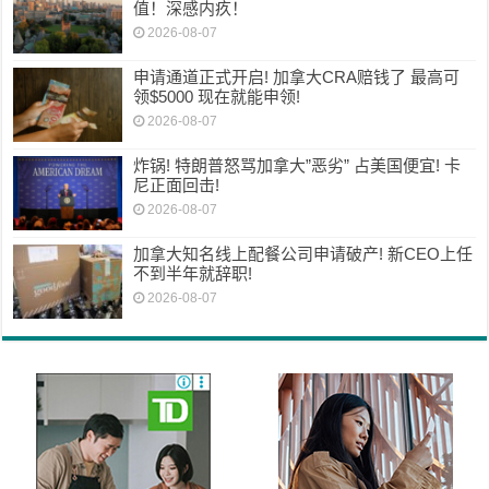
值！深感内疚！
2026-08-07
申请通道正式开启! 加拿大CRA赔钱了 最高可
领$5000 现在就能申领!
2026-08-07
炸锅! 特朗普怒骂加拿大”恶劣” 占美国便宜! 卡
尼正面回击!
2026-08-07
加拿大知名线上配餐公司申请破产! 新CEO上任
不到半年就辞职!
2026-08-07