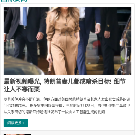
最新视频曝光, 特朗普妻儿都成暗杀目标! 细节
让人不寒而栗
随着美伊冲突不断升温，伊朗方面对美国总统特朗普及其家人发出死亡威胁的调
门也越来越高。 据多家美国媒体报道，当地时间7月28日，与伊朗伊斯兰革命卫
队关系密切的塔斯尼姆通讯社发布了一段由人工智能生成的视频 …
阅读更多 »