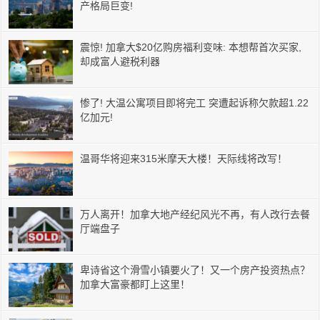
产格局巨变!
震惊! 加拿大$20亿购房福利变味: 本想帮首次买家,
却成富人避税利器
惨了! 大温公寓项目即将完工 突遭起诉称欠款超1.22
亿加元!
温哥华将迎来315米摩天大楼！天际线将改写！
万人离开！加拿大地产经纪风光不再，有人改行去餐
厅端盘子
卑诗省这个滑雪小镇要火了！又一个房产投资热点？
加拿大富豪都盯上这里！