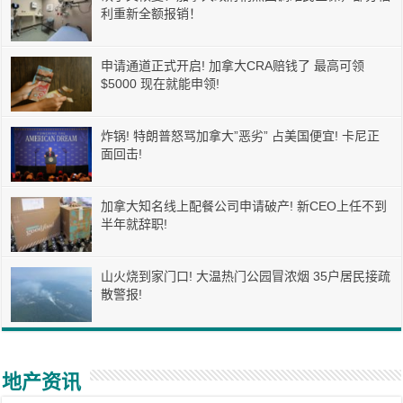
利重新全额报销！
申请通道正式开启! 加拿大CRA赔钱了 最高可领
$5000 现在就能申领!
炸锅! 特朗普怒骂加拿大”恶劣” 占美国便宜! 卡尼正
面回击!
加拿大知名线上配餐公司申请破产! 新CEO上任不到
半年就辞职!
山火烧到家门口! 大温热门公园冒浓烟 35户居民接疏
散警报!
地产资讯