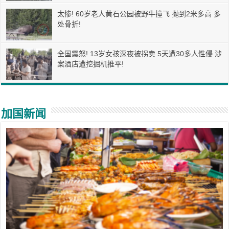
太惨! 60岁老人黄石公园被野牛撞飞 抛到2米多高 多
处骨折!
全国震怒! 13岁女孩深夜被拐卖 5天遭30多人性侵 涉
案酒店遭挖掘机推平!
加国新闻