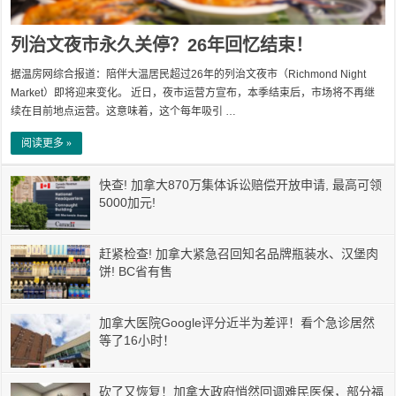
列治文夜市永久关停？26年回忆结束！
据温房网综合报道：陪伴大温居民超过26年的列治文夜市（Richmond Night
Market）即将迎来变化。 近日，夜市运营方宣布，本季结束后，市场将不再继
续在目前地点运营。这意味着，这个每年吸引 …
阅读更多 »
快查! 加拿大870万集体诉讼赔偿开放申请, 最高可领
5000加元!
赶紧检查! 加拿大紧急召回知名品牌瓶装水、汉堡肉
饼! BC省有售
加拿大医院Google评分近半为差评！看个急诊居然
等了16小时！
砍了又恢复！加拿大政府悄然回调难民医保，部分福