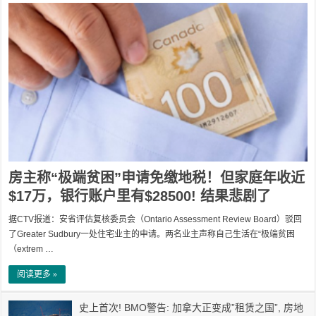
房主称“极端贫困”申请免缴地税！但家庭年收近
$17万，银行账户里有$28500! 结果悲剧了
据CTV报道：安省评估复核委员会（Ontario Assessment Review Board）驳回
了Greater Sudbury一处住宅业主的申请。两名业主声称自己生活在“极端贫困
（extrem …
阅读更多 »
史上首次! BMO警告: 加拿大正变成”租赁之国”, 房地