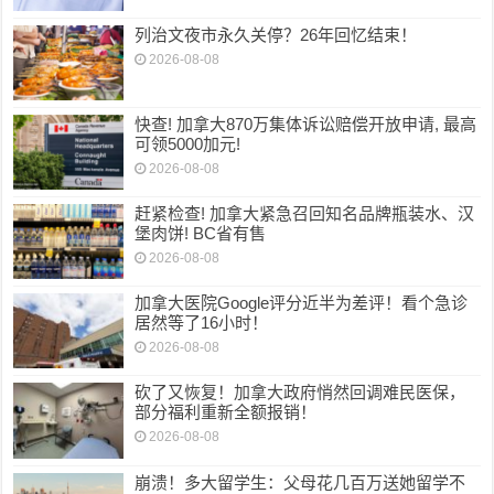
列治文夜市永久关停？26年回忆结束！
2026-08-08
快查! 加拿大870万集体诉讼赔偿开放申请, 最高
可领5000加元!
2026-08-08
赶紧检查! 加拿大紧急召回知名品牌瓶装水、汉
堡肉饼! BC省有售
2026-08-08
加拿大医院Google评分近半为差评！看个急诊
居然等了16小时！
2026-08-08
砍了又恢复！加拿大政府悄然回调难民医保，
部分福利重新全额报销！
2026-08-08
崩溃！多大留学生：父母花几百万送她留学不