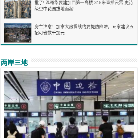
批了! 温哥华要建加西第一高楼 315米直插云霄 史诗
级空中花园拔地而起!
房主注意！加拿大房贷续约要提防陷阱，专家建议五
招可省数千加元
两岸三地