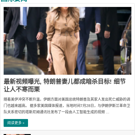
最新视频曝光, 特朗普妻儿都成暗杀目标! 细节
让人不寒而栗
随着美伊冲突不断升温，伊朗方面对美国总统特朗普及其家人发出死亡威胁的调
门也越来越高。 据多家美国媒体报道，当地时间7月28日，与伊朗伊斯兰革命卫
队关系密切的塔斯尼姆通讯社发布了一段由人工智能生成的视频 …
阅读更多 »