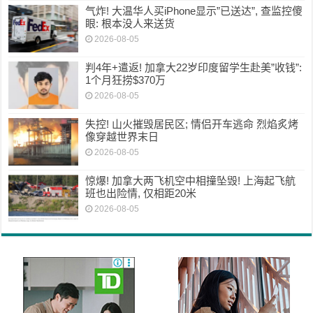
气炸! 大温华人买iPhone显示”已送达”, 查监控傻
眼: 根本没人来送货
2026-08-05
判4年+遣返! 加拿大22岁印度留学生赴美”收钱”:
1个月狂捞$370万
2026-08-05
失控! 山火摧毁居民区; 情侣开车逃命 烈焰炙烤
像穿越世界末日
2026-08-05
惊爆! 加拿大两飞机空中相撞坠毁! 上海起飞航
班也出险情, 仅相距20米
2026-08-05