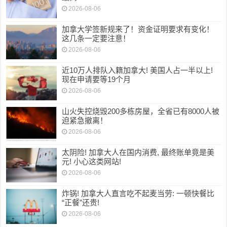
2026-08-06
加拿大学签新规来了！资金证明要求有变化！
这几条一定要注意！
2026-08-06
近10万人排队入籍加拿大! 美国人占一半以上!
现在申请要等19个月
2026-08-06
山火失控烧毁200多栋房屋，全省已有8000人被
迫紧急撤离！
2026-08-06
太阴险! 加拿大人在国内消费, 最终账单竟是美
元! 小心这类网站!
2026-08-06
炸锅! 加拿大人直言吃不起麦当劳: 一顿快餐比
“正餐”还贵!
2026-08-06