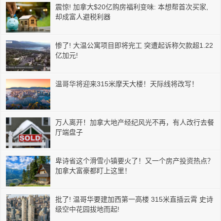
震惊! 加拿大$20亿购房福利变味: 本想帮首次买家,
却成富人避税利器
惨了! 大温公寓项目即将完工 突遭起诉称欠款超1.22
亿加元!
温哥华将迎来315米摩天大楼！天际线将改写！
万人离开！加拿大地产经纪风光不再，有人改行去餐
厅端盘子
卑诗省这个滑雪小镇要火了！又一个房产投资热点？
加拿大富豪都盯上这里！
批了! 温哥华要建加西第一高楼 315米直插云霄 史诗
级空中花园拔地而起!