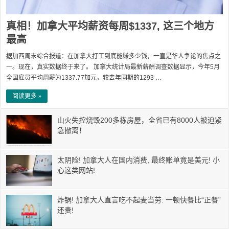
真相！加拿大平均薪资每周$1337, 这三个地方
最高
据加西周末综合报道：在加拿大打工到底能赚多少钱，一直是华人争论的焦点之
一。现在，真实数据终于来了。 加拿大统计局最新薪酬调查数据显示，今年5月
全国雇员平均周薪为1337.77加元，较去年同期的1293 …
阅读更多 »
山火失控烧毁200多栋房屋，全省已有8000人被迫紧
急撤离！
太阴险! 加拿大人在国内消费, 最终账单竟是美元! 小
心这类网站!
炸锅! 加拿大人直言吃不起麦当劳: 一顿快餐比“正餐”
还贵!