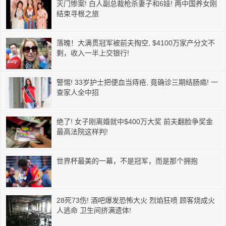
灭门惨案! 白人副总裁枪杀妻子和6娃! 两中国养女刚
结束寻根之旅
落魄！大满贯冠军被前夫掏空, $4100万家产分文不
剩，收入一半上交银行!
警惕! 33岁护士把便血当痔疮, 竟确诊三期结肠癌! 一
查家人全中招
绝了! 女子刚离婚就中$400万大奖 前夫翻脸争奖金
最高法院这样判!
世界杯最美的一幕，不是冠军，而是那个拥抱
28死73伤! 酒吧爆发恐怖大火 烈焰狂喷 顾客烧成火
人逃命 卫生间挤满遗体!