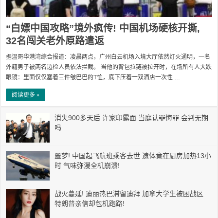
“白嫖中国攻略”境外疯传! 中国机场硬核开撕,
32名闯关老外原路遣返
据温哥华港湾综合报道：凌晨两点，广州白云机场入境大厅依然灯火通明，一名
外籍男子被两名边检人员依法拦截。 当他的背包拉链被拉开时，在场所有人大跌
眼镜：里面仅仅塞着三件皱巴巴的T恤，底下压着一双酒店一次性 …
阅读更多 »
消失900多天后 许家印露面 当庭认罪悔罪 会判无期
吗
噩梦! 中国起飞航班乘客去世 遗体竟在厨房加热13小
时 气味弥漫全机崩溃!
战火蔓延! 迪丽热巴滞留迪拜 加拿大学生被困战区
特朗普亲信却包机跑路!