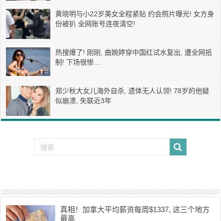
黄晓明与小22岁美女全程紧贴 约会照片曝光! 女方身
份被扒 全网账号连夜清空!
热搜爆了! 刚刚, 曲婉婷穿中国红试水复出, 遭全网抵
制! 下场很惨…
郑少秋大女儿海外自杀, 遗体无人认领! 78岁的他疑
似崩溃, 失联近3年
真相！加拿大平均薪资每周$1337, 这三个地方
最高