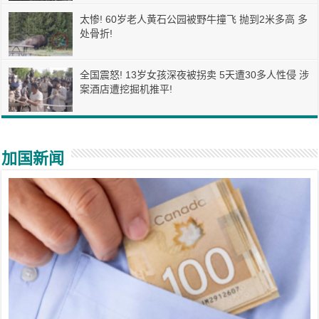
太惨! 60岁老人黄石公园被野牛撞飞 抛到2米多高 多
处骨折!
全国震怒! 13岁女孩深夜被拐卖 5天遭30多人性侵 涉
案酒店遭挖掘机推平!
加国新闻