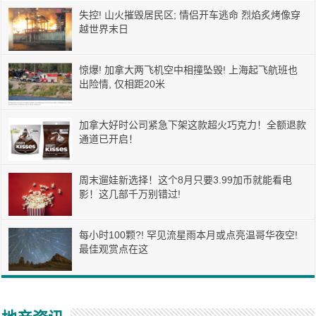
失控! 山火摧毁居民区; 情侣开车逃命 烈焰炙烤像穿
越世界末日
惊爆! 加拿大两飞机空中相撞坠毁! 上海起飞航班也
出险情, 仅相距20米
加拿大好时公司紧急下架这款超火巧克力！全额退款
通道已开启！
周末遛娃新选择！这个8月只要3.99加币就能看电
影！这几部千万别错过!
每小时100颗?! 罕见流星雨本月或点亮温哥华夜空!
最佳观赏点在这