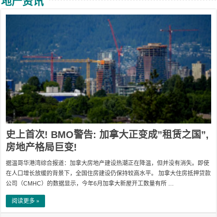
地产资讯
史上首次! BMO警告: 加拿大正变成”租赁之国”,
房地产格局巨变!
据温哥华港湾综合报道：加拿大房地产建设热潮正在降温，但并没有消失。即使
在人口增长放缓的背景下，全国住房建设仍保持较高水平。 加拿大住房抵押贷款
公司（CMHC）的数据显示，今年6月加拿大新屋开工数量有所 …
阅读更多 »