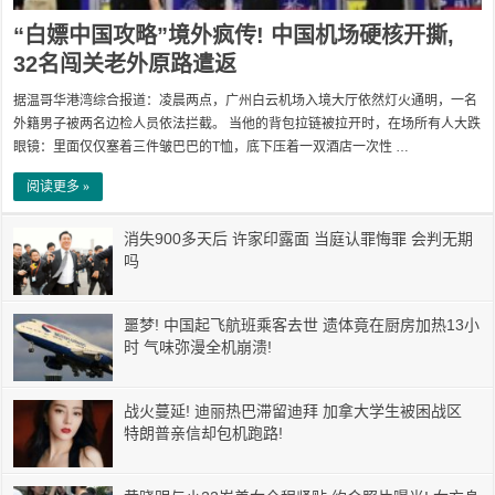
“白嫖中国攻略”境外疯传! 中国机场硬核开撕,
32名闯关老外原路遣返
据温哥华港湾综合报道：凌晨两点，广州白云机场入境大厅依然灯火通明，一名
外籍男子被两名边检人员依法拦截。 当他的背包拉链被拉开时，在场所有人大跌
眼镜：里面仅仅塞着三件皱巴巴的T恤，底下压着一双酒店一次性 …
阅读更多 »
消失900多天后 许家印露面 当庭认罪悔罪 会判无期
吗
噩梦! 中国起飞航班乘客去世 遗体竟在厨房加热13小
时 气味弥漫全机崩溃!
战火蔓延! 迪丽热巴滞留迪拜 加拿大学生被困战区
特朗普亲信却包机跑路!