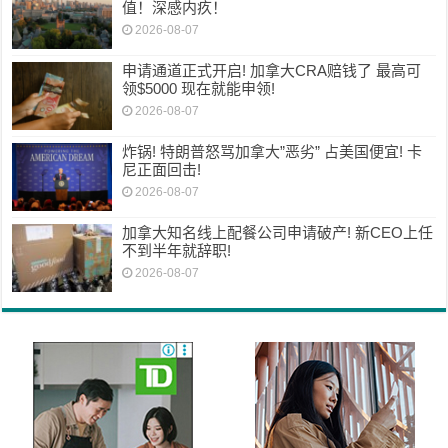
值！深感内疚！
2026-08-07
申请通道正式开启! 加拿大CRA赔钱了 最高可
领$5000 现在就能申领!
2026-08-07
炸锅! 特朗普怒骂加拿大”恶劣” 占美国便宜! 卡
尼正面回击!
2026-08-07
加拿大知名线上配餐公司申请破产! 新CEO上任
不到半年就辞职!
2026-08-07