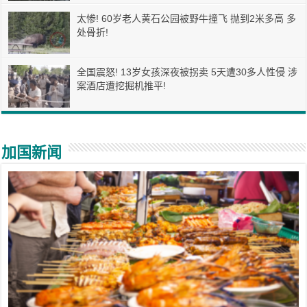
太惨! 60岁老人黄石公园被野牛撞飞 抛到2米多高 多
处骨折!
全国震怒! 13岁女孩深夜被拐卖 5天遭30多人性侵 涉
案酒店遭挖掘机推平!
加国新闻