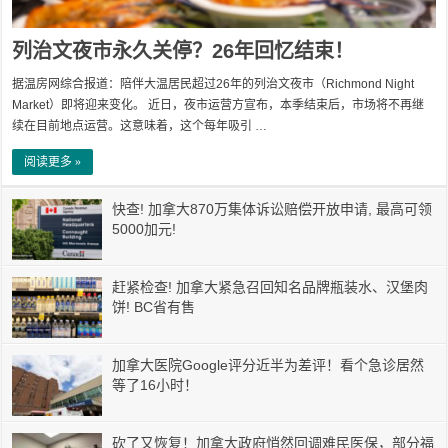
列治文夜市永久关停？26年回忆结束！
据温房网综合报道：陪伴大温居民超过26年的列治文夜市（Richmond Night
Market）即将迎来变化。 近日，夜市运营方宣布，本季结束后，市场将不再继
续在目前地点运营。这意味着，这个每年吸引 …
阅读更多 »
快查! 加拿大870万集体诉讼赔偿开放申请, 最高可领
5000加元!
赶紧检查! 加拿大紧急召回知名品牌瓶装水、汉堡肉
饼! BC省有售
加拿大医院Google评分近半为差评！看个急诊居然
等了16小时！
砍了又恢复！加拿大政府悄然回调难民医保，部分福