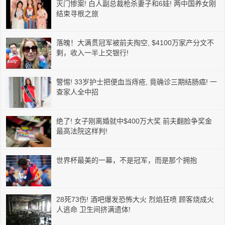
灭门惨案! 白人副总裁枪杀妻子和6娃! 两中国养女刚
结束寻根之旅
落魄！大满贯冠军被前夫掏空, $4100万家产分文不
剩，收入一半上交银行!
警惕! 33岁护士把便血当痔疮, 竟确诊三期结肠癌! 一
查家人全中招
绝了! 女子刚离婚就中$400万大奖 前夫翻脸争奖金
最高法院这样判!
世界杯最美的一幕，不是冠军，而是那个拥抱
28死73伤! 酒吧爆发恐怖大火 烈焰狂喷 顾客烧成火
人逃命 卫生间挤满遗体!