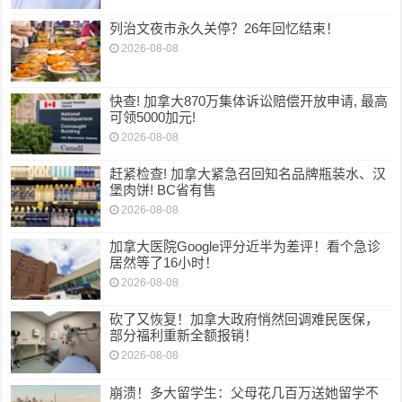
列治文夜市永久关停？26年回忆结束！
2026-08-08
快查! 加拿大870万集体诉讼赔偿开放申请, 最高
可领5000加元!
2026-08-08
赶紧检查! 加拿大紧急召回知名品牌瓶装水、汉
堡肉饼! BC省有售
2026-08-08
加拿大医院Google评分近半为差评！看个急诊
居然等了16小时！
2026-08-08
砍了又恢复！加拿大政府悄然回调难民医保，
部分福利重新全额报销！
2026-08-08
崩溃！多大留学生：父母花几百万送她留学不