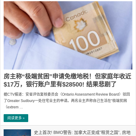
房主称“极端贫困”申请免缴地税！但家庭年收近
$17万，银行账户里有$28500! 结果悲剧了
据CTV报道：安省评估复核委员会（Ontario Assessment Review Board）驳回
了Greater Sudbury一处住宅业主的申请。两名业主声称自己生活在“极端贫困
（extrem …
阅读更多 »
史上首次! BMO警告: 加拿大正变成”租赁之国”, 房地