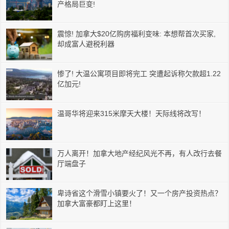
产格局巨变!
震惊! 加拿大$20亿购房福利变味: 本想帮首次买家,
却成富人避税利器
惨了! 大温公寓项目即将完工 突遭起诉称欠款超1.22
亿加元!
温哥华将迎来315米摩天大楼！天际线将改写！
万人离开！加拿大地产经纪风光不再，有人改行去餐
厅端盘子
卑诗省这个滑雪小镇要火了！又一个房产投资热点？
加拿大富豪都盯上这里！