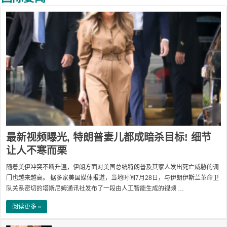
最新视频曝光, 特朗普妻儿都成暗杀目标! 细节
让人不寒而栗
随着美伊冲突不断升温，伊朗方面对美国总统特朗普及其家人发出死亡威胁的调
门也越来越高。 据多家美国媒体报道，当地时间7月28日，与伊朗伊斯兰革命卫
队关系密切的塔斯尼姆通讯社发布了一段由人工智能生成的视频 …
阅读更多 »