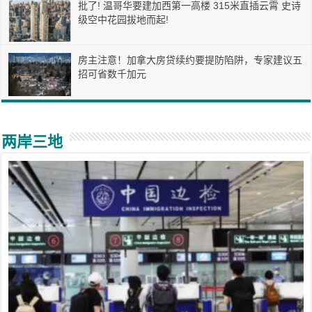
批了! 温哥华要建加西第一高楼 315米直插云霄 史诗
级空中花园拔地而起!
房主注意！加拿大房贷续约要提防陷阱，专家建议五
招可省数千加元
两岸三地