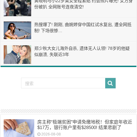
黄晓明与小22岁美女全程紧贴 约会照片曝光! 女方身
份被扒 全网账号连夜清空!
热搜爆了! 刚刚, 曲婉婷穿中国红试水复出, 遭全网抵
制! 下场很惨…
郑少秋大女儿海外自杀, 遗体无人认领! 78岁的他疑
似崩溃, 失联近3年
房主称“极端贫困”申请免缴地税！但家庭年收近
$17万，银行账户里有$28500! 结果悲剧了
2026-08-08