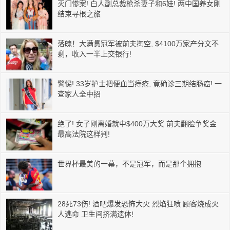
灭门惨案! 白人副总裁枪杀妻子和6娃! 两中国养女刚
结束寻根之旅
落魄！大满贯冠军被前夫掏空, $4100万家产分文不
剩，收入一半上交银行!
警惕! 33岁护士把便血当痔疮, 竟确诊三期结肠癌! 一
查家人全中招
绝了! 女子刚离婚就中$400万大奖 前夫翻脸争奖金
最高法院这样判!
世界杯最美的一幕，不是冠军，而是那个拥抱
28死73伤! 酒吧爆发恐怖大火 烈焰狂喷 顾客烧成火
人逃命 卫生间挤满遗体!