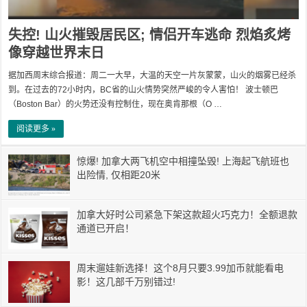
失控! 山火摧毁居民区; 情侣开车逃命 烈焰炙烤
像穿越世界末日
据加西周末综合报道：周二一大早，大温的天空一片灰蒙蒙，山火的烟雾已经杀
到。在过去的72小时内，BC省的山火情势突然严峻的令人害怕！ 波士顿巴
（Boston Bar）的火势还没有控制住，现在奥肯那根（O …
阅读更多 »
惊爆! 加拿大两飞机空中相撞坠毁! 上海起飞航班也
出险情, 仅相距20米
加拿大好时公司紧急下架这款超火巧克力！全额退款
通道已开启！
周末遛娃新选择！这个8月只要3.99加币就能看电
影！这几部千万别错过!