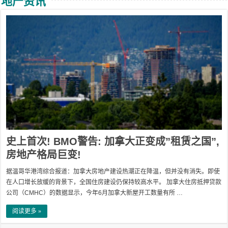
地产资讯
史上首次! BMO警告: 加拿大正变成”租赁之国”,
房地产格局巨变!
据温哥华港湾综合报道：加拿大房地产建设热潮正在降温，但并没有消失。即使
在人口增长放缓的背景下，全国住房建设仍保持较高水平。 加拿大住房抵押贷款
公司（CMHC）的数据显示，今年6月加拿大新屋开工数量有所 …
阅读更多 »