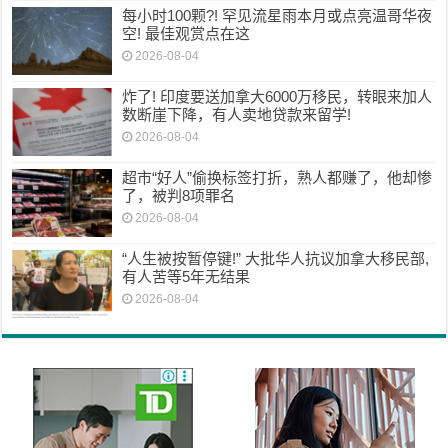
每小时100颗?! 罕见流星雨本月或点亮温哥华夜
空! 最佳观赏点在这
2026-08-04
炸了! 印度要送加拿大6000万移民，转眼来加人
数断崖下降，有人卖地贷款来留学!
2026-08-04
超市“好人”偷换标签打折，熟人都赚了，他却惨
了，被判8项罪名
2026-08-04
“人生被按暂停键!” 大批华人抗议加拿大移民部,
有人苦等5年无结果
2026-08-04