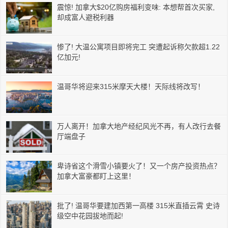
震惊! 加拿大$20亿购房福利变味: 本想帮首次买家,
却成富人避税利器
惨了! 大温公寓项目即将完工 突遭起诉称欠款超1.22
亿加元!
温哥华将迎来315米摩天大楼！天际线将改写！
万人离开！加拿大地产经纪风光不再，有人改行去餐
厅端盘子
卑诗省这个滑雪小镇要火了！又一个房产投资热点？
加拿大富豪都盯上这里！
批了! 温哥华要建加西第一高楼 315米直插云霄 史诗
级空中花园拔地而起!