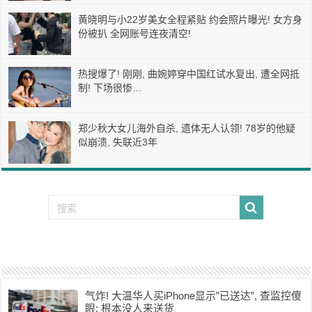
黄晓明与小22岁美女全程紧贴 约会照片曝光! 女方身
份被扒 全网账号连夜清空!
热搜爆了! 刚刚, 曲婉婷穿中国红试水复出, 遭全网抵
制! 下场很惨…
郑少秋大女儿海外自杀, 遗体无人认领! 78岁的他疑
似崩溃, 失联近3年
气炸! 大温华人买iPhone显示”已送达”, 查监控傻
眼: 根本没人来送货