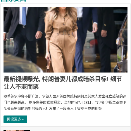
最新视频曝光, 特朗普妻儿都成暗杀目标! 细节
让人不寒而栗
随着美伊冲突不断升温，伊朗方面对美国总统特朗普及其家人发出死亡威胁的调
门也越来越高。 据多家美国媒体报道，当地时间7月28日，与伊朗伊斯兰革命卫
队关系密切的塔斯尼姆通讯社发布了一段由人工智能生成的视频 …
阅读更多 »