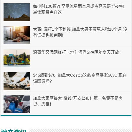
每小时100颗?! 罕见流星雨本月或点亮温哥华夜空!
最佳观赏点在这
太冤! 漏打1个下划线 加拿大男子蒙冤入狱18个月 没
有证据也被判刑!
温哥华又添网红打卡地？漂浮SPA明年夏天开放！
$45飙到$70! 加拿大Costco这款商品暴涨56%, 现在
该囤货吗?
加拿大家庭最大”烧钱”开支公布！第一名竟不是房
贷、房租！