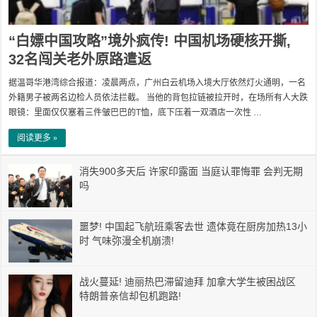
“白嫖中国攻略”境外疯传! 中国机场硬核开撕,
32名闯关老外原路遣返
据温哥华港湾综合报道：凌晨两点，广州白云机场入境大厅依然灯火通明，一名
外籍男子被两名边检人员依法拦截。 当他的背包拉链被拉开时，在场所有人大跌
眼镜：里面仅仅塞着三件皱巴巴的T恤，底下压着一双酒店一次性 …
阅读更多 »
消失900多天后 许家印露面 当庭认罪悔罪 会判无期
吗
噩梦! 中国起飞航班乘客去世 遗体竟在厨房加热13小
时 气味弥漫全机崩溃!
战火蔓延! 迪丽热巴滞留迪拜 加拿大学生被困战区
特朗普亲信却包机跑路!