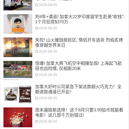
2026-08-05
判4年+遣返! 加拿大22岁印度留学生赴美”收钱”:
1个月狂捞$370万
2026-08-05
失控! 山火摧毁居民区; 情侣开车逃命 烈焰炙烤
像穿越世界末日
2026-08-05
惊爆! 加拿大两飞机空中相撞坠毁! 上海起飞航
班也出险情, 仅相距20米
2026-08-05
加拿大好时公司紧急下架这款超火巧克力！全
额退款通道已开启！
2026-08-05
周末遛娃新选择！这个8月只要3.99加币就能看
电影！这几部千万别错过!
2026-08-05