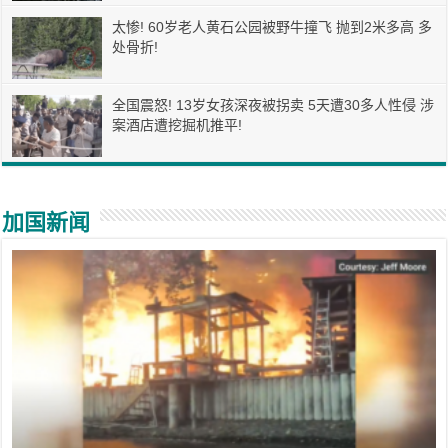
太惨! 60岁老人黄石公园被野牛撞飞 抛到2米多高 多
处骨折!
全国震怒! 13岁女孩深夜被拐卖 5天遭30多人性侵 涉
案酒店遭挖掘机推平!
加国新闻