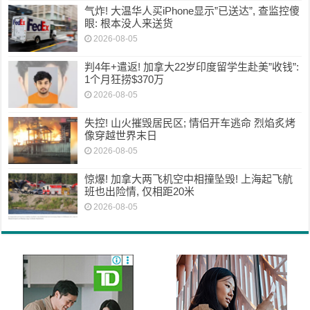
气炸! 大温华人买iPhone显示”已送达”, 查监控傻
眼: 根本没人来送货
2026-08-05
判4年+遣返! 加拿大22岁印度留学生赴美”收钱”:
1个月狂捞$370万
2026-08-05
失控! 山火摧毁居民区; 情侣开车逃命 烈焰炙烤
像穿越世界末日
2026-08-05
惊爆! 加拿大两飞机空中相撞坠毁! 上海起飞航
班也出险情, 仅相距20米
2026-08-05