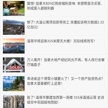
震惊! 加拿大$20亿购房福利变味: 本想帮首次买家,
却成富人避税利器
惨了! 大温公寓项目即将完工 突遭起诉称欠款超1.22
亿加元!
温哥华将迎来315米摩天大楼！天际线将改写！
万人离开！加拿大地产经纪风光不再，有人改行去餐
厅端盘子
卑诗省这个滑雪小镇要火了！又一个房产投资热点？
加拿大富豪都盯上这里！
批了! 温哥华要建加西第一高楼 315米直插云霄 史诗
级空中花园拔地而起!