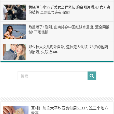
黄晓明与小22岁美女全程紧贴 约会照片曝光! 女方身
份被扒 全网账号连夜清空!
热搜爆了! 刚刚, 曲婉婷穿中国红试水复出, 遭全网抵
制! 下场很惨…
郑少秋大女儿海外自杀, 遗体无人认领! 78岁的他疑
似崩溃, 失联近3年
真相！加拿大平均薪资每周$1337, 这三个地方
最高