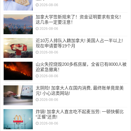
2026-08-06
加拿大学签新规来了！资金证明要求有变化！
这几条一定要注意！
2026-08-06
近10万人排队入籍加拿大! 美国人占一半以上!
现在申请要等19个月
2026-08-06
山火失控烧毁200多栋房屋，全省已有8000人被
迫紧急撤离！
2026-08-06
太阴险! 加拿大人在国内消费, 最终账单竟是美
元! 小心这类网站!
2026-08-06
炸锅! 加拿大人直言吃不起麦当劳: 一顿快餐比
“正餐”还贵!
2026-08-06