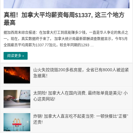
真相！加拿大平均薪资每周$1337, 这三个地方
最高
据加西周末综合报道：在加拿大打工到底能赚多少钱，一直是华人争论的焦点之
一。现在，真实数据终于来了。 加拿大统计局最新薪酬调查数据显示，今年5月
全国雇员平均周薪为1337.77加元，较去年同期的1293 …
阅读更多 »
山火失控烧毁200多栋房屋，全省已有8000人被迫紧
急撤离！
太阴险! 加拿大人在国内消费, 最终账单竟是美元! 小
心这类网站!
炸锅! 加拿大人直言吃不起麦当劳: 一顿快餐比“正餐”
还贵!