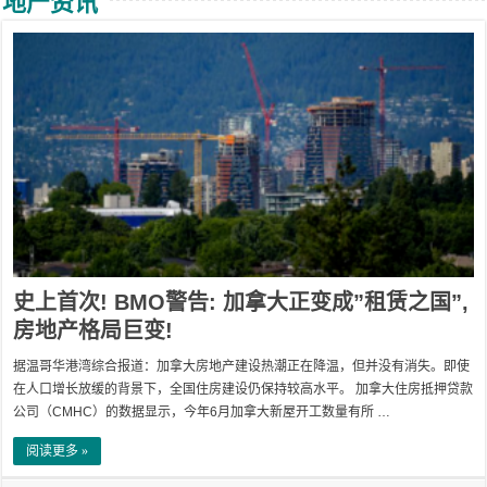
地产资讯
史上首次! BMO警告: 加拿大正变成”租赁之国”,
房地产格局巨变!
据温哥华港湾综合报道：加拿大房地产建设热潮正在降温，但并没有消失。即使
在人口增长放缓的背景下，全国住房建设仍保持较高水平。 加拿大住房抵押贷款
公司（CMHC）的数据显示，今年6月加拿大新屋开工数量有所 …
阅读更多 »