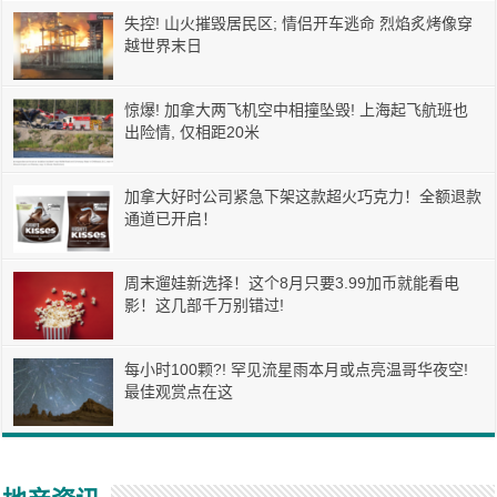
失控! 山火摧毁居民区; 情侣开车逃命 烈焰炙烤像穿
越世界末日
惊爆! 加拿大两飞机空中相撞坠毁! 上海起飞航班也
出险情, 仅相距20米
加拿大好时公司紧急下架这款超火巧克力！全额退款
通道已开启！
周末遛娃新选择！这个8月只要3.99加币就能看电
影！这几部千万别错过!
每小时100颗?! 罕见流星雨本月或点亮温哥华夜空!
最佳观赏点在这