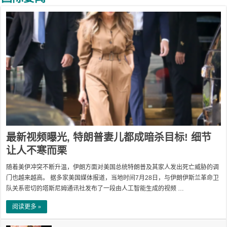
最新视频曝光, 特朗普妻儿都成暗杀目标! 细节
让人不寒而栗
随着美伊冲突不断升温，伊朗方面对美国总统特朗普及其家人发出死亡威胁的调
门也越来越高。 据多家美国媒体报道，当地时间7月28日，与伊朗伊斯兰革命卫
队关系密切的塔斯尼姆通讯社发布了一段由人工智能生成的视频 …
阅读更多 »