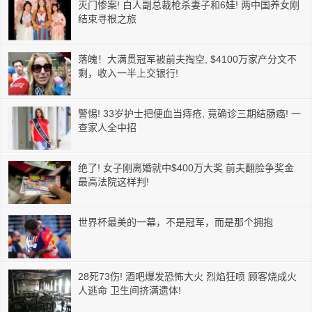
灭门惨案! 白人副总裁枪杀妻子和6娃! 两中国养女刚
结束寻根之旅
落魄！大满贯冠军被前夫掏空, $4100万家产分文不
剩，收入一半上交银行!
警惕! 33岁护士把便血当痔疮, 竟确诊三期结肠癌! 一
查家人全中招
绝了! 女子刚离婚就中$400万大奖 前夫翻脸争奖金
最高法院这样判!
世界杯最美的一幕，不是冠军，而是那个拥抱
28死73伤! 酒吧爆发恐怖大火 烈焰狂喷 顾客烧成火
人逃命 卫生间挤满遗体!