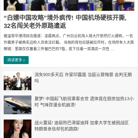
“白嫖中国攻略”境外疯传! 中国机场硬核开撕,
32名闯关老外原路遣返
据温哥华港湾综合报道：凌晨两点，广州白云机场入境大厅依然灯火通明，一名
外籍男子被两名边检人员依法拦截。 当他的背包拉链被拉开时，在场所有人大跌
眼镜：里面仅仅塞着三件皱巴巴的T恤，底下压着一双酒店一次性 …
阅读更多 »
消失900多天后 许家印露面 当庭认罪悔罪 会判无期
吗
噩梦! 中国起飞航班乘客去世 遗体竟在厨房加热13小
时 气味弥漫全机崩溃!
战火蔓延! 迪丽热巴滞留迪拜 加拿大学生被困战区
特朗普亲信却包机跑路!