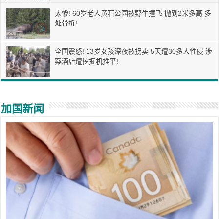
太惨! 60岁老人黄石公园被野牛撞飞 抛到2米多高 多
处骨折!
全国震怒! 13岁女孩深夜被拐卖 5天遭30多人性侵 涉
案酒店遭挖掘机推平!
加国新闻