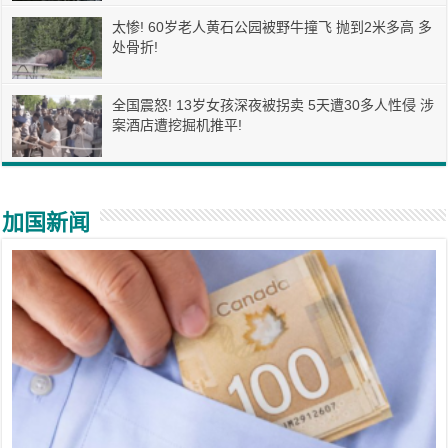
太惨! 60岁老人黄石公园被野牛撞飞 抛到2米多高 多
处骨折!
全国震怒! 13岁女孩深夜被拐卖 5天遭30多人性侵 涉
案酒店遭挖掘机推平!
加国新闻