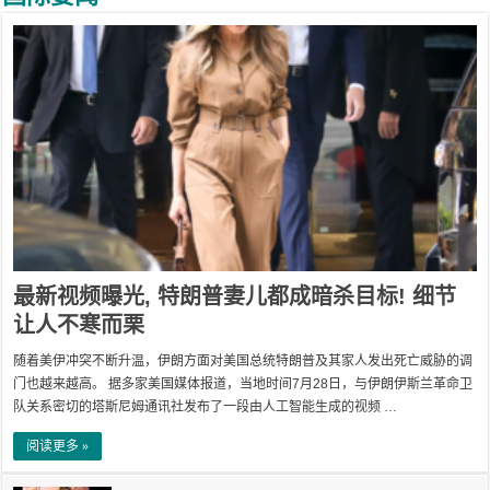
最新视频曝光, 特朗普妻儿都成暗杀目标! 细节
让人不寒而栗
随着美伊冲突不断升温，伊朗方面对美国总统特朗普及其家人发出死亡威胁的调
门也越来越高。 据多家美国媒体报道，当地时间7月28日，与伊朗伊斯兰革命卫
队关系密切的塔斯尼姆通讯社发布了一段由人工智能生成的视频 …
阅读更多 »