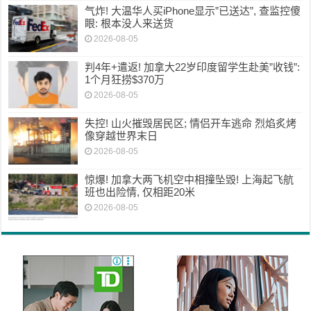
气炸! 大温华人买iPhone显示”已送达”, 查监控傻
眼: 根本没人来送货
2026-08-05
判4年+遣返! 加拿大22岁印度留学生赴美”收钱”:
1个月狂捞$370万
2026-08-05
失控! 山火摧毁居民区; 情侣开车逃命 烈焰炙烤
像穿越世界末日
2026-08-05
惊爆! 加拿大两飞机空中相撞坠毁! 上海起飞航
班也出险情, 仅相距20米
2026-08-05