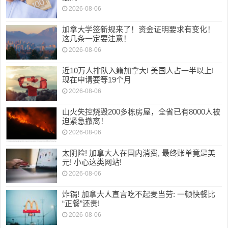
2026-08-06
加拿大学签新规来了！资金证明要求有变化！
这几条一定要注意！
2026-08-06
近10万人排队入籍加拿大! 美国人占一半以上!
现在申请要等19个月
2026-08-06
山火失控烧毁200多栋房屋，全省已有8000人被
迫紧急撤离！
2026-08-06
太阴险! 加拿大人在国内消费, 最终账单竟是美
元! 小心这类网站!
2026-08-06
炸锅! 加拿大人直言吃不起麦当劳: 一顿快餐比
“正餐”还贵!
2026-08-06