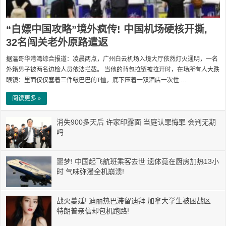
“白嫖中国攻略”境外疯传! 中国机场硬核开撕,
32名闯关老外原路遣返
据温哥华港湾综合报道：凌晨两点，广州白云机场入境大厅依然灯火通明，一名
外籍男子被两名边检人员依法拦截。 当他的背包拉链被拉开时，在场所有人大跌
眼镜：里面仅仅塞着三件皱巴巴的T恤，底下压着一双酒店一次性 …
阅读更多 »
消失900多天后 许家印露面 当庭认罪悔罪 会判无期
吗
噩梦! 中国起飞航班乘客去世 遗体竟在厨房加热13小
时 气味弥漫全机崩溃!
战火蔓延! 迪丽热巴滞留迪拜 加拿大学生被困战区
特朗普亲信却包机跑路!