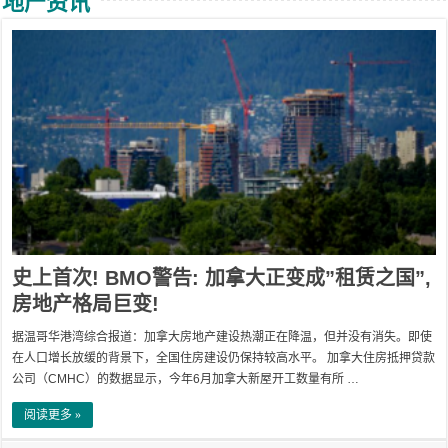
地产资讯
史上首次! BMO警告: 加拿大正变成”租赁之国”,
房地产格局巨变!
据温哥华港湾综合报道：加拿大房地产建设热潮正在降温，但并没有消失。即使
在人口增长放缓的背景下，全国住房建设仍保持较高水平。 加拿大住房抵押贷款
公司（CMHC）的数据显示，今年6月加拿大新屋开工数量有所 …
阅读更多 »