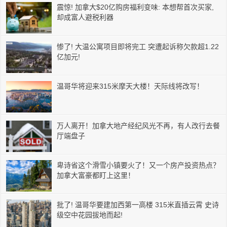
震惊! 加拿大$20亿购房福利变味: 本想帮首次买家,
却成富人避税利器
惨了! 大温公寓项目即将完工 突遭起诉称欠款超1.22
亿加元!
温哥华将迎来315米摩天大楼！天际线将改写！
万人离开！加拿大地产经纪风光不再，有人改行去餐
厅端盘子
卑诗省这个滑雪小镇要火了！又一个房产投资热点？
加拿大富豪都盯上这里！
批了! 温哥华要建加西第一高楼 315米直插云霄 史诗
级空中花园拔地而起!