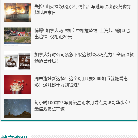
失控! 山火摧毁居民区; 情侣开车逃命 烈焰炙烤像穿
越世界末日
惊爆! 加拿大两飞机空中相撞坠毁! 上海起飞航班也
出险情, 仅相距20米
加拿大好时公司紧急下架这款超火巧克力！全额退款
通道已开启！
周末遛娃新选择！这个8月只要3.99加币就能看电
影！这几部千万别错过!
每小时100颗?! 罕见流星雨本月或点亮温哥华夜空!
最佳观赏点在这