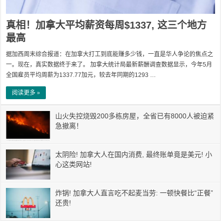
真相！加拿大平均薪资每周$1337, 这三个地方
最高
据加西周末综合报道：在加拿大打工到底能赚多少钱，一直是华人争论的焦点之
一。现在，真实数据终于来了。 加拿大统计局最新薪酬调查数据显示，今年5月
全国雇员平均周薪为1337.77加元，较去年同期的1293 …
阅读更多 »
山火失控烧毁200多栋房屋，全省已有8000人被迫紧
急撤离！
太阴险! 加拿大人在国内消费, 最终账单竟是美元! 小
心这类网站!
炸锅! 加拿大人直言吃不起麦当劳: 一顿快餐比“正餐”
还贵!