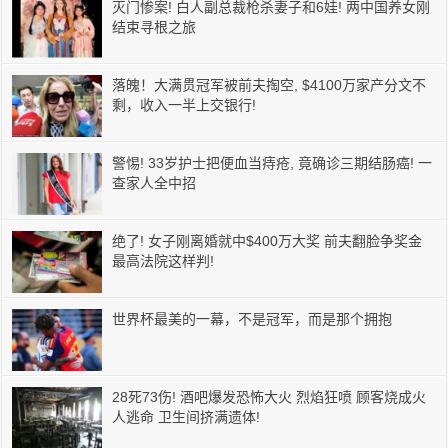
灭门惨案! 白人副总裁枪杀妻子和6娃! 两中国养女刚
结束寻根之旅
落魄！大满贯冠军被前夫掏空, $4100万家产分文不
剩，收入一半上交银行!
警惕! 33岁护士把便血当痔疮, 竟确诊三期结肠癌! 一
查家人全中招
绝了! 女子刚离婚就中$400万大奖 前夫翻脸争奖金
最高法院这样判!
世界杯最美的一幕，不是冠军，而是那个拥抱
28死73伤! 酒吧爆发恐怖大火 烈焰狂喷 顾客烧成火
人逃命 卫生间挤满遗体!