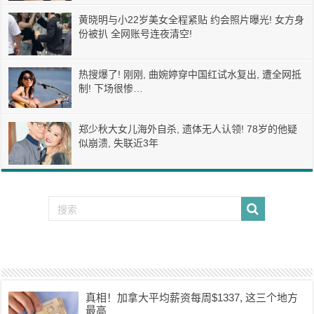
黄晓明与小22岁美女全程紧贴 约会照片曝光! 女方身
份被扒 全网账号连夜清空!
热搜爆了! 刚刚, 曲婉婷穿中国红试水复出, 遭全网抵
制! 下场很惨…
郑少秋大女儿海外自杀, 遗体无人认领! 78岁的他疑
似崩溃, 失联近3年
真相！加拿大平均薪资每周$1337, 这三个地方
最高