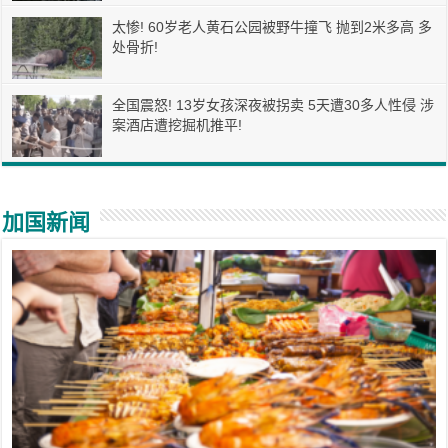
太惨! 60岁老人黄石公园被野牛撞飞 抛到2米多高 多
处骨折!
全国震怒! 13岁女孩深夜被拐卖 5天遭30多人性侵 涉
案酒店遭挖掘机推平!
加国新闻