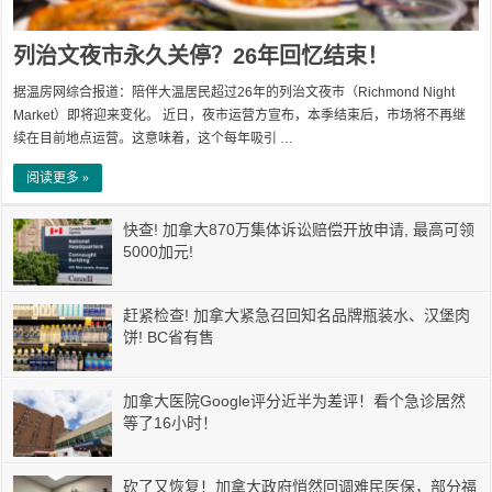
列治文夜市永久关停？26年回忆结束！
据温房网综合报道：陪伴大温居民超过26年的列治文夜市（Richmond Night
Market）即将迎来变化。 近日，夜市运营方宣布，本季结束后，市场将不再继
续在目前地点运营。这意味着，这个每年吸引 …
阅读更多 »
快查! 加拿大870万集体诉讼赔偿开放申请, 最高可领
5000加元!
赶紧检查! 加拿大紧急召回知名品牌瓶装水、汉堡肉
饼! BC省有售
加拿大医院Google评分近半为差评！看个急诊居然
等了16小时！
砍了又恢复！加拿大政府悄然回调难民医保，部分福