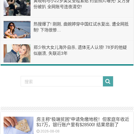
黄晓明与小22岁美女全程紧贴 约会照片曝光! 女方身
份被扒 全网账号连夜清空!
热搜爆了! 刚刚, 曲婉婷穿中国红试水复出, 遭全网抵
制! 下场很惨…
郑少秋大女儿海外自杀, 遗体无人认领! 78岁的他疑
似崩溃, 失联近3年
房主称“极端贫困”申请免缴地税！但家庭年收近
$17万，银行账户里有$28500! 结果悲剧了
2026-08-08