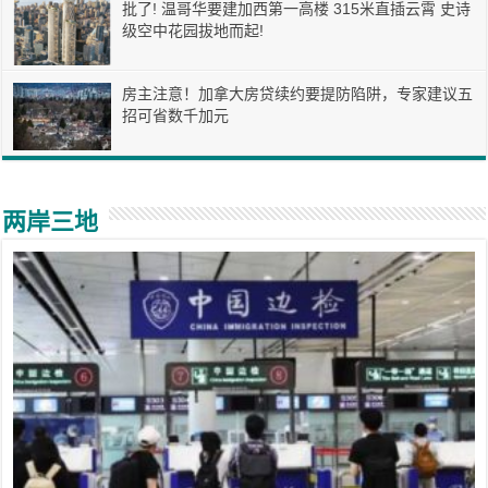
批了! 温哥华要建加西第一高楼 315米直插云霄 史诗
级空中花园拔地而起!
房主注意！加拿大房贷续约要提防陷阱，专家建议五
招可省数千加元
两岸三地