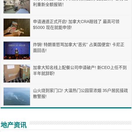
利重新全额报销！
申请通道正式开启! 加拿大CRA赔钱了 最高可领
$5000 现在就能申领!
炸锅! 特朗普怒骂加拿大”恶劣” 占美国便宜! 卡尼正
面回击!
加拿大知名线上配餐公司申请破产! 新CEO上任不到
半年就辞职!
山火烧到家门口! 大温热门公园冒浓烟 35户居民接疏
散警报!
地产资讯