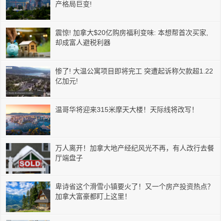
产格局巨变!
震惊! 加拿大$20亿购房福利变味: 本想帮首次买家,
却成富人避税利器
惨了! 大温公寓项目即将完工 突遭起诉称欠款超1.22
亿加元!
温哥华将迎来315米摩天大楼！天际线将改写！
万人离开！加拿大地产经纪风光不再，有人改行去餐
厅端盘子
卑诗省这个滑雪小镇要火了！又一个房产投资热点？
加拿大富豪都盯上这里！