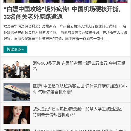
“白嫖中国攻略”境外疯传! 中国机场硬核开撕,
32名闯关老外原路遣返
据温哥华港湾综合报道：凌晨两点，广州白云机场入境大厅依然灯火通明，一名
外籍男子被两名边检人员依法拦截。 当他的背包拉链被拉开时，在场所有人大跌
眼镜：里面仅仅塞着三件皱巴巴的T恤，底下压着一双酒店一次性 …
阅读更多 »
消失900多天后 许家印露面 当庭认罪悔罪 会判无期
吗
噩梦! 中国起飞航班乘客去世 遗体竟在厨房加热13小
时 气味弥漫全机崩溃!
战火蔓延! 迪丽热巴滞留迪拜 加拿大学生被困战区
特朗普亲信却包机跑路!