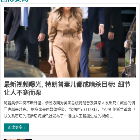
最新视频曝光, 特朗普妻儿都成暗杀目标! 细节
让人不寒而栗
随着美伊冲突不断升温，伊朗方面对美国总统特朗普及其家人发出死亡威胁的调
门也越来越高。 据多家美国媒体报道，当地时间7月28日，与伊朗伊斯兰革命卫
队关系密切的塔斯尼姆通讯社发布了一段由人工智能生成的视频 …
阅读更多 »