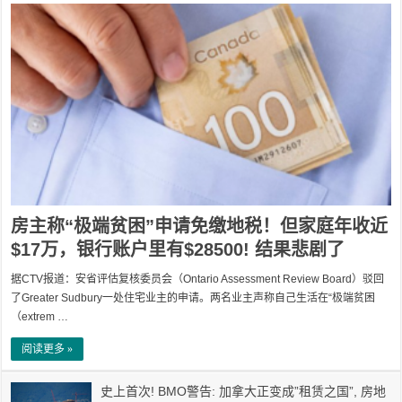
房主称“极端贫困”申请免缴地税！但家庭年收近
$17万，银行账户里有$28500! 结果悲剧了
据CTV报道：安省评估复核委员会（Ontario Assessment Review Board）驳回
了Greater Sudbury一处住宅业主的申请。两名业主声称自己生活在“极端贫困
（extrem …
阅读更多 »
史上首次! BMO警告: 加拿大正变成”租赁之国”, 房地