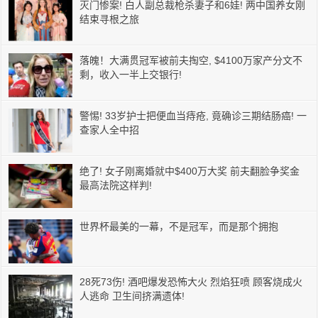
灭门惨案! 白人副总裁枪杀妻子和6娃! 两中国养女刚
结束寻根之旅
落魄！大满贯冠军被前夫掏空, $4100万家产分文不
剩，收入一半上交银行!
警惕! 33岁护士把便血当痔疮, 竟确诊三期结肠癌! 一
查家人全中招
绝了! 女子刚离婚就中$400万大奖 前夫翻脸争奖金
最高法院这样判!
世界杯最美的一幕，不是冠军，而是那个拥抱
28死73伤! 酒吧爆发恐怖大火 烈焰狂喷 顾客烧成火
人逃命 卫生间挤满遗体!