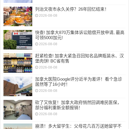
列治文夜市永久关停？26年回忆结束！
2026-08-08
快查! 加拿大870万集体诉讼赔偿开放申请, 最高
可领5000加元!
2026-08-08
赶紧检查! 加拿大紧急召回知名品牌瓶装水、汉
堡肉饼! BC省有售
2026-08-08
加拿大医院Google评分近半为差评！看个急诊
居然等了16小时！
2026-08-08
砍了又恢复！加拿大政府悄然回调难民医保，
部分福利重新全额报销！
2026-08-08
崩溃！多大留学生：父母花几百万送她留学不