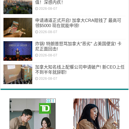
值！深感内疚！
2026-08-07
申请通道正式开启! 加拿大CRA赔钱了 最高可
领$5000 现在就能申领!
2026-08-07
炸锅! 特朗普怒骂加拿大”恶劣” 占美国便宜! 卡
尼正面回击!
2026-08-07
加拿大知名线上配餐公司申请破产! 新CEO上任
不到半年就辞职!
2026-08-07