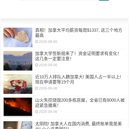
真相！加拿大平均薪资每周$1337, 这三个地方
最高
2026-08-06
加拿大学签新规来了！资金证明要求有变化！
这几条一定要注意！
2026-08-06
近10万人排队入籍加拿大! 美国人占一半以上!
现在申请要等19个月
2026-08-06
山火失控烧毁200多栋房屋，全省已有8000人被
迫紧急撤离！
2026-08-06
太阴险! 加拿大人在国内消费, 最终账单竟是美
元! 小心这类网站!