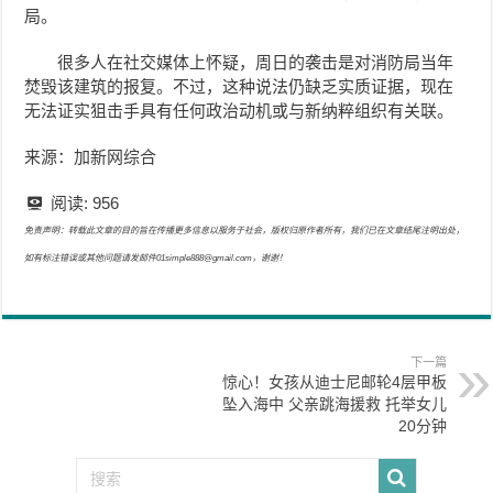
局。
很多人在社交媒体上怀疑，周日的袭击是对消防局当年
焚毁该建筑的报复。不过，这种说法仍缺乏实质证据，现在
无法证实狙击手具有任何政治动机或与新纳粹组织有关联。
来源：加新网综合
阅读:
956
免责声明：转载此文章的目的旨在传播更多信息以服务于社会，版权归原作者所有，我们已在文章结尾注明出处，
如有标注错误或其他问题请发邮件01simple888@gmail.com，谢谢！
下一篇
惊心！女孩从迪士尼邮轮4层甲板
坠入海中 父亲跳海援救 托举女儿
20分钟