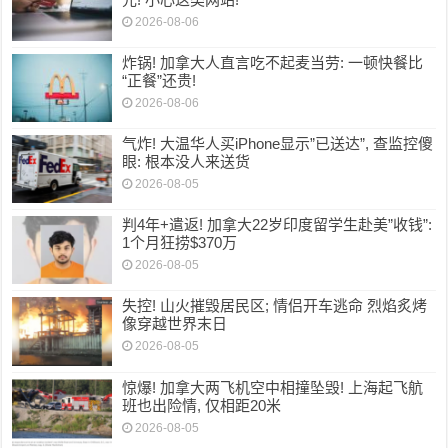
2026-08-06
炸锅! 加拿大人直言吃不起麦当劳: 一顿快餐比
“正餐”还贵!
2026-08-06
气炸! 大温华人买iPhone显示”已送达”, 查监控傻
眼: 根本没人来送货
2026-08-05
判4年+遣返! 加拿大22岁印度留学生赴美”收钱”:
1个月狂捞$370万
2026-08-05
失控! 山火摧毁居民区; 情侣开车逃命 烈焰炙烤
像穿越世界末日
2026-08-05
惊爆! 加拿大两飞机空中相撞坠毁! 上海起飞航
班也出险情, 仅相距20米
2026-08-05