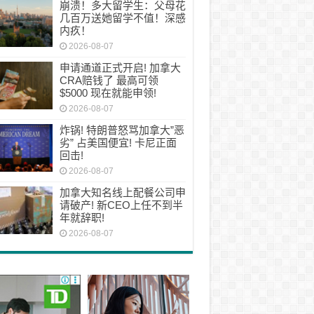
崩溃！多大留学生：父母花
几百万送她留学不值！深感
内疚！
2026-08-07
申请通道正式开启! 加拿大
CRA赔钱了 最高可领
$5000 现在就能申领!
2026-08-07
炸锅! 特朗普怒骂加拿大”恶
劣” 占美国便宜! 卡尼正面
回击!
2026-08-07
加拿大知名线上配餐公司申
请破产! 新CEO上任不到半
年就辞职!
2026-08-07