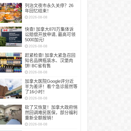
列治文夜市永久关停？26
年回忆结束！
2026-08-08
快查! 加拿大870万集体诉
讼赔偿开放申请, 最高可领
5000加元!
2026-08-08
赶紧检查! 加拿大紧急召回
知名品牌瓶装水、汉堡肉
饼! BC省有售
2026-08-08
加拿大医院Google评分近
半为差评！看个急诊居然等
了16小时！
2026-08-08
砍了又恢复！加拿大政府悄
然回调难民医保，部分福利
重新全额报销！
2026-08-08