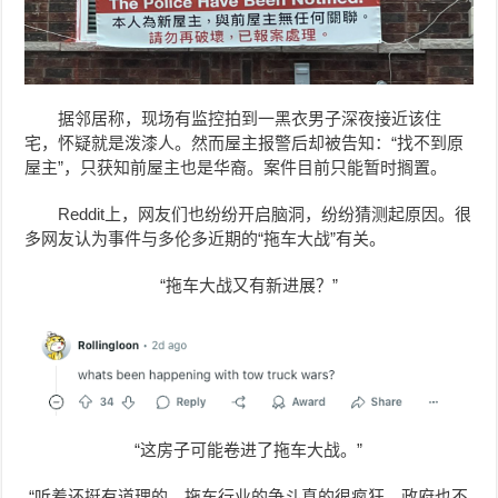
据邻居称，现场有监控拍到一黑衣男子深夜接近该住
宅，怀疑就是泼漆人。然而屋主报警后却被告知：“找不到原
屋主”，只获知前屋主也是华裔。案件目前只能暂时搁置。
Reddit上，网友们也纷纷开启脑洞，纷纷猜测起原因。很
多网友认为事件与多伦多近期的“拖车大战”有关。
“拖车大战又有新进展？”
“这房子可能卷进了拖车大战。”
“听着还挺有道理的。拖车行业的争斗真的很疯狂，政府也不