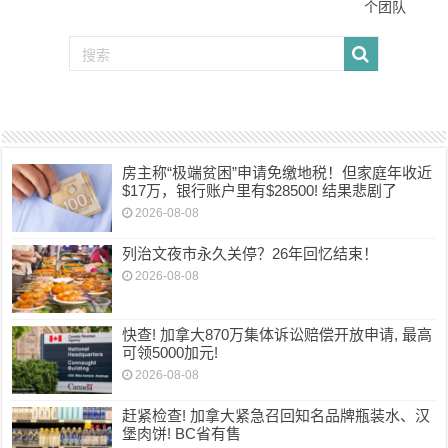
个团队
房主称“极端贫困”申请免缴地税！但家庭年收近
$17万，银行账户里有$28500! 结果悲剧了
2026-08-08
列治文夜市永久关停？26年回忆结束！
2026-08-08
快查! 加拿大870万集体诉讼赔偿开放申请, 最高
可领5000加元!
2026-08-08
赶紧检查! 加拿大紧急召回知名品牌瓶装水、汉
堡肉饼! BC省有售