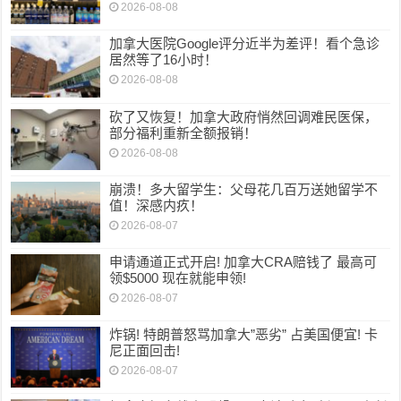
2026-08-08
加拿大医院Google评分近半为差评！看个急诊
居然等了16小时！
2026-08-08
砍了又恢复！加拿大政府悄然回调难民医保，
部分福利重新全额报销！
2026-08-08
崩溃！多大留学生：父母花几百万送她留学不
值！深感内疚！
2026-08-07
申请通道正式开启! 加拿大CRA赔钱了 最高可
领$5000 现在就能申领!
2026-08-07
炸锅! 特朗普怒骂加拿大”恶劣” 占美国便宜! 卡
尼正面回击!
2026-08-07