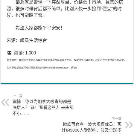
最后就是警惕一下突然放盘、价格低于市场、急售的房
源，很多时候背后都不简单。比别人快一步捡到“便宜”的时
候，也可能踩了雷。
希望大家都能平平安安！
来源：超级生活综合
阅读:
1,003
免责声明：转载此文章的目的旨在传播更多信息以服务于社会，版权归原作者所有，我们已在文章结尾注明出处，
如有标注错误或其他问题请发邮件01simple888@gmail.com，谢谢！
上一篇
震惊！你以为加拿大吸毒的都是
底层人？ 错！看看这些人 来头都
不小……
下一篇
微软再官宣一波大规模裁员！预
计约9000人受影响，波及全球多