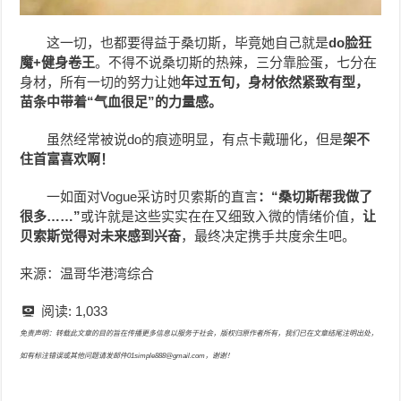
这一切，也都要得益于桑切斯，毕竟她自己就是
do脸狂
魔+健身卷王
。不得不说桑切斯的热辣，三分靠脸蛋，七分在
身材，所有一切的努力让她
年过五旬，身材依然紧致有型，
苗条中带着“气血很足”的力量感。
虽然经常被说do的痕迹明显，有点卡戴珊化，但是
架不
住首富喜欢啊！
一如面对Vogue采访时贝索斯的直言
：“桑切斯帮我做了
很多……”
或许就是这些实实在在又细致入微的情绪价值，
让
贝索斯觉得对未来感到兴奋
，最终决定携手共度余生吧。
来源：温哥华港湾综合
阅读:
1,033
免责声明：转载此文章的目的旨在传播更多信息以服务于社会，版权归原作者所有，我们已在文章结尾注明出处，
如有标注错误或其他问题请发邮件01simple888@gmail.com，谢谢！