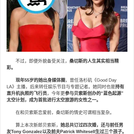
不过，即便外貌备受关注，
桑切斯的人生其实相当精
彩。
现年55岁的她出身媒体圈
，曾任洛杉矶《Good Day
LA》主播，后来转任娱乐节目与专题记者。她同时也是
持有
直升机执照的飞行员
，今年更
参与贝索斯创办的“蓝色起源”
太空计划，成为首批进行太空旅游的女性之一。
在和贝索斯恋爱前，桑切斯的情史可谓相当复杂。
算上本次新郎贝索斯，
她总共订过四次婚，还与前任男
友Tony Gonzalez以及前夫Patrick Whitesell生过三个孩子。