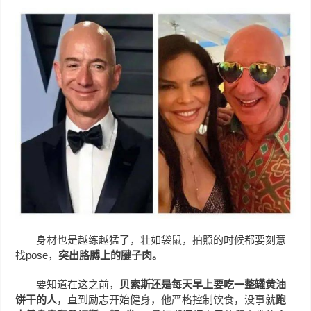
身材也是越练越猛了，壮如袋鼠，拍照的时候都要刻意
找pose，
突出胳膊上的腱子肉。
要知道在这之前，
贝索斯还是每天早上要吃一整罐黄油
饼干的人
，直到励志开始健身，他严格控制饮食，没事就
跑