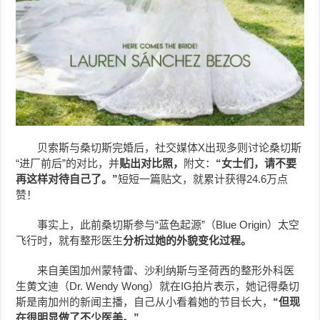
贝索斯与桑切斯完婚后，社交媒体X出现多则讨论桑切斯
“进厂前后”的对比，并
贴出对比照，
附文：
“女士们，请不要
再这样对待自己了。”
短短一篇贴文，就累计获得24.6万点
赞！
事实上，此前桑切斯参与“蓝色起源”（Blue Origin）太空
飞行时，就有整形医生
分析过她的外貌变化过程。
来自美国加州蒙特雷、沙利纳斯与圣荷西的整形外科医
生黄文迪（Dr. Wendy Wong）就在IG拍片表示，她记得桑切
斯是南加州的新闻主播，自己从小看着她的节目长大，
“但现
在很明显做了不少医美。”