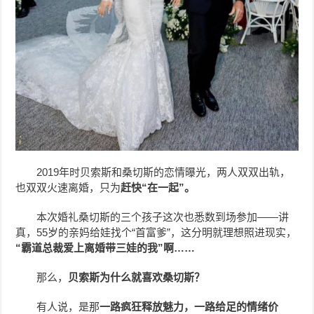
2019年时贝索斯和桑切斯的恋情曝光，两人双双出轨，
也双双火速离婚，只为
赶快“在一起”。
本次婚礼桑切斯的三个孩子这次也悉数到场参加——讲
真，55岁的亲妈给娃找个“首富爹”，这分明就理想照进现实，
“霸道总裁爱上离婚带三娃的我”啊……
那么，
贝索斯为什么就喜欢桑切斯？
有人说，是那
一路疯狂释放魅力，一路给足的情绪价