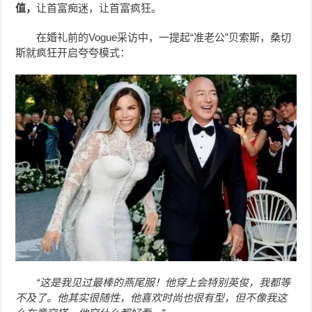
值，
让首富痴迷，让首富疯狂。
在婚礼前的Vogue采访中，一提起“准老公”贝索斯，桑切
斯就疯狂开启夸夸模式：
“这是我见过最棒的燕尾服！他穿上会特别英俊，我都等
不及了。他其实很随性，他喜欢时尚也很有型，但不像我这