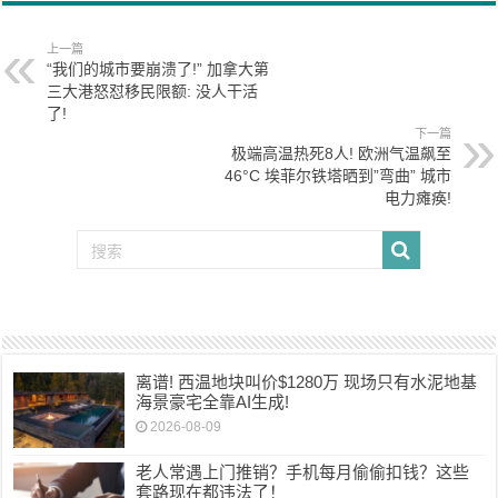
上一篇
“我们的城市要崩溃了!” 加拿大第
三大港怒怼移民限额: 没人干活
了!
下一篇
极端高温热死8人! 欧洲气温飙至
46°C 埃菲尔铁塔晒到”弯曲” 城市
电力瘫痪!
离谱! 西温地块叫价$1280万 现场只有水泥地基
海景豪宅全靠AI生成!
2026-08-09
老人常遇上门推销？手机每月偷偷扣钱？这些
套路现在都违法了！