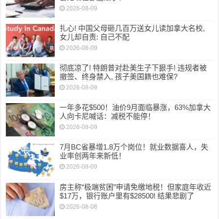
2026-08-09
扎心! 中国父母砸几百万送女儿读加拿大名校,
女儿却自责: 自己不配
2026-08-09
彻底凉了! 特朗普对赴美生子下狠手! 违规者被
撤签、终身禁入, 孩子美国籍也难保?
2026-08-09
一年多花$500！油价9月面临暴涨，63%加拿大
人向卡尼喊话：减税不能停！
2026-08-09
7月BC省暴增1.8万个岗位！就业数据喜人，失
业率创两年来新低！
2026-08-09
房主称“极端贫困”申请免缴地税！但家庭年收近
$17万，银行账户里有$28500! 结果悲剧了
2026-08-08