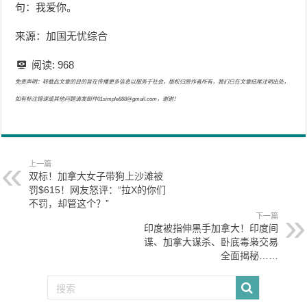
句：我爱你。
来源：加国无忧综合
阅读:
968
免责声明：转载此文章的目的旨在传播更多信息以服务于社会，版权归原作者所有，我们已在文章结尾注明出处，
如有标注错误或其他问题请发邮件01simple888@gmail.com，谢谢！
上一篇
双标！加拿大女子带狗上沙滩被
罚$615！网友怒评：“拉X的你们
不罚，却管这个？”
下一篇
印度被指伸黑手加拿大！印度间
谍、加拿大谋杀、卧底毒枭交易
全面揭秘……