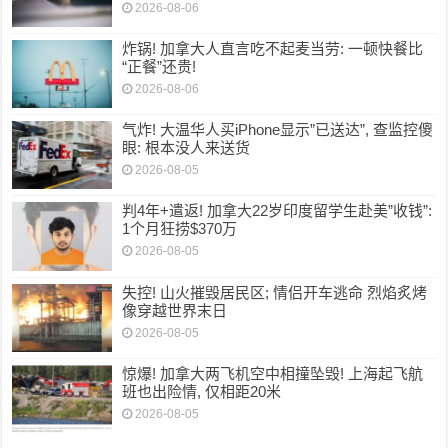
2026-08-06
炸锅! 加拿大人直言吃不起麦当劳: 一顿快餐比
“正餐”还贵!
2026-08-06
气炸! 大温华人买iPhone显示”已送达”, 查监控傻
眼: 根本没人来送货
2026-08-05
判4年+遣返! 加拿大22岁印度留学生赴美”收钱”:
1个月狂捞$370万
2026-08-05
失控! 山火摧毁居民区; 情侣开车逃命 烈焰炙烤
像穿越世界末日
2026-08-05
惊爆! 加拿大两飞机空中相撞坠毁! 上海起飞航
班也出险情, 仅相距20米
2026-08-05