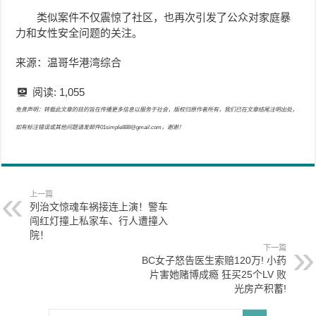
类似案件不仅震惊了社区，也再次引发了公众对家庭暴
力和女性安全问题的关注。
来源：温哥华港湾综合
阅读:
1,055
免责声明：转载此文章的目的旨在传播更多信息以服务于社会，版权归原作者所有，我们已在文章结尾注明出处，
如有标注错误或其他问题请发邮件01simple888@gmail.com，谢谢！
上一篇
列治文惊魂车祸接连上演！警车
闯红灯撞上私家车、行人遭撞入
院！
下一篇
BC女子怒告医生索赔120万! 小药
片害她赌博成瘾 狂买25个LV 败
光房产积蓄!