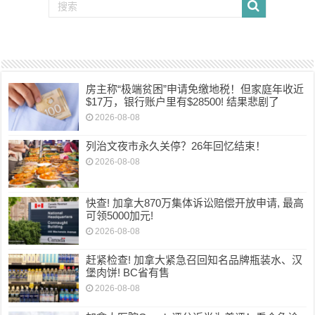
房主称“极端贫困”申请免缴地税！但家庭年收近
$17万，银行账户里有$28500! 结果悲剧了
2026-08-08
列治文夜市永久关停？26年回忆结束！
2026-08-08
快查! 加拿大870万集体诉讼赔偿开放申请, 最高
可领5000加元!
2026-08-08
赶紧检查! 加拿大紧急召回知名品牌瓶装水、汉
堡肉饼! BC省有售
2026-08-08