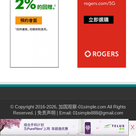
© Copyright 2016-2026, 加国观察-01simple.com All Rights
Reserved. |
免责声明
| Email: 01simple888@gmail.com
X