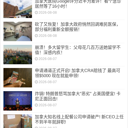
加拿大医院Google评分近半为差评！看个急诊
居然等了16小时！
2026-08-08
砍了又恢复！加拿大政府悄然回调难民医保，
部分福利重新全额报销！
2026-08-08
崩溃！多大留学生：父母花几百万送她留学不
值！深感内疚！
2026-08-07
申请通道正式开启! 加拿大CRA赔钱了 最高可
领$5000 现在就能申领!
2026-08-07
炸锅! 特朗普怒骂加拿大”恶劣” 占美国便宜! 卡
尼正面回击!
2026-08-07
加拿大知名线上配餐公司申请破产! 新CEO上任
不到半年就辞职!