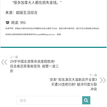
“很多加拿大人都在损失金钱。”
来源：超级生活综合
阅读:
991
免责声明：转载此文章的目的旨在传播更多信息以服务于社会，版权归原作者所有，我们已在文章结尾注明出处，
如有标注错误或其他问题请发邮件01simple888@gmail.com，谢谢！
上一篇
29岁中国女游客命丧度假胜地!
目击者还原事故现场: 报警一波三
折
下一篇
突发! 知名演员大温新店开业第3
天遭10连枪扫射! 疑涉印度分裂
冲突