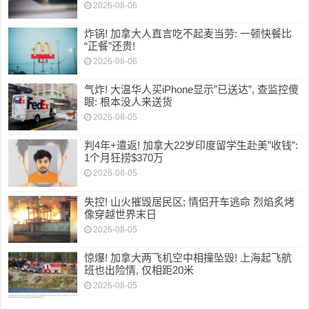
2026-08-06
炸锅! 加拿大人直言吃不起麦当劳: 一顿快餐比
“正餐”还贵!
2026-08-06
气炸! 大温华人买iPhone显示”已送达”, 查监控傻
眼: 根本没人来送货
2026-08-05
判4年+遣返! 加拿大22岁印度留学生赴美”收钱”:
1个月狂捞$370万
2026-08-05
失控! 山火摧毁居民区; 情侣开车逃命 烈焰炙烤
像穿越世界末日
2026-08-05
惊爆! 加拿大两飞机空中相撞坠毁! 上海起飞航
班也出险情, 仅相距20米
2026-08-05