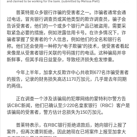
普莱特是众多银行诈骗的受害者之一。诈骗者通常会通
过电话，冒充银行调查员或其他类型的欺诈调查员，骗子会
告诉受害者，他们的一个或多个银行产品已被盗用，需要采
取紧急必要的措施，例如泄露信用卡号。在许多情况下，诈
骗者掌握了受害者的个人信息，例如他们的全名和银行名
称。他们还会使用一种称为“电子欺骗”的技术，使受害者看起
来像是从受害者银行关联的号码拨打的电话。这种骗局并非
新鲜事，但其手段日益复杂，导致经济损失愈发惨重。
今年上半年，加拿大反欺诈中心共收到677名诈骗受害者
的报告，记录的财务损失高达1170万加元，几乎是去年同期
的两倍。
正在调查一个涉及该骗局的犯罪网络的蒙特利尔警方告
诉CBC新闻，他们已确认至少220名皇家银行（RBC）客户是
该骗局的受害者，警方估计总损失为150万加元。
普莱特表示，在RBC银行拒绝退款后，她向银行上报了
案件，但再次遭到拒绝，因此她现在已将案件上报至加拿大