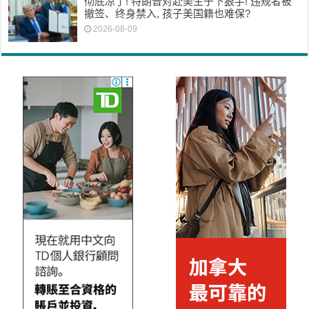
彻底凉了! 特朗普对赴美生子下狠手! 违规者被
撤签、终身禁入, 孩子美国籍也难保?
2026-08-09