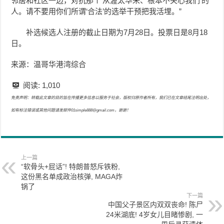
邻居和社区一边，对抗那个‘从渥太华来、根本不关心我们’的
人。请不要用你们所谓‘合法’的选举干预把我活埋。”
补选候选人注册的截止日期为7月28日。投票日是8月18
日。
来源：温哥华港湾综合
阅读:
1,010
免责声明：转载此文章的目的旨在传播更多信息以服务于社会，版权归原作者所有，我们已在文章结尾注明出处，
如有标注错误或其他问题请发邮件01simple888@gmail.com，谢谢！
上一篇
“软骨头+屁话”! 特朗普怒斥铁粉,
这份黑名单成政治核弹, MAGA炸
锅了
下一篇
中国父子景区内双双丧命! 陈尸
24米湖底! 4岁女儿目睹惨剧, 一