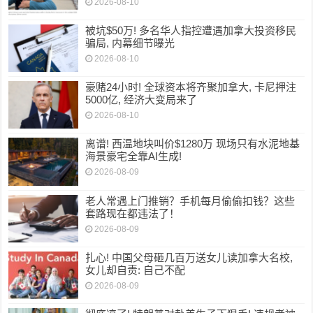
2026-08-10
被坑$50万! 多名华人指控遭遇加拿大投资移民
骗局, 内幕细节曝光
2026-08-10
豪赌24小时! 全球资本将齐聚加拿大, 卡尼押注
5000亿, 经济大变局来了
2026-08-10
离谱! 西温地块叫价$1280万 现场只有水泥地基
海景豪宅全靠AI生成!
2026-08-09
老人常遇上门推销？手机每月偷偷扣钱？这些
套路现在都违法了！
2026-08-09
扎心! 中国父母砸几百万送女儿读加拿大名校,
女儿却自责: 自己不配
2026-08-09