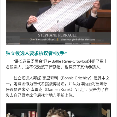
独立候选人要求抗议者“收手”
“最长选票委员会”已在Battle River-Crowfoot注册了数十
名候选人，这不仅激怒了博励治，也惹怒了其他参选人。
独立候选人邦妮·克里奇利（Bonnie Critchley）是其中之
一。她试图作为替代者挑战博励治，并认为博励治将当地原
任议员达米安·库雷克（Damien Kurek）“赶走”，只是为了在
失去自己原本席位后找个地方重新上位。