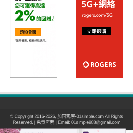
© Copyright 2016-2026, 加国观察-01simple.com All Rights
Reserved. |
免责声明
| Email: 01simple888@gmail.com