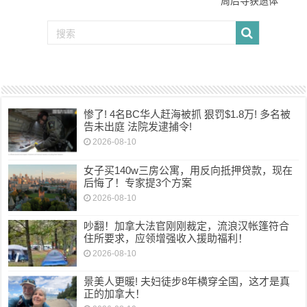
周后寻获遗体
惨了! 4名BC华人赶海被抓 狠罚$1.8万! 多名被
告未出庭 法院发逮捕令!
2026-08-10
女子买140w三房公寓，用反向抵押贷款，现在
后悔了！专家提3个方案
2026-08-10
吵翻！加拿大法官刚刚裁定，流浪汉帐篷符合
住所要求，应领增强收入援助福利！
2026-08-10
景美人更暖! 夫妇徒步8年横穿全国，这才是真
正的加拿大！