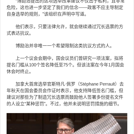
“博励治提出的这项选举改革建议不仅出于私利，且非常
危险，这也进一步坚定了我们的信念——政客不应主导制定
自身选举的规则，”该组织在声明中写道。
他们表示，只要法律允许，就会继续通过冗长选票的方
式表达抗议。
博励治并非唯一一个希望限制这类抗议方式的人。
上一个议会会期中，国会议员们曾研究一项法案，拟将
提名门槛从100个签名降低至75个。但该法案在今年1月国会
休会时终止。
加拿大首席选举官斯特凡·佩罗（Stéphane Perrault）去
年秋天在国会委员会作证时表示，他支持降低签名门槛，但
建议对那些为了制造冗长选票而鼓励他人签署多份提名文件
的人设立“某种惩罚”。不过，他并未说明惩罚措施的细节。