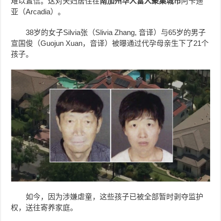
难以置信。这对夫妇居住在
南加州华人富人聚集城市
阿卡迪
亚（Arcadia）。
38岁的女子Silvia张（Slivia Zhang, 音译）与65岁的男子
宣国俊（Guojun Xuan，音译）被曝通过代孕母亲生下了21个
孩子。
如今，因为涉嫌虐童，这些孩子已被全部暂时剥夺监护
权，送往寄养家庭。