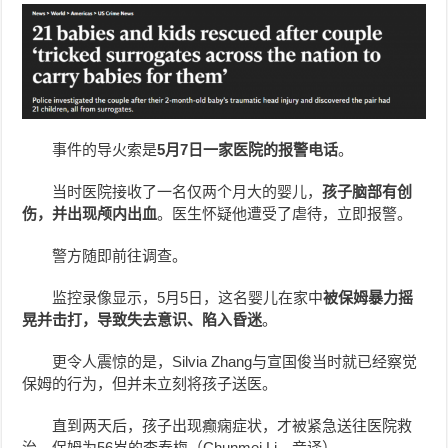
事件的导火索是
5月7日一家医院的报警电话
。
当时医院接收了一名仅两个月大的婴儿，
孩子脑部有创
伤，并出现颅内出血
。医生怀疑他遭受了虐待，立即报警。
警方随即前往调查。
监控录像显示，5月5日，这名婴儿在家中
被保姆暴力摇
晃并击打，导致失去意识、陷入昏迷
。
更令人震惊的是，Silvia Zhang与宣国俊当时就已经察觉
保姆的行为，但并未立刻将孩子送医。
直到两天后，孩子出现癫痫症状，才被紧急送往医院救
治。保姆为56岁的李春梅（Chunmei Li，音译）。