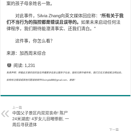
案的孩子母亲姓名一致。
对此事件，Silvia Zhang向英文媒体回应称：“
所有关于我
们不当行为的指控都是错误且误导的。
如果未来启动任何法
律程序，我们期待能澄清事实、还我们清白。”
这件事，你怎么看？
来源：加西周末综合
阅读:
1,231
免责声明：转载此文章的目的旨在传播更多信息以服务于社会，版权归原作者所有，我们已在文章结尾注明出处，
如有标注错误或其他问题请发邮件01simple888@gmail.com，谢谢！
上一篇
中国父子景区内双双丧命! 陈尸
24米湖底! 4岁女儿目睹惨剧, 一
周后寻获遗体
下一篇