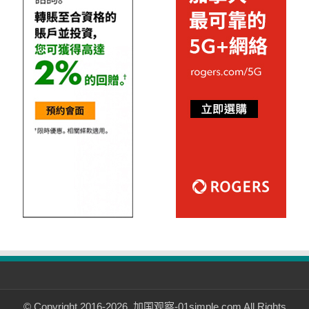
© Copyright 2016-2026, 加国观察-01simple.com All Rights