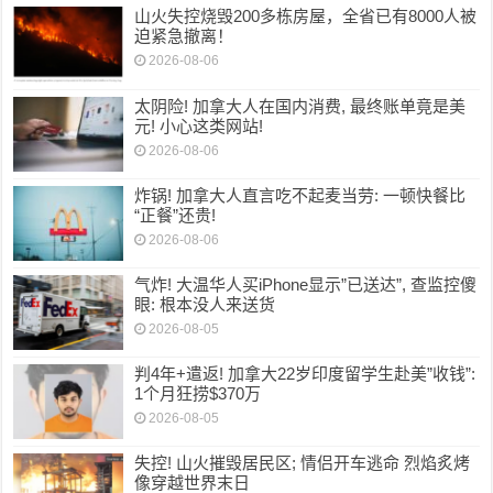
山火失控烧毁200多栋房屋，全省已有8000人被
迫紧急撤离！
2026-08-06
太阴险! 加拿大人在国内消费, 最终账单竟是美
元! 小心这类网站!
2026-08-06
炸锅! 加拿大人直言吃不起麦当劳: 一顿快餐比
“正餐”还贵!
2026-08-06
气炸! 大温华人买iPhone显示”已送达”, 查监控傻
眼: 根本没人来送货
2026-08-05
判4年+遣返! 加拿大22岁印度留学生赴美”收钱”:
1个月狂捞$370万
2026-08-05
失控! 山火摧毁居民区; 情侣开车逃命 烈焰炙烤
像穿越世界末日