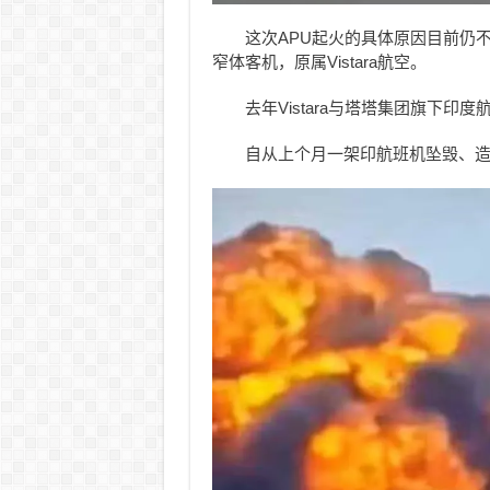
这次APU起火的具体原因目前仍不清
窄体客机，原属Vistara航空。
去年Vistara与塔塔集团旗下
自从上个月一架印航班机坠毁、造