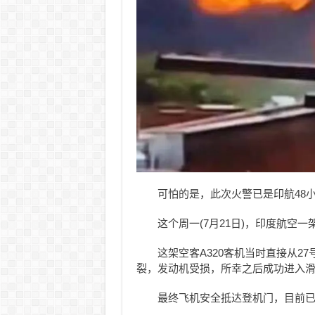
可怕的是，此次火警已是印航48
这个周一(7月21日)，
印度航空一
这架空客A320客机当时直接从2
裂，发动机受损，所幸之后成功进入
最终
飞机安全抵达登机门，目前