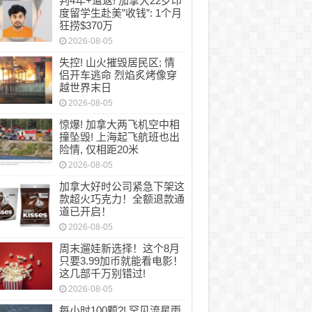
判4年+遣返! 加拿大22岁印
度留学生赴美”收钱”: 1个月
狂捞$370万
2026-08-05
失控! 山火摧毁居民区; 情
侣开车逃命 烈焰炙烤像穿
越世界末日
2026-08-05
惊爆! 加拿大两飞机空中相
撞坠毁! 上海起飞航班也出
险情, 仅相距20米
2026-08-05
加拿大好时公司紧急下架这
款超火巧克力！全额退款通
道已开启！
2026-08-05
周末遛娃新选择！这个8月
只要3.99加币就能看电影！
这几部千万别错过!
2026-08-05
每小时100颗?! 罕见流星雨