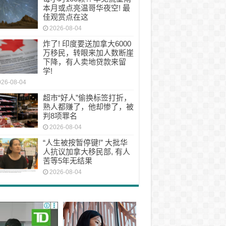
本月或点亮温哥华夜空! 最
佳观赏点在这
2026-08-04
炸了! 印度要送加拿大6000
万移民，转眼来加人数断崖
下降，有人卖地贷款来留
学!
026-08-04
超市“好人”偷换标签打折，
熟人都赚了，他却惨了，被
判8项罪名
2026-08-04
“人生被按暂停键!” 大批华
人抗议加拿大移民部, 有人
苦等5年无结果
2026-08-04