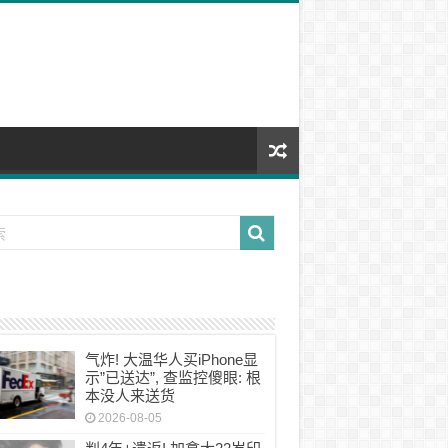
气炸! 大温华人买iPhone显
示”已送达”, 查监控傻眼: 根
本没人来送货
2026-08-05