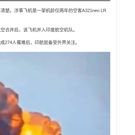
楚。涉事飞机是一架机龄仅两年的空客A321neo LR
印度航空合并后，该飞机并入印度航空机队。
成274人罹难后，
印航就
备受外界关注。