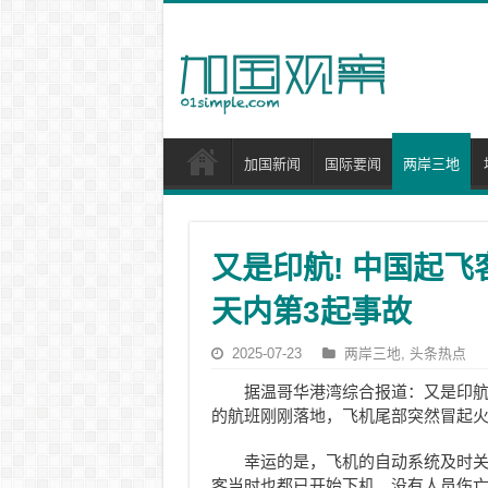
加国新闻
国际要闻
两岸三地
又是印航! 中国起飞
天内第3起事故
2025-07-23
两岸三地
,
头条热点
据温哥华港湾综合报道：又是印航
的航班刚刚落地，飞机尾部突然冒起
幸运的是，飞机的自动系统及时
客当时也都已开始下机，没有人员伤