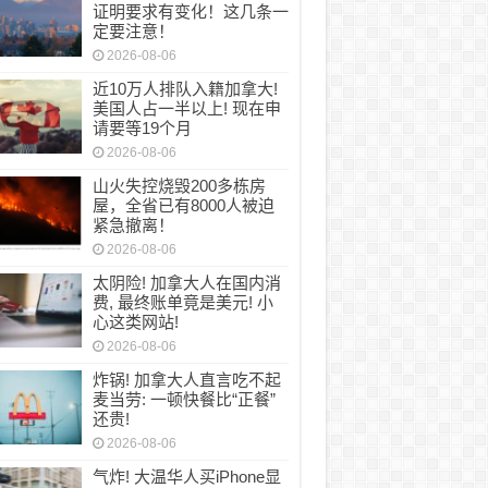
证明要求有变化！这几条一
定要注意！
2026-08-06
近10万人排队入籍加拿大!
美国人占一半以上! 现在申
请要等19个月
2026-08-06
山火失控烧毁200多栋房
屋，全省已有8000人被迫
紧急撤离！
2026-08-06
太阴险! 加拿大人在国内消
费, 最终账单竟是美元! 小
心这类网站!
2026-08-06
炸锅! 加拿大人直言吃不起
麦当劳: 一顿快餐比“正餐”
还贵!
2026-08-06
气炸! 大温华人买iPhone显