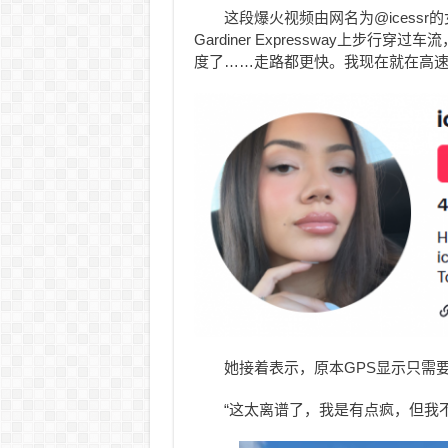
这段爆火视频由网名为@icess
Gardiner Expressway上步
度了……走路都更快。我现在就在高速
她接着表示，原本GPS显示只需
“这太离谱了，我是有点疯，但我不