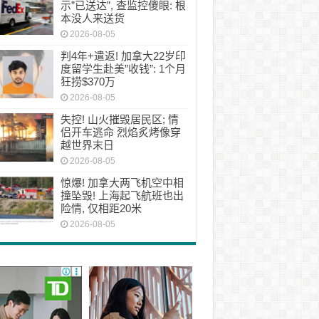
示”已送达”, 查监控傻眼: 根
本没人来送货
2026-08-05
判4年+遣返! 加拿大22岁印
度留学生赴美”收钱”: 1个月
狂捞$370万
2026-08-05
失控! 山火摧毁居民区; 情
侣开车逃命 烈焰炙烤像穿
越世界末日
2026-08-05
惊爆! 加拿大两飞机空中相
撞坠毁! 上海起飞航班也出
险情, 仅相距20米
2026-08-05