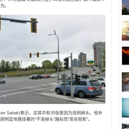
行为。
or Sahak)表示，这其中有35张是因为违例掉头。他补
明显地悬挂著的“不准掉头”路标而“恶名昭彰”。