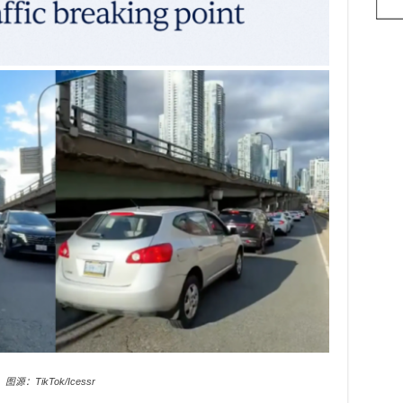
图源：TikTok/Icessr