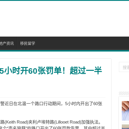
地产资讯
移民留学
5小时开60张罚单！超过一半
警近日在北温一个路口行动期间，5小时内开出了60张
。
th Road)夹利卢埃特路(Lillooet Road)加强执法。
个“声名狼藉”的路口开出了60张罚款告票，其中超过半