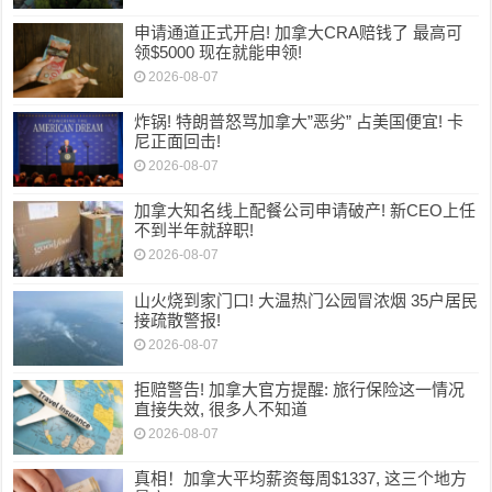
申请通道正式开启! 加拿大CRA赔钱了 最高可
领$5000 现在就能申领!
2026-08-07
炸锅! 特朗普怒骂加拿大”恶劣” 占美国便宜! 卡
尼正面回击!
2026-08-07
加拿大知名线上配餐公司申请破产! 新CEO上任
不到半年就辞职!
2026-08-07
山火烧到家门口! 大温热门公园冒浓烟 35户居民
接疏散警报!
2026-08-07
拒赔警告! 加拿大官方提醒: 旅行保险这一情况
直接失效, 很多人不知道
2026-08-07
真相！加拿大平均薪资每周$1337, 这三个地方