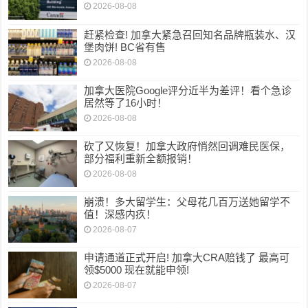
2026-08-08
赶紧检查! 加拿大紧急召回知名品牌瓶装水、汉
堡肉饼! BC省有售
2026-08-08
加拿大医院Google评分近半为差评！看个急诊
居然等了16小时！
2026-08-08
砍了又恢复！加拿大政府悄然回调难民医保，
部分福利重新全额报销！
2026-08-08
崩溃！多大留学生：父母花几百万送她留学不
值！深感内疚！
2026-08-07
申请通道正式开启! 加拿大CRA赔钱了 最高可
领$5000 现在就能申领!
2026-08-07