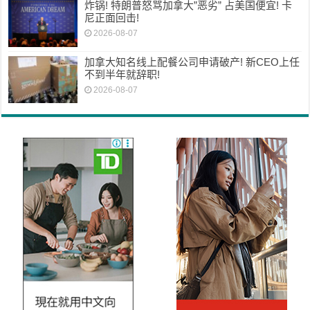
炸锅! 特朗普怒骂加拿大”恶劣” 占美国便宜! 卡
尼正面回击!
2026-08-07
加拿大知名线上配餐公司申请破产! 新CEO上任
不到半年就辞职!
2026-08-07