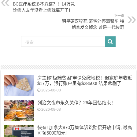
BC医疗系统多不靠谱？！14万急
诊病人去年没看上病就离开了！
下一篇
明星硬汉猝死 豪宅外停满警车 特
朗普发文悼念 曾是一代传奇
房主称“极端贫困”申请免缴地税！但家庭年收近
$17万，银行账户里有$28500! 结果悲剧了
2026-08-08
列治文夜市永久关停？26年回忆结束！
2026-08-08
快查! 加拿大870万集体诉讼赔偿开放申请, 最高
可领5000加元!