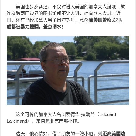
美国也步步紧逼，不仅对进入美国的加拿大人设限，就
连横跨两国边界的图书馆都不让人进，简直欺人太甚。近
日，还有已经加拿大男子出海钓鱼，竟然
被美国警察关押，
船都被暴力撞翻，差点溺水！
这个可怜的加拿大人名叫爱德华·拉勒芒（Édouard
Lallemand），来自魁北克南部小镇。
这天，他心情好，借了朋友的一艘小船，到
距离美国边