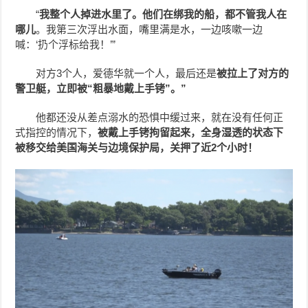
“
我整个人掉进水里了。他们在绑我的船，都不管我人在
哪儿
。我第三次浮出水面，嘴里满是水，一边咳嗽一边
喊：‘扔个浮标给我！’”
对方3个人，爱德华就一个人，最后还是
被拉上了对方的
警卫艇，立即被“粗暴地戴上手铐”。”
他都还没从差点溺水的恐惧中缓过来，就在没有任何正
式指控的情况下，
被戴上手铐拘留起来，全身湿透的状态下
被移交给美国海关与边境保护局，关押了近2个小时！