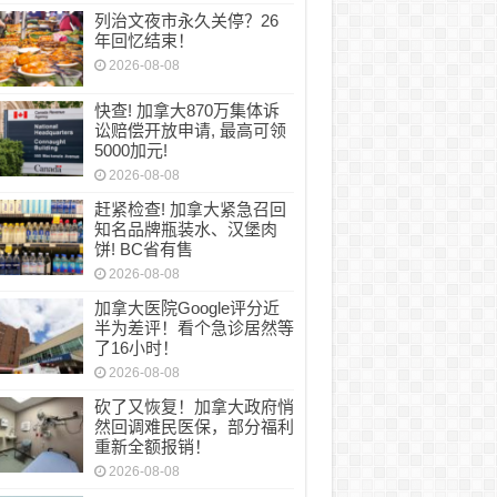
列治文夜市永久关停？26
年回忆结束！
2026-08-08
快查! 加拿大870万集体诉
讼赔偿开放申请, 最高可领
5000加元!
2026-08-08
赶紧检查! 加拿大紧急召回
知名品牌瓶装水、汉堡肉
饼! BC省有售
2026-08-08
加拿大医院Google评分近
半为差评！看个急诊居然等
了16小时！
2026-08-08
砍了又恢复！加拿大政府悄
然回调难民医保，部分福利
重新全额报销！
2026-08-08