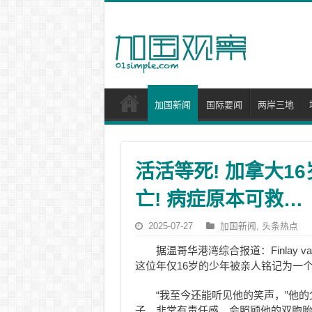
加国新闻
国际要闻
两岸三地
活活等死! 加拿大1
亡! 病症原本可救…
2025-07-27
加国新闻
,
头条热点
据温哥华港湾综合报道：Finlay v
这位年仅16岁的少年被亲人铭记为一
“我至今还能听见他的笑声，”他的父亲 GJ
子，非常有责任感，会照顾他的双胞胎