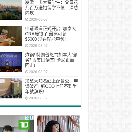
崩溃！多大留学生：父母花
几百万送她留学不值！深感
内疚！
2026-08-07
申请通道正式开启! 加拿大
CRA赔钱了 最高可领
$5000 现在就能申领!
2026-08-07
炸锅! 特朗普怒骂加拿大”恶
劣” 占美国便宜! 卡尼正面
回击!
2026-08-07
加拿大知名线上配餐公司申
请破产! 新CEO上任不到半
年就辞职!
2026-08-07