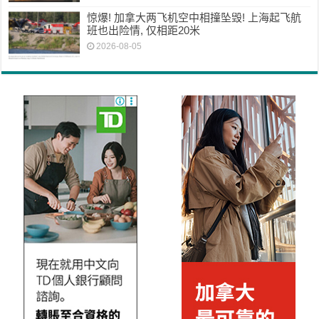
惊爆! 加拿大两飞机空中相撞坠毁! 上海起飞航
班也出险情, 仅相距20米
2026-08-05