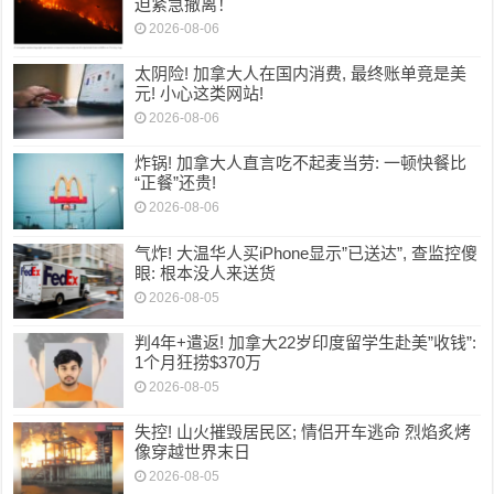
迫紧急撤离！
2026-08-06
太阴险! 加拿大人在国内消费, 最终账单竟是美
元! 小心这类网站!
2026-08-06
炸锅! 加拿大人直言吃不起麦当劳: 一顿快餐比
“正餐”还贵!
2026-08-06
气炸! 大温华人买iPhone显示”已送达”, 查监控傻
眼: 根本没人来送货
2026-08-05
判4年+遣返! 加拿大22岁印度留学生赴美”收钱”:
1个月狂捞$370万
2026-08-05
失控! 山火摧毁居民区; 情侣开车逃命 烈焰炙烤
像穿越世界末日
2026-08-05