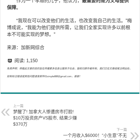
作为一个孝顺的儿子，他认为，
最重要的是为父母提供
保障
。
“我现在可以改变他们的生活，也改变我自己的生活。”梅
博成说，“我能为他们提供所需，让我们全家实现许多以前根
本不可能实现的梦想。”
来源：加新网综合
阅读:
1,150
免责声明：转载此文章的目的旨在传播更多信息以服务于社会，版权归原作者所有，我们已在文章结尾注明出处，
如有标注错误或其他问题请发邮件01simple888@gmail.com，谢谢！
上一篇
梦醒了! 加拿大人惨遭房市打脸!
$10万投资房产VS股市, 结果少赚
$370万
下一篇
一个月收入$6000！“小生意”不无