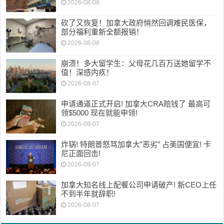
2026-08-08
砍了又恢复！加拿大政府悄然回调难民医保，
部分福利重新全额报销！
2026-08-08
崩溃！多大留学生：父母花几百万送她留学不
值！深感内疚！
2026-08-07
申请通道正式开启! 加拿大CRA赔钱了 最高可
领$5000 现在就能申领!
2026-08-07
炸锅! 特朗普怒骂加拿大”恶劣” 占美国便宜! 卡
尼正面回击!
2026-08-07
加拿大知名线上配餐公司申请破产! 新CEO上任
不到半年就辞职!
2026-08-07