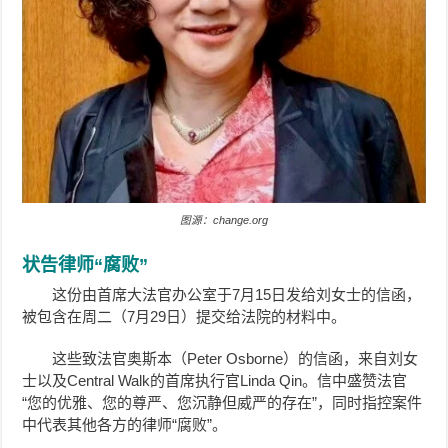
图源：change.org
状告律师“腐败”
这份由首席大法官办公室于7月15日发给刘女士的信函，
被包含在周二（7月29日）提交给法院的材料中。
这些致法官奥斯本（Peter Osborne）的信函，来自刘女
士以及Central Walk的首席执行官Linda Qin。信中盛赞法官
“您的优雅、您的尊严、您沉静但威严的存在”，同时指控案件
中代表其他各方的律师“腐败”。