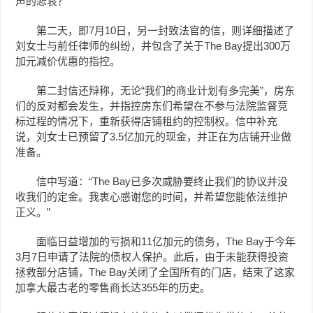
声的悲哀？”
第二天，即7月10日，另一封致法官的信，则详细描述了
刘女士与前任律师的纠纷，并包含了关于The Bay提出300万
加元减价优惠的指控。
第二封信还辩称，无论“我们的商业计划有多完美”，房东
们的反对都会发生，并指控房东们希望在不参与法院监督竞
标过程的情况下，重新获得店铺租约的控制权。信中补充
说，刘女士已预留了3.5亿加元的现金，并正在为店铺开业做
准备。
信中写道：“The Bay已多次威胁要终止我们的协议并没
收我们的定金。我衷心感谢您的时间，并希望您能依法维护
正义。”
面临日益增加的亏损和11亿加元的债务，The Bay于今年
3月7日申请了法院的债权人保护。此后，由于未能获得投资
拯救部分店铺，The Bay关闭了全国所有的门店，结束了这家
加拿大最古老的零售商长达355年的历史。