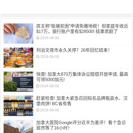
房主称“极端贫困”申请免缴地税！但家庭年收近
$17万，银行账户里有$28500! 结果悲剧了
2026-08-08
列治文夜市永久关停？26年回忆结束！
2026-08-08
快查! 加拿大870万集体诉讼赔偿开放申请, 最高
可领5000加元!
2026-08-08
赶紧检查! 加拿大紧急召回知名品牌瓶装水、汉
堡肉饼! BC省有售
2026-08-08
加拿大医院Google评分近半为差评！看个急诊
居然等了16小时！