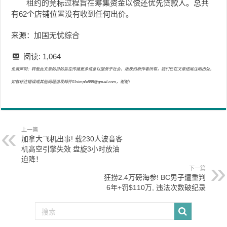
租约的竞标过程旨在筹集资金以偿还优先贷款人。总共
有62个店铺位置没有收到任何出价。
来源：加国无忧综合
阅读:
1,064
免责声明：转载此文章的目的旨在传播更多信息以服务于社会，版权归原作者所有，我们已在文章结尾注明出处，
如有标注错误或其他问题请发邮件01simple888@gmail.com，谢谢！
上一篇
加拿大飞机出事! 载230人波音客
机高空引擎失效 盘旋3小时放油
迫降！
下一篇
狂捞2.4万磅海参! BC男子遭重判
6年+罚$110万, 违法次数破纪录