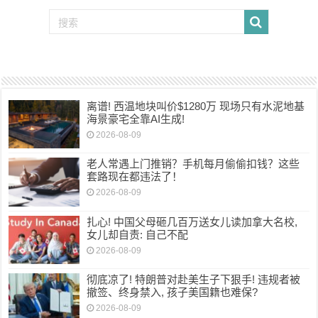
离谱! 西温地块叫价$1280万 现场只有水泥地基
海景豪宅全靠AI生成!
2026-08-09
老人常遇上门推销？手机每月偷偷扣钱？这些
套路现在都违法了！
2026-08-09
扎心! 中国父母砸几百万送女儿读加拿大名校,
女儿却自责: 自己不配
2026-08-09
彻底凉了! 特朗普对赴美生子下狠手! 违规者被
撤签、终身禁入, 孩子美国籍也难保?
2026-08-09