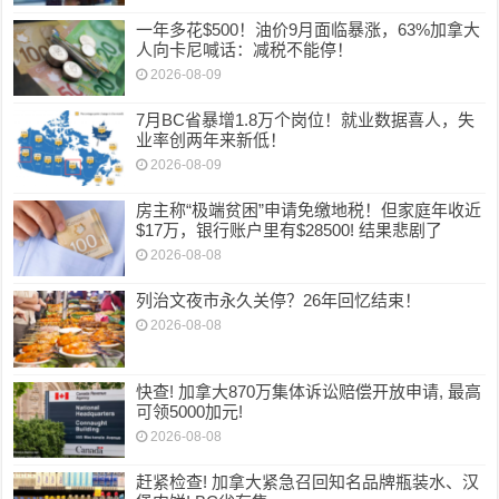
一年多花$500！油价9月面临暴涨，63%加拿大
人向卡尼喊话：减税不能停！
2026-08-09
7月BC省暴增1.8万个岗位！就业数据喜人，失
业率创两年来新低！
2026-08-09
房主称“极端贫困”申请免缴地税！但家庭年收近
$17万，银行账户里有$28500! 结果悲剧了
2026-08-08
列治文夜市永久关停？26年回忆结束！
2026-08-08
快查! 加拿大870万集体诉讼赔偿开放申请, 最高
可领5000加元!
2026-08-08
赶紧检查! 加拿大紧急召回知名品牌瓶装水、汉