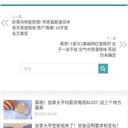
上一篇
好莱坞明星陨落! 传奇喜剧演员命
丧天堂度假地 陈尸海滩! 16岁提
名艾美奖
下一篇
离奇! 1家3口暴毙网红度假村 女
子一丝不挂 空气中弥漫怪味 死因
仍未确定
真相！加拿大平均薪资每周$1337, 这三个地方
最高
2026-08-06
加拿大学签新规来了！资金证明要求有变化！