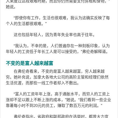
入来度过这段艰难时期，而且你仍然需要支付房租和食物，”
她说。
“即使你有工作，生活也很艰难，我认为这确实反映了每
个人的生活都很艰难。”
这也包括年轻人，因为青年失业率也高于往年。
“我认为，不幸的是，人们普遍存在一种刻板印象，认为
年轻人的工资低于年长工人是可以接受的，”弗伦奇解释道。
不变的是富人越来越富
在弗伦奇看来，不变的是富人越来越富，穷人越来越
穷。她补充说，加拿大各地大公司的高阶主管和经理们依然
生活优渥，而那些一线工作者却入不敷出。
“富人的工资年年上涨，高于通胀水平，而穷人的工资上
涨却不足以跟上不断上涨的成本，”她说。“我们看到一些企业
靠著每小时不到20元的员工，赚取了数百万元的利润。”
弗伦奇指出，省政府和联邦政府在选举时，都曾大力宣