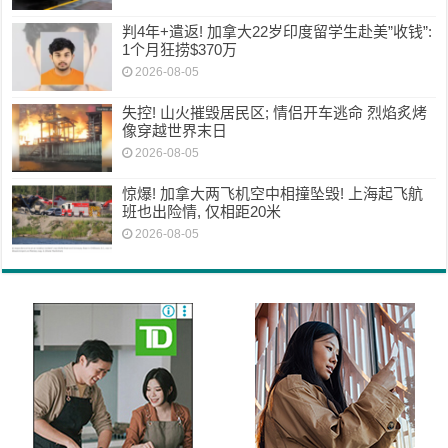
判4年+遣返! 加拿大22岁印度留学生赴美”收钱”:
1个月狂捞$370万
2026-08-05
失控! 山火摧毁居民区; 情侣开车逃命 烈焰炙烤
像穿越世界末日
2026-08-05
惊爆! 加拿大两飞机空中相撞坠毁! 上海起飞航
班也出险情, 仅相距20米
2026-08-05