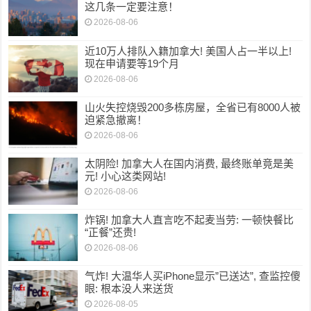
这几条一定要注意！
2026-08-06
近10万人排队入籍加拿大! 美国人占一半以上!
现在申请要等19个月
2026-08-06
山火失控烧毁200多栋房屋，全省已有8000人被
迫紧急撤离！
2026-08-06
太阴险! 加拿大人在国内消费, 最终账单竟是美
元! 小心这类网站!
2026-08-06
炸锅! 加拿大人直言吃不起麦当劳: 一顿快餐比
“正餐”还贵!
2026-08-06
气炸! 大温华人买iPhone显示”已送达”, 查监控傻
眼: 根本没人来送货
2026-08-05