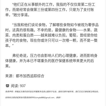
“他们正在从事额外的工作，我指的不仅仅是第二份工
作，而是经常会做第三份或第四份工作，只是为了支付账
单，”她分享道。
“当我和他们谈论食物，了解哪些食物如今被视为奢侈品
时，这真的很有趣。不幸的是，最健康的食物——水果、蔬
菜、肉类和蛋白质——越来越难以负担。葡萄，曾经是你给
孩子吃的食物，现在你或许只可以一次喂一颗，而不是一整
串。”
弗伦奇说，压力也会影响人们的心理健康，进而影响身
体健康，并为本已不堪重负的医疗保健系统带来更大的后
果。
来源：都市加西追踪综合
阅读:
937
免责声明：转载此文章的目的旨在传播更多信息以服务于社会，版权归原作者所有，我们已在文章结尾注明出处，
如有标注错误或其他问题请发邮件01simple888@gmail.com，谢谢！