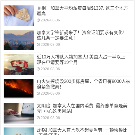
真相！加拿大平均薪资每周$1337, 这三个地方
最高
2026-08-06
加拿大学签新规来了！资金证明要求有变化！
这几条一定要注意！
2026-08-06
近10万人排队入籍加拿大! 美国人占一半以上!
现在申请要等19个月
2026-08-06
山火失控烧毁200多栋房屋，全省已有8000人被
迫紧急撤离！
2026-08-06
太阴险! 加拿大人在国内消费, 最终账单竟是美
元! 小心这类网站!
2026-08-06
炸锅! 加拿大人直言吃不起麦当劳: 一顿快餐比