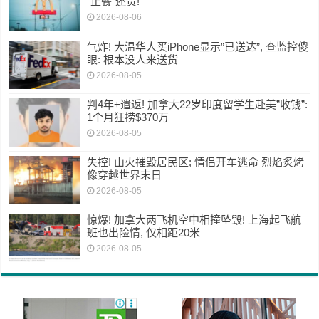
“正餐”还贵!
2026-08-06
气炸! 大温华人买iPhone显示”已送达”, 查监控傻
眼: 根本没人来送货
2026-08-05
判4年+遣返! 加拿大22岁印度留学生赴美”收钱”:
1个月狂捞$370万
2026-08-05
失控! 山火摧毁居民区; 情侣开车逃命 烈焰炙烤
像穿越世界末日
2026-08-05
惊爆! 加拿大两飞机空中相撞坠毁! 上海起飞航
班也出险情, 仅相距20米
2026-08-05