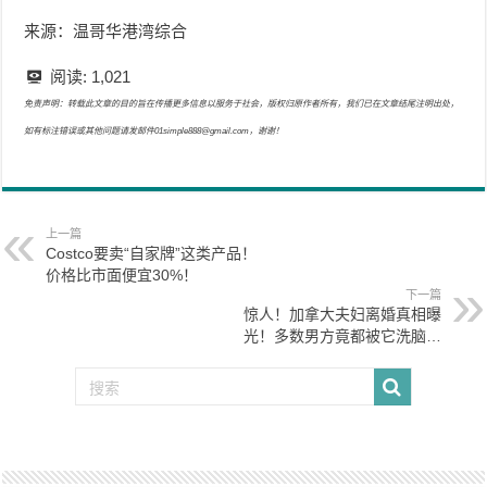
来源：温哥华港湾综合
阅读:
1,021
免责声明：转载此文章的目的旨在传播更多信息以服务于社会，版权归原作者所有，我们已在文章结尾注明出处，
如有标注错误或其他问题请发邮件01simple888@gmail.com，谢谢！
上一篇
Costco要卖“自家牌”这类产品！
价格比市面便宜30%！
下一篇
惊人！加拿大夫妇离婚真相曝
光！多数男方竟都被它洗脑…