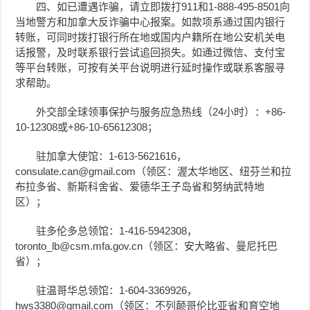
四、如已遭遇诈骗，请立即拨打911和1-888-495-8501向
当地警方和加拿大反诈骗中心报案。如款项系通过国内银行
转账，可同时拨打银行所在地或国内户籍所在地公安机关电
话报警，及时联系银行尝试追回损失。如通过微信、支付宝
等平台转账，可按有关平台说明进行延时操作或联系客服寻
求帮助。
外交部全球领事保护与服务应急热线（24小时）：+86-
10-12308或+86-10-65612308；
驻加拿大使馆：1-613-5621616，
consulate.can@gmail.com（领区：渥太华地区、纽芬兰和拉
布拉多省、新斯科舍省、爱德华王子岛省和努纳武特地
区）；
驻多伦多总领馆：1-416-5942308，
toronto_lb@csm.mfa.gov.cn（领区：安大略省、曼尼托巴
省）；
驻温哥华总领馆：1-604-3369926，
hws3380@gmail.com（领区：不列颠哥伦比亚省和育空地