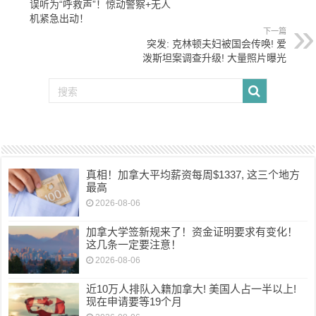
误听为“呼救声”！惊动警察+无人
机紧急出动！
下一篇
突发: 克林顿夫妇被国会传唤! 爱
泼斯坦案调查升级! 大量照片曝光
真相！加拿大平均薪资每周$1337, 这三个地方
最高
2026-08-06
加拿大学签新规来了！资金证明要求有变化！
这几条一定要注意！
2026-08-06
近10万人排队入籍加拿大! 美国人占一半以上!
现在申请要等19个月