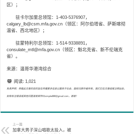
区）；
驻卡尔加里总领馆：1-403-5376907，
calgary_lb@csm.mfa.gov.cn（领区：阿尔伯塔省、萨斯喀彻
温省、西北地区）；
驻蒙特利尔总领馆：1-514-9338891，
consulate_mtl@mfa.gov.cn（领区：魁北克省、新不伦瑞克
省）。
来源：温哥华港湾综合
阅读:
1,021
免责声明：转载此文章的目的旨在传播更多信息以服务于社会，版权归原作者所有，我们已在文章结尾注明出处，
如有标注错误或其他问题请发邮件01simple888@gmail.com，谢谢！
上一篇
加拿大男子深山唱歌太投入，被