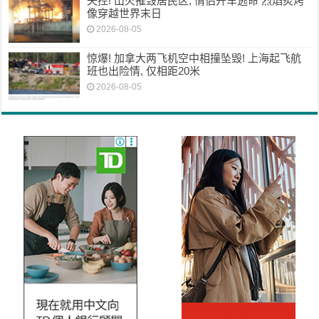
失控! 山火摧毁居民区; 情侣开车逃命 烈焰炙烤
像穿越世界末日
2026-08-05
惊爆! 加拿大两飞机空中相撞坠毁! 上海起飞航
班也出险情, 仅相距20米
2026-08-05