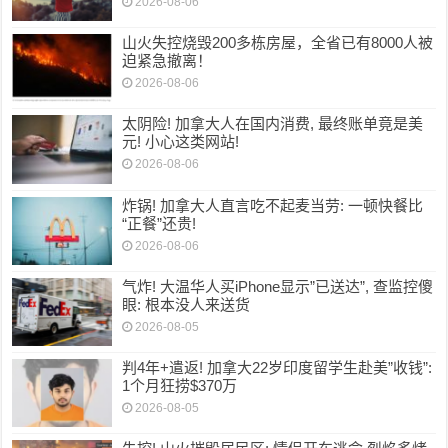
2026-08-06
山火失控烧毁200多栋房屋，全省已有8000人被
迫紧急撤离！
2026-08-06
太阴险! 加拿大人在国内消费, 最终账单竟是美
元! 小心这类网站!
2026-08-06
炸锅! 加拿大人直言吃不起麦当劳: 一顿快餐比
“正餐”还贵!
2026-08-06
气炸! 大温华人买iPhone显示”已送达”, 查监控傻
眼: 根本没人来送货
2026-08-05
判4年+遣返! 加拿大22岁印度留学生赴美”收钱”:
1个月狂捞$370万
2026-08-05