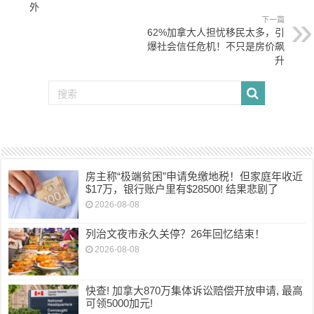
外
下一篇
62%加拿大人担忧移民太多，引
爆社会信任危机！不只是房价飙
升
房主称“极端贫困”申请免缴地税！但家庭年收近
$17万，银行账户里有$28500! 结果悲剧了
2026-08-08
列治文夜市永久关停？26年回忆结束！
2026-08-08
快查! 加拿大870万集体诉讼赔偿开放申请, 最高
可领5000加元!