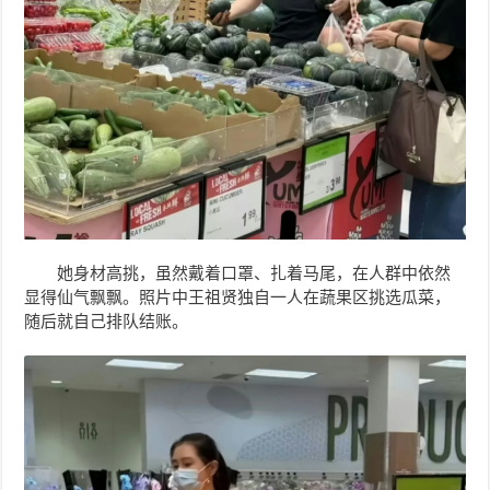
她身材高挑，虽然戴着口罩、扎着马尾，在人群中依然
显得
仙气飘飘。
照片中王祖贤
独自一人
在蔬果区
挑选瓜菜
，
随后就自己排队结账。