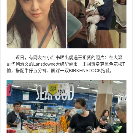
近日，有网友在小红书晒出偶遇王祖贤的照片：在大温
哥华列治文的
Lansdowne
大统华超市，王祖贤身穿黑色宽松T
恤，搭配牛仔五分裤、脚踩一双BIRKENSTOCK拖鞋。