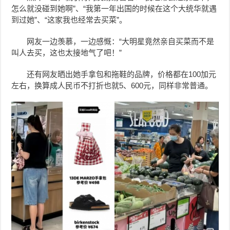
怎么就没碰到她啊”、
“我第一年出国的时候在这个大统华就遇
到过她”、“这家我也经常去买菜”。
网友一边羡慕，一边感慨：“大明星
竟然亲自买菜而不是
叫人去买，
这也太接地气了吧！”
还有网友晒出她手拿包和拖鞋的品牌，价格都在100加元
左右，换算成人民币不打折也就5、600元，同样非常普通。