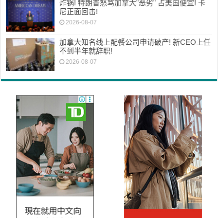
炸锅! 特朗普怒骂加拿大”恶劣” 占美国便宜! 卡
尼正面回击!
2026-08-07
加拿大知名线上配餐公司申请破产! 新CEO上任
不到半年就辞职!
2026-08-07