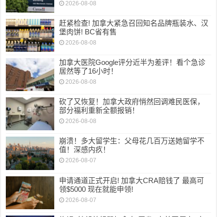
2026-08-08
赶紧检查! 加拿大紧急召回知名品牌瓶装水、汉
堡肉饼! BC省有售
2026-08-08
加拿大医院Google评分近半为差评！看个急诊
居然等了16小时！
2026-08-08
砍了又恢复！加拿大政府悄然回调难民医保，
部分福利重新全额报销！
2026-08-08
崩溃！多大留学生：父母花几百万送她留学不
值！深感内疚！
2026-08-07
申请通道正式开启! 加拿大CRA赔钱了 最高可
领$5000 现在就能申领!
2026-08-07