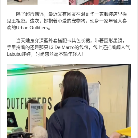
除了超市偶遇，最近又有网友在温哥华一家服装店里撞
见王祖贤。
这次，她抱着心爱
的宠物狗，现身一家年轻人喜
欢的Urban Outfitters。
当天她身穿深蓝外套搭配卡其色长裙，
带著圆形墨镜，
手里拎着的还是那只13 De Marzo的包包，包上还挂着超人气
Labubu娃娃，时尚感丝毫不输年轻人！