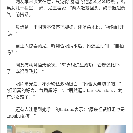
网友本来没太在意，只觉得“身边的她怎么这么眼熟”，结
果女儿一提醒：“妈，是王祖贤！”两人赶紧回头，终于鼓起勇
气上前搭话。
没想到，王祖贤不仅停下脚步，还温柔地说：“祝你们开
心。”
更让人惊喜的是，听到合照请求后，她还主动问：“自拍
吗？”
网友感动到语无伦次：“50岁时追星成功，合影还比耶
了，幸福到飞起！”
照片曝光后，不少粉丝激动留言：“她也太亲切了吧！”、
“姐姐真的好高、气质超好！”、“居然逛Urban Outfitters，太
有少女感了！”
还有人注意到她手上的Labubu表示：“原来祖贤姐姐也是
Labubu女孩。”