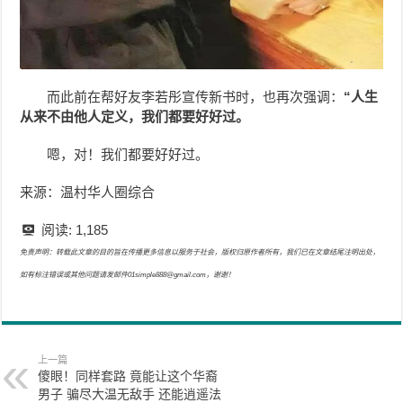
而此前在帮好友李若彤宣传新书时，也再次强调：
“人生
从来不由他人定义，我们都要好好过。
嗯，对！我们都要好好过。
来源：温村华人圈综合
阅读:
1,185
免责声明：转载此文章的目的旨在传播更多信息以服务于社会，版权归原作者所有，我们已在文章结尾注明出处，
如有标注错误或其他问题请发邮件01simple888@gmail.com，谢谢！
上一篇
傻眼！同样套路 竟能让这个华裔
男子 骗尽大温无敌手 还能逍遥法