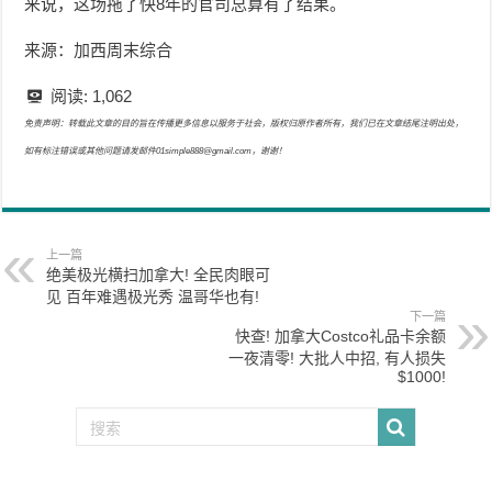
来说，这场拖了快8年的官司总算有了结果。
来源：加西周末综合
阅读:
1,062
免责声明：转载此文章的目的旨在传播更多信息以服务于社会，版权归原作者所有，我们已在文章结尾注明出处，
如有标注错误或其他问题请发邮件01simple888@gmail.com，谢谢！
上一篇
绝美极光横扫加拿大! 全民肉眼可
见 百年难遇极光秀 温哥华也有!
下一篇
快查! 加拿大Costco礼品卡余额
一夜清零! 大批人中招, 有人损失
$1000!