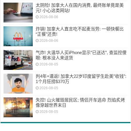
太阴险! 加拿大人在国内消费, 最终账单竟是美
元! 小心这类网站!
2026-08-06
炸锅! 加拿大人直言吃不起麦当劳: 一顿快餐比
“正餐”还贵!
2026-08-06
气炸! 大温华人买iPhone显示”已送达”, 查监控傻
眼: 根本没人来送货
2026-08-05
判4年+遣返! 加拿大22岁印度留学生赴美”收钱”:
1个月狂捞$370万
2026-08-05
失控! 山火摧毁居民区; 情侣开车逃命 烈焰炙烤
像穿越世界末日
2026-08-05