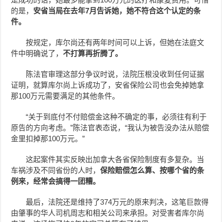
的是，
安省当局在去年
7
月告诉她，她不符合这个认定的条
件。
按规定，库尔尚还有两年时间可以上诉，但她在法庭文
件中明确说了，
不打算再折腾了。
陈法官审理这部分争议时说，法院压根没收到任何证据
证明，就算库尔尚上诉成功了，安省保险公司也会免掉她拿
那100万元需要满足的其他条件。
“关于到底付不付赔偿金这种不确定的事，必须往有利于
原告的方向考虑。”陈法官表态说，“我认为被告没办法从赔偿
金里扣掉那100万元。”
这起案件其实反映出加拿大各省保险制度有多复杂。当
车祸涉及不同省份的人时，
保险赔偿怎么算、按哪个省的条
例来，经常会搞得一团糟。
最后，法院还是维持了374万元的原来判决，这笔巨款得
由肇事的华人司机周志和相关公司来承担。对受害者库尔尚