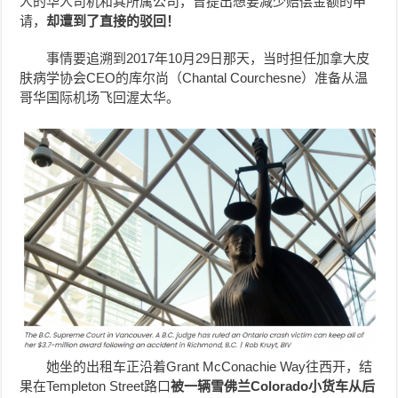
人的华人司机和其所属公司，曾提出想要减少赔偿金额的申
请，
却遭到了直接的驳回！
事情要追溯到2017年10月29日那天，当时担任加拿大皮
肤病学协会CEO的库尔尚（Chantal Courchesne）准备从温
哥华国际机场飞回渥太华。
她坐的出租车正沿着Grant McConachie Way往西开，结
果在Templeton Street路口
被一辆雪佛兰
Colorado
小货车从后