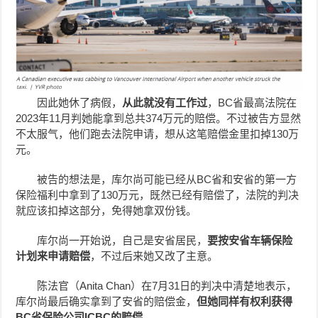
因此她休了病假，
从此就没有工作过
，BC省最高法院在
2023年11月判她能拿到总共374万元的赔偿。不过被告方显然
不太服气，他们跑去法院申请，想从这笔赔偿金里扣掉130万
元。
被告的想法是，库尔尚可能已经从BC省和安省的第一方
保险福利中拿到了130万元，既然已经有赔偿了，法院的判决
就应该扣掉这部分，免得她拿双份钱。
库尔尚一开始说，自己是安省居民，
要按安省车辆保险
计划来申请赔偿
，不过后来她又改了主意。
陈法官（Anita Chan）在7月31日的判决中清楚地表示，
库尔尚最后确实拿到了安省的赔偿金，
但她同样有权利获得
BC
省保险公司
ICBC
的赔偿
。