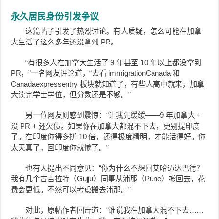
永久居民身份引发争议
这篇帖子引发了热烈讨论。有人质疑，怎么可能在加拿
大生活了这么多年还没拿到 PR。
“有很多人在加拿大生活了 9 年甚至 10 年以上都没拿到
PR，”一名网友评论道，“去看 immigrationCanada 和
Canadaexpressentry 板块就知道了，有些人高中就来，加拿
大读完学士学位，但分数还是不够。”
另一位网友则感到震惊：“让我先缓缓——9 年加拿大 +
没 PR + 还欠债。如果你在加拿大都混不下去，更别提印度
了。在印度你得多拼 10 倍，还得极度精明，才能活得好。你
太天真了，回印度你就惨了。”
也有人提出不同意见：“你为什么不想回艾哈迈达巴德？
我有几个古吉拉特（Gujju）同事从浦那（Pune）搬回去，花
费会更低。不然可以考虑搬去浦那。”
对此，原帖作者回击道：“谁说我在加拿大混不下去……