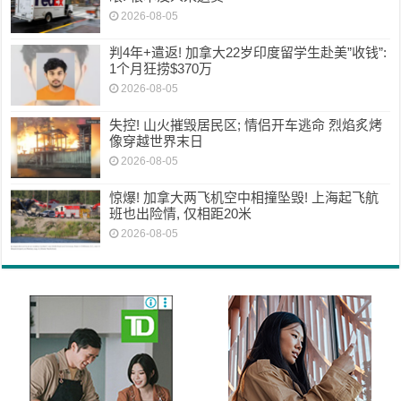
2026-08-05
判4年+遣返! 加拿大22岁印度留学生赴美”收钱”:
1个月狂捞$370万
2026-08-05
失控! 山火摧毁居民区; 情侣开车逃命 烈焰炙烤
像穿越世界末日
2026-08-05
惊爆! 加拿大两飞机空中相撞坠毁! 上海起飞航
班也出险情, 仅相距20米
2026-08-05