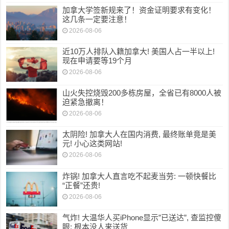
加拿大学签新规来了！资金证明要求有变化！
这几条一定要注意！
2026-08-06
近10万人排队入籍加拿大! 美国人占一半以上!
现在申请要等19个月
2026-08-06
山火失控烧毁200多栋房屋，全省已有8000人被
迫紧急撤离！
2026-08-06
太阴险! 加拿大人在国内消费, 最终账单竟是美
元! 小心这类网站!
2026-08-06
炸锅! 加拿大人直言吃不起麦当劳: 一顿快餐比
“正餐”还贵!
2026-08-06
气炸! 大温华人买iPhone显示”已送达”, 查监控傻
眼: 根本没人来送货