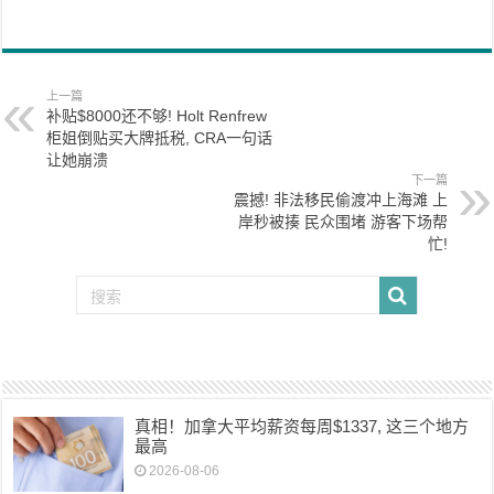
上一篇
补贴$8000还不够! Holt Renfrew
柜姐倒贴买大牌抵税, CRA一句话
让她崩溃
下一篇
震撼! 非法移民偷渡冲上海滩 上
岸秒被揍 民众围堵 游客下场帮
忙!
真相！加拿大平均薪资每周$1337, 这三个地方
最高
2026-08-06