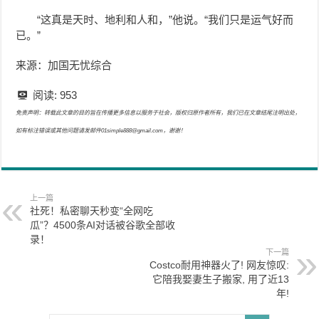
“这真是天时、地利和人和，”他说。“我们只是运气好而
已。”
来源：加国无忧综合
阅读:
953
免责声明：转载此文章的目的旨在传播更多信息以服务于社会，版权归原作者所有，我们已在文章结尾注明出处，
如有标注错误或其他问题请发邮件01simple888@gmail.com，谢谢！
上一篇
社死！私密聊天秒变“全网吃
瓜”？4500条AI对话被谷歌全部收
录！
下一篇
Costco耐用神器火了! 网友惊叹:
它陪我娶妻生子搬家, 用了近13
年!