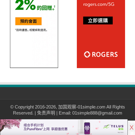
© Copyright 2016-2026, 加国观察-01simple.com All Rights
Reserved. |
免责声明
| Email: 01simple888@gmail.com
X