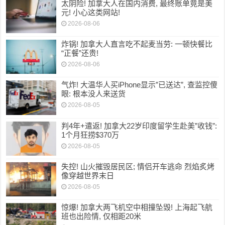
太阴险! 加拿大人在国内消费, 最终账单竟是美
元! 小心这类网站!
2026-08-06
炸锅! 加拿大人直言吃不起麦当劳: 一顿快餐比
“正餐”还贵!
2026-08-06
气炸! 大温华人买iPhone显示”已送达”, 查监控傻
眼: 根本没人来送货
2026-08-05
判4年+遣返! 加拿大22岁印度留学生赴美”收钱”:
1个月狂捞$370万
2026-08-05
失控! 山火摧毁居民区; 情侣开车逃命 烈焰炙烤
像穿越世界末日
2026-08-05
惊爆! 加拿大两飞机空中相撞坠毁! 上海起飞航
班也出险情, 仅相距20米