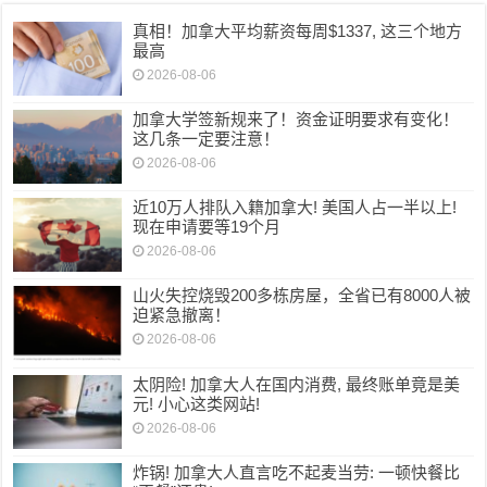
真相！加拿大平均薪资每周$1337, 这三个地方
最高
2026-08-06
加拿大学签新规来了！资金证明要求有变化！
这几条一定要注意！
2026-08-06
近10万人排队入籍加拿大! 美国人占一半以上!
现在申请要等19个月
2026-08-06
山火失控烧毁200多栋房屋，全省已有8000人被
迫紧急撤离！
2026-08-06
太阴险! 加拿大人在国内消费, 最终账单竟是美
元! 小心这类网站!
2026-08-06
炸锅! 加拿大人直言吃不起麦当劳: 一顿快餐比