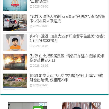
“正餐”还贵!
2026-08-06
气炸! 大温华人买iPhone显示”已送达”, 查监控傻
眼: 根本没人来送货
2026-08-05
判4年+遣返! 加拿大22岁印度留学生赴美”收钱”:
1个月狂捞$370万
2026-08-05
失控! 山火摧毁居民区; 情侣开车逃命 烈焰炙烤
像穿越世界末日
2026-08-05
惊爆! 加拿大两飞机空中相撞坠毁! 上海起飞航
班也出险情, 仅相距20米
2026-08-05