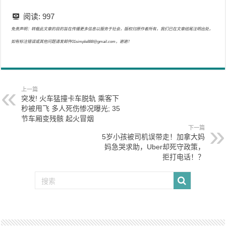
阅读:
997
免责声明：转载此文章的目的旨在传播更多信息以服务于社会，版权归原作者所有，我们已在文章结尾注明出处，
如有标注错误或其他问题请发邮件01simple888@gmail.com，谢谢！
上一篇
突发! 火车猛撞卡车脱轨 乘客下
秒被甩飞 多人死伤惨况曝光; 35
节车厢变残骸 起火冒烟
下一篇
5岁小孩被司机误带走！加拿大妈
妈急哭求助，Uber却死守政策，
拒打电话！？