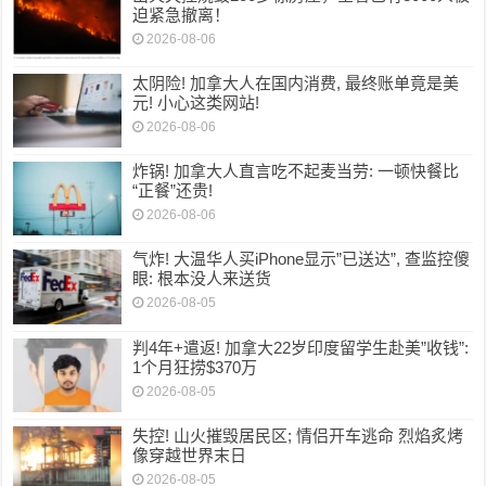
迫紧急撤离！
2026-08-06
太阴险! 加拿大人在国内消费, 最终账单竟是美
元! 小心这类网站!
2026-08-06
炸锅! 加拿大人直言吃不起麦当劳: 一顿快餐比
“正餐”还贵!
2026-08-06
气炸! 大温华人买iPhone显示”已送达”, 查监控傻
眼: 根本没人来送货
2026-08-05
判4年+遣返! 加拿大22岁印度留学生赴美”收钱”:
1个月狂捞$370万
2026-08-05
失控! 山火摧毁居民区; 情侣开车逃命 烈焰炙烤
像穿越世界末日
2026-08-05