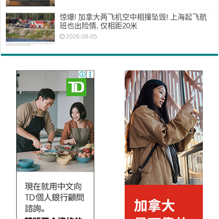
惊爆! 加拿大两飞机空中相撞坠毁! 上海起飞航
班也出险情, 仅相距20米
2026-08-05