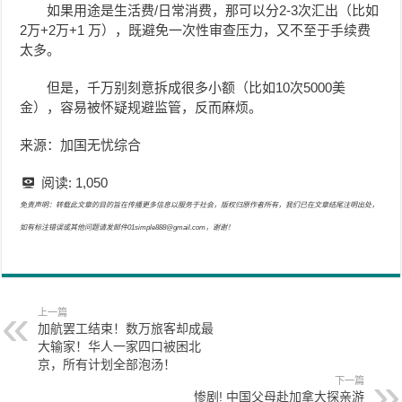
如果用途是生活费/日常消费，那可以分2-3次汇出（比如
2万+2万+1 万），既避免一次性审查压力，又不至于手续费
太多。
但是，千万别刻意拆成很多小额（比如10次5000美
金），容易被怀疑规避监管，反而麻烦。
来源：加国无忧综合
阅读:
1,050
免责声明：转载此文章的目的旨在传播更多信息以服务于社会，版权归原作者所有，我们已在文章结尾注明出处，
如有标注错误或其他问题请发邮件01simple888@gmail.com，谢谢！
上一篇
加航罢工结束！数万旅客却成最
大输家！华人一家四口被困北
京，所有计划全部泡汤！
下一篇
惨剧! 中国父母赴加拿大探亲游