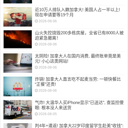
近10万人排队入籍加拿大! 美国人占一半以上!
现在申请要等19个月
2026-08-06
山火失控烧毁200多栋房屋，全省已有8000人被
迫紧急撤离！
2026-08-06
太阴险! 加拿大人在国内消费, 最终账单竟是美
元! 小心这类网站!
2026-08-06
炸锅! 加拿大人直言吃不起麦当劳: 一顿快餐比
“正餐”还贵!
2026-08-06
气炸! 大温华人买iPhone显示”已送达”, 查监控傻
眼: 根本没人来送货
2026-08-05
判4年+遣返! 加拿大22岁印度留学生赴美”收钱”: