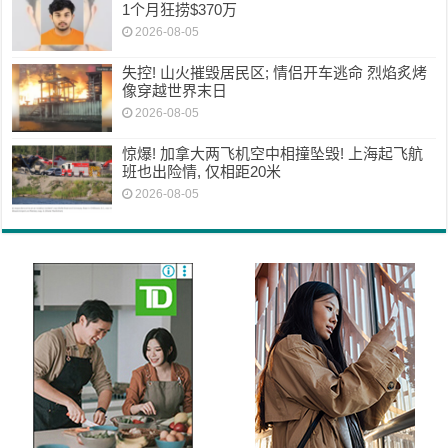
1个月狂捞$370万
2026-08-05
失控! 山火摧毁居民区; 情侣开车逃命 烈焰炙烤
像穿越世界末日
2026-08-05
惊爆! 加拿大两飞机空中相撞坠毁! 上海起飞航
班也出险情, 仅相距20米
2026-08-05