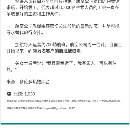
空乘人员在周六早些时候拒绝了航空公司提出的仲裁请
求后，开始罢工。代表超过10,000名空乘人员的工会一直在
争取更好的工资和工作条件。
航空公司敦促乘客密切关注加航的最新动态，并尽可能
寻求替代旅行安排。
加航每天运营约700趟航班。航空公司周一估计，自罢工
开始以来，约
50万名客户的航班被取消
。
关女士最后说：“我算很幸运了，我有家人，可以有住
处。”
来源：多伦多热推综合
阅读:
1,033
免责声明：转载此文章的目的旨在传播更多信息以服务于社会，版权归原作者所有，我们已在文章结尾注明出处，
如有标注错误或其他问题请发邮件01simple888@gmail.com，谢谢！