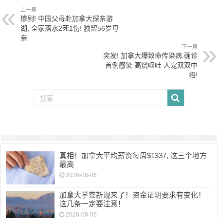
上一篇
惨剧! 中国父母赴加拿大探亲游
湖, 全家落水2死1伤! 独留56岁母
亲
下一篇
突发! 加拿大爆致命传染病 确诊
首例感染 高烧呕吐 人宠双双中
招!
真相！加拿大平均薪资每周$1337, 这三个地方
最高
2026-08-06
加拿大学签新规来了！资金证明要求有变化！
这几条一定要注意！
2026-08-06