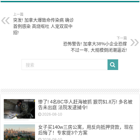
上一篇
突发! 加拿大爆致命传染病 确诊
首例感染 高烧呕吐 人宠双双中
招!
下一篇
恐怖警告! 加拿大38%小企业恐撑
不过一年, 大规模倒闭潮逼近!
惨了! 4名BC华人赶海被抓 狠罚$1.8万! 多名被
告未出庭 法院发逮捕令!
2026-08-10
女子买140w三房公寓，用反向抵押贷款，现在
后悔了！专家提3个方案
2026-08-10