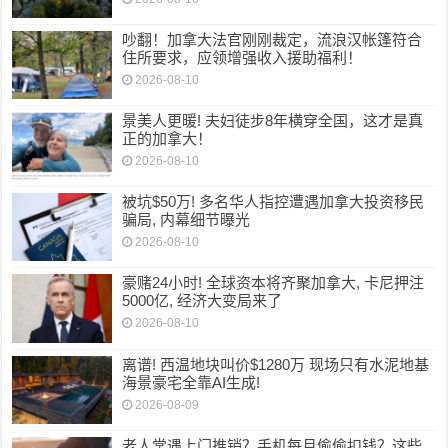
吵翻！加拿大法官刚刚裁定，流浪汉帐篷符合
住所要求，应领增强收入援助福利！
2026-08-10
景美人更暖! 夫妇徒步8年横穿全国，这才是真
正的加拿大！
2026-08-10
被坑$50万! 多名华人指控遭遇加拿大投资移民
骗局, 内幕细节曝光
2026-08-10
豪赌24小时! 全球资本将齐聚加拿大, 卡尼押注
5000亿, 经济大变局来了
2026-08-10
离谱! 西温地块叫价$1280万 现场只有水泥地基
海景豪宅全靠AI生成!
2026-08-09
老人常遇上门推销？手机每月偷偷扣钱？这些