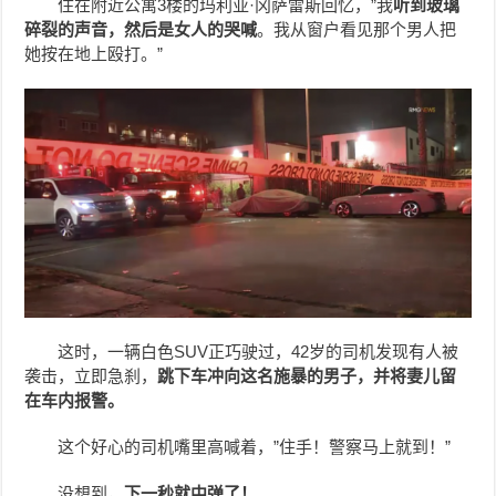
住在附近公寓3楼的玛利亚·冈萨雷斯回忆，”我
听到玻璃
碎裂的声音，然后是女人的哭喊
。我从窗户看见那个男人把
她按在地上殴打。”
这时，一辆白色SUV正巧驶过，42岁的司机发现有人被
袭击，立即急刹，
跳下车冲向这名施暴的男子，并将妻儿留
在车内报警。
这个好心的司机嘴里高喊着，”住手！警察马上就到！”
没想到，
下一秒就中弹了！