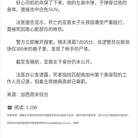
好心司机的命保了下来，他的左肩中弹，子弹穿过他的
身体，直接击中白色SUV。
法医报告显示，死亡的亚裔女子头颈部遭受严重殴打，
直接死因是心脏部位的枪伤。
警方立即展开搜索，隔天清晨7点05分，巡逻警员在距现
场仅300米的巷子里，发现了枪手的尸体。
截至发稿前，亚裔女子身份仍未公开。
法医办公室透露，死者指纹匹配南加州某个美容院的工
作人员记录，但雇主称她两周前已离职。
来源：加西周末综合
阅读:
1,106
免责声明：转载此文章的目的旨在传播更多信息以服务于社会，版权归原作者所有，我们已在文章结尾注明出处，
如有标注错误或其他问题请发邮件01simple888@gmail.com，谢谢！