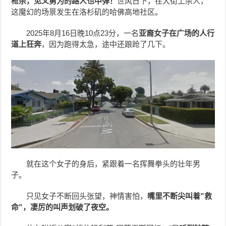
枪杀，见义勇为的路人也中弹！
世风日下，在大街上杀人，
这魔幻的场景发生在洛杉矶的哈佛高地社区。
2025年8月16日晚10点23分，一名
亚裔女子在广场的人行
道上狂奔
，因为跑得太急，途中还踉跄了几下。
就在这个女子的身后，紧跟着一名挥舞拳头的壮年男
子。
只见女子不断回头张望，神情害怕，
嘴里不断尖叫着”救
命”，凄厉的叫声划破了夜空。