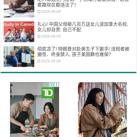
套路现在都违法了！
2026-08-09
扎心! 中国父母砸几百万送女儿读加拿大名校,
女儿却自责: 自己不配
2026-08-09
彻底凉了! 特朗普对赴美生子下狠手! 违规者被
撤签、终身禁入, 孩子美国籍也难保?
2026-08-09