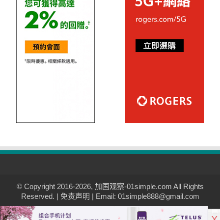
© Copyright 2016-2026, 加国观察-01simple.com All Rights
Reserved. |
免责声明
| Email: 01simple888@gmail.com
X