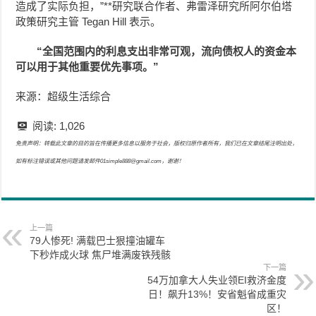
造成了实际负担，”**研究联合作者、弗雷泽研究所阿尔伯塔
政策研究主管 Tegan Hill 表示。
“全国范围内的利息支出非常可观，流向债权人的资金本
可以用于其他重要优先事项。”
来源：超级生活综合
阅读:
1,026
免责声明：转载此文章的目的旨在传播更多信息以服务于社会，版权归原作者所有，我们已在文章结尾注明出处，
如有标注错误或其他问题请发邮件01simple888@gmail.com，谢谢！
上一篇
79人惨死! 满载巴士狠撞油罐车
下秒炸成火球 焦尸堆满废铁残骸
下一篇
54万加拿大人失业领EI救济金度
日！飙升13%！安省魁省成重灾
区！