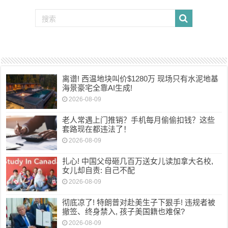
离谱! 西温地块叫价$1280万 现场只有水泥地基
海景豪宅全靠AI生成!
2026-08-09
老人常遇上门推销？手机每月偷偷扣钱？这些
套路现在都违法了！
2026-08-09
扎心! 中国父母砸几百万送女儿读加拿大名校,
女儿却自责: 自己不配
2026-08-09
彻底凉了! 特朗普对赴美生子下狠手! 违规者被
撤签、终身禁入, 孩子美国籍也难保?
2026-08-09