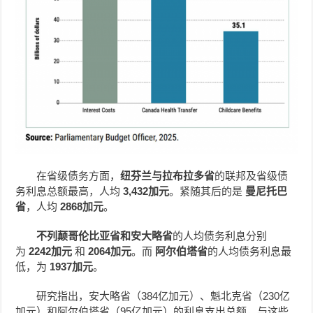
在省级债务方面，
纽芬兰与拉布拉多省
的联邦及省级债
务利息总额最高，人均
3,432加元
。紧随其后的是
曼尼托巴
省
，人均
2868加元
。
不列颠哥伦比亚省和安大略省
的人均债务利息分别
为
2242加元
和
2064加元
。而
阿尔伯塔省
的人均债务利息最
低，为
1937加元
。
研究指出，安大略省（384亿加元）、魁北克省（230亿
加元）和阿尔伯塔省（95亿加元）的利息支出总额，与这些