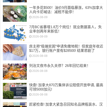
一年多花$500！油价9月面临暴涨，63%加拿大
人向卡尼喊话：减税不能停！
2026-08-09
7月BC省暴增1.8万个岗位！就业数据喜人，失
业率创两年来新低！
2026-08-09
房主称“极端贫困”申请免缴地税！但家庭年收近
$17万，银行账户里有$28500! 结果悲剧了
2026-08-08
列治文夜市永久关停？26年回忆结束！
2026-08-08
快查! 加拿大870万集体诉讼赔偿开放申请, 最高
可领5000加元!
2026-08-08
赶紧检查! 加拿大紧急召回知名品牌瓶装水、汉