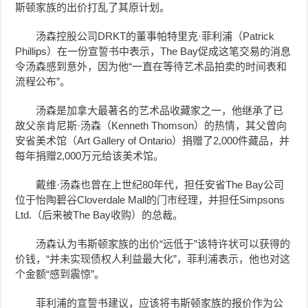
斯顿家族的出价打乱了其原计划。
汤森控股公司DRKT的董事帕特里克·菲利浦（Patrick
Phillips）在一份宣誓书中表示，The Bay促成这笔交易的消息
令汤森感到意外，因为他“一直在等待艺术品拍卖的时间表和
流程公布”。
汤森是加拿大最著名的艺术品收藏家之一，他继承了已
故父亲肯尼斯·汤森（Kenneth Thomson）的热情，其父曾向
安省美术馆（Art Gallery of Ontario）捐赠了2,000件藏品，并
每年捐赠2,000万元给该美术馆。
戴维·汤森也曾在上世纪80年代，担任安省The Bay公司
位于怡陶碧谷Cloverdale Mall的门市经理，并担任Simpsons
Ltd.（后来被The Bay收购）的总裁。
汤森认为韦斯顿家族的出价“远低于”该特许状可以获得的
价钱，“并未实现债权人利益最大化”，菲利浦表示，他也对这
个金额“感到震惊”。
菲利浦的宣誓书建议，应该将韦斯顿家族的报价作为公