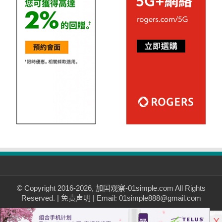
© Copyright 2016-2026, 加国观察-01simple.com All Rights
Reserved. |
免责声明
| Email: 01simple888@gmail.com
X