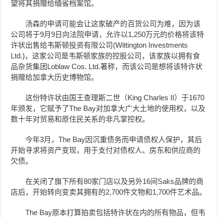
望将其捐赠给缅省档案馆。
汤森的申请可能会让这家破产的百货公司为难，因为该
公司将于9月9日向法院申请，允许以1,250万元的价格将该特
许状出售给韦斯顿投资有限公司(Wittington Investments
Ltd.)，这家公司是韦斯顿家族的控股公司，该家族以拥有食
品杂货集团Loblaw Cos. Ltd.著称，而该公司是想将该特许状
捐赠给加拿大历史博物馆。
这份特许状由国王查理斯二世（King Charles II）于1670
年颁发，它赋予了The Bay对加拿大广大土地的使用权，以及
数十年对贸易和原住民关系的非凡掌控权。
今年3月，The Bay因沉重债务而申请债权人保护，其后
开始寻求将资产变现，用于支付对债权人、房东和供应商的
欠债。
在关闭了旗下所有80家门店以及另外16间Saks品牌的商
店后，开始转向变卖其拥有的2,700件文物和1,700件艺术品。
The Bay原本打算拍卖包括特许状在内的所有物品，但韦