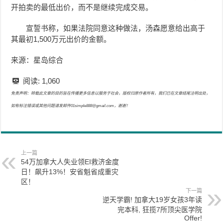
开拍卖的最低出价，而不是继续完成交易。
宣誓书称，如果法院同意这种做法，汤森愿意给出高于
其最初1,500万元出价的金额。
来源：星岛综合
阅读:
1,060
免责声明：转载此文章的目的旨在传播更多信息以服务于社会，版权归原作者所有，我们已在文章结尾注明出处，
如有标注错误或其他问题请发邮件01simple888@gmail.com，谢谢！
上一篇
54万加拿大人失业领EI救济金度
日！飙升13%！安省魁省成重灾
区！
下一篇
逆天学霸! 加拿大19岁女孩3年读
完本科, 狂揽7所顶尖医学院
Offer!