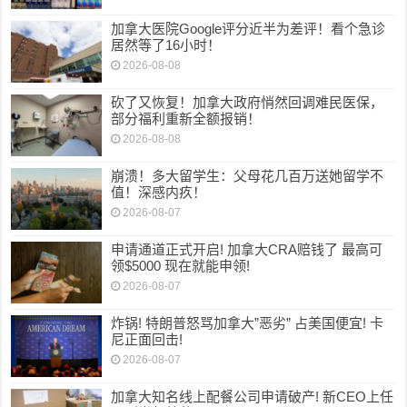
加拿大医院Google评分近半为差评！看个急诊
居然等了16小时！
2026-08-08
砍了又恢复！加拿大政府悄然回调难民医保，
部分福利重新全额报销！
2026-08-08
崩溃！多大留学生：父母花几百万送她留学不
值！深感内疚！
2026-08-07
申请通道正式开启! 加拿大CRA赔钱了 最高可
领$5000 现在就能申领!
2026-08-07
炸锅! 特朗普怒骂加拿大”恶劣” 占美国便宜! 卡
尼正面回击!
2026-08-07
加拿大知名线上配餐公司申请破产! 新CEO上任