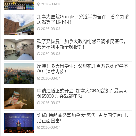
2026-08-08
加拿大医院Google评分近半为差评！看个急诊
居然等了16小时！
2026-08-08
砍了又恢复！加拿大政府悄然回调难民医保，
部分福利重新全额报销！
2026-08-08
崩溃！多大留学生：父母花几百万送她留学不
值！深感内疚！
2026-08-07
申请通道正式开启! 加拿大CRA赔钱了 最高可
领$5000 现在就能申领!
2026-08-07
炸锅! 特朗普怒骂加拿大”恶劣” 占美国便宜! 卡
尼正面回击!
2026-08-07