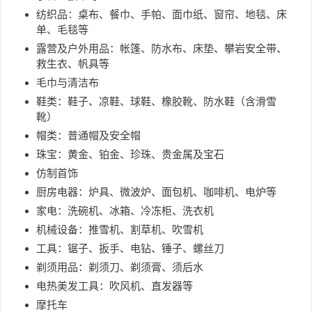
纺织品：桌布、餐巾、手帕、面巾纸、窗帘、地毯、床
单、毛毯等
露营及户外用品：帐篷、防水布、床垫、攀岩安全带、
救生衣、帆具等
毛巾与清洁布
鞋类：鞋子、凉鞋、球鞋、橡胶靴、防水鞋（含滑雪
靴）
帽类：普通帽及安全帽
珠宝：黄金、铂金、珍珠、贵金属及宝石
仿制首饰
厨房电器：炉具、微波炉、面包机、咖啡机、电炉等
家电：洗碗机、冰箱、冷冻柜、洗衣机
机械设备：推雪机、割草机、吹雪机
工具：锯子、扳手、电钻、锤子、螺丝刀
剃须用品：剃须刀、剃须膏、须后水
电热美发工具：吹风机、直发器等
摩托车