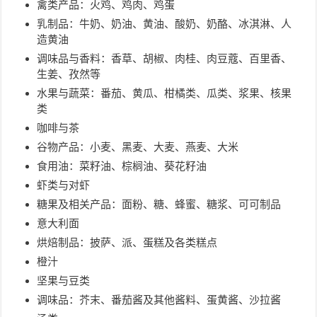
禽类产品：火鸡、鸡肉、鸡蛋
乳制品：牛奶、奶油、黄油、酸奶、奶酪、冰淇淋、人
造黄油
调味品与香料：香草、胡椒、肉桂、肉豆蔻、百里香、
生姜、孜然等
水果与蔬菜：番茄、黄瓜、柑橘类、瓜类、浆果、核果
类
咖啡与茶
谷物产品：小麦、黑麦、大麦、燕麦、大米
食用油：菜籽油、棕榈油、葵花籽油
虾类与对虾
糖果及相关产品：面粉、糖、蜂蜜、糖浆、可可制品
意大利面
烘焙制品：披萨、派、蛋糕及各类糕点
橙汁
坚果与豆类
调味品：芥末、番茄酱及其他酱料、蛋黄酱、沙拉酱