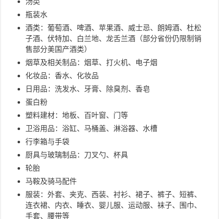
汤类
瓶装水
酒类：葡萄酒、啤酒、苹果酒、威士忌、朗姆酒、杜松
子酒、伏特加、白兰地、龙舌兰酒（部分省份仍限制销
售部分美国产酒类）
烟草及相关制品：烟草、打火机、电子烟
化妆品：香水、化妆品
日用品：洗发水、牙膏、除臭剂、香皂
蛋白粉
塑料建材：地板、百叶窗、门等
卫浴用品：浴缸、马桶盖、淋浴器、水槽
行李箱与手袋
厨具与玻璃制品：刀叉勺、杯具
轮胎
马鞍及骑马配件
服装：外套、夹克、西装、衬衫、裙子、裤子、短裤、
连衣裙、内衣、睡衣、婴儿服、运动服、袜子、围巾、
手套、腰带等