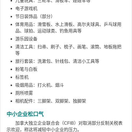
儿童玩具：三轮车、滑板车、娃娃车等
电子游戏机
节日装饰品（部分）
体育用品：滑雪板、水上滑板、高尔夫球具、乒乓球用
品、球拍、运动球类、钓鱼用具等
游乐园设备
清洁工具：扫帚、刷子、梳子、画笔、滚筒、地板拖把
等
旅行套装：洗漱包、针线包、清洁小工具等
粉笔与白板
标签机
吸烟用品：打火机、烟斗
厕所喷雾
相机配件：三脚架、双脚架、独脚架
中小企业松口气
加拿大独立企业联合会（CFIB）对取消部分反制关税表
示欢迎，称这将减轻中小企业的压力。