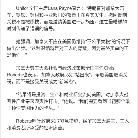
Unifor 全国主席Lana Payne直言：“特朗普对加拿大汽
车、钢铁、铝材和林业部门的攻击正在真实发生。撤回反制
关税不是橄榄枝，而是邀请美国进一步施压。这在最糟糕的
时刻传递了错误的信号。”
她强调，加拿大不应在美国仍维持“不公平关税”的情况下
做出让步。“这种退缩就是对工人的背叛，因为最终买单的正
是他们。”
加拿大劳工大会社会与经济政策部全国主任Chris
Roberts也表示，加拿大政府必须“站出来”，争取美国取消关
税，而不是接受关税成为“新常态”。
“结果将是投资、生产和就业都会流向美国，对加拿大战
略性产业带来毁灭性打击。”他说。“我们需要看到当初那个敢
于顶住美国压力的卡尼。”
Roberts
呼吁政府采取紧急措施，缓解加拿大雇主、工人
和消费者所承受的经济痛苦。