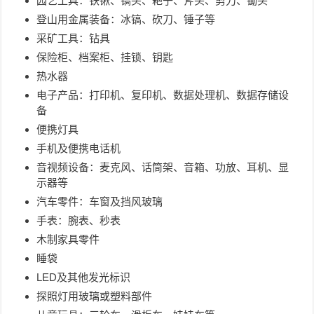
园艺工具：铁锹、镐头、耙子、斧头、剪刀、锄头
登山用金属装备：冰镐、砍刀、锤子等
采矿工具：钻具
保险柜、档案柜、挂锁、钥匙
热水器
电子产品：打印机、复印机、数据处理机、数据存储设
备
便携灯具
手机及便携电话机
音视频设备：麦克风、话筒架、音箱、功放、耳机、显
示器等
汽车零件：车窗及挡风玻璃
手表：腕表、秒表
木制家具零件
睡袋
LED及其他发光标识
探照灯用玻璃或塑料部件