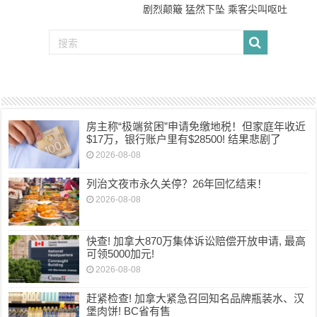
剧烈颠簸 猛然下坠 乘客尖叫呕吐
房主称“极端贫困”申请免缴地税！但家庭年收近
$17万，银行账户里有$28500! 结果悲剧了
2026-08-08
列治文夜市永久关停？26年回忆结束！
2026-08-08
快查! 加拿大870万集体诉讼赔偿开放申请, 最高
可领5000加元!
2026-08-08
赶紧检查! 加拿大紧急召回知名品牌瓶装水、汉
堡肉饼! BC省有售