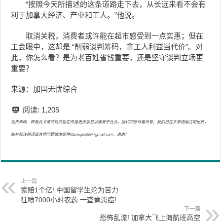
“按照今天所描述的这条道路走下去，从长远来看不会有
利于加拿大经济、产业和工人。”他说。
取消关税，消费者或许能在超市感受到一点实惠；但在
工会眼中，这却是 “削弱谈判筹码，拿工人利益当代价”。对
此，你怎么看？是为老百姓省钱重要，还是坚守谈判立场更
重要？
来源：加国无忧综合
阅读:
1,205
免责声明：转载此文章的目的旨在传播更多信息以服务于社会，版权归原作者所有，我们已在文章结尾注明出处，
如有标注错误或其他问题请发邮件01simple888@gmail.com，谢谢！
上一篇
索赔1个亿! 中国留学生沦为苦力
狂喷7000小时农药 一查竟患癌!
下一篇
恐怖乱流! 加拿大飞上海航班高空