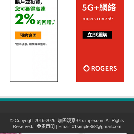
© Copyright 2016-2026, 加国观察-01simple.com All Rights
Reserved. |
免责声明
| Email: 01simple888@gmail.com