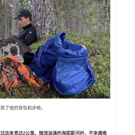
发现了他的背包和步枪。
。
过这条宽达2公里、暗流汹涌的海耶斯河时，不幸遇难