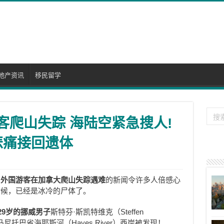
地产资讯
移民留学
游客爬山失踪 海陆空紧急搜人!
悲痛接回遗体
个
外国游客在加拿大爬山失踪遇难
的新闻令许多人倍感心
时候，已经是冰冷的尸体了。
29岁的挪威男子
斯特芬·斯凯特维克（Steffen
马尼托巴省海耶斯河（Hayes River）西岸被发现！