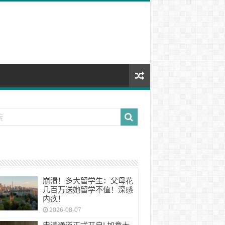
崩溃！多大留学生：父母花
几百万送她留学不值！深感
内疚！
2026-08-07