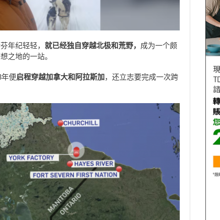
特芬年纪轻轻，
就已经独自穿越北极和荒野，
成为一个颇
梦想之地的一站。
3年便
启程穿越加拿大和阿拉斯加
，还立志要完成一次跨