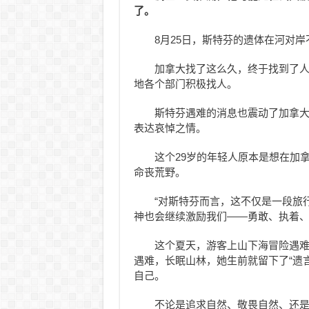
了。
8月25日，斯特芬的遗体在河对
加拿大找了这么久，终于找到了
地各个部门积极找人。
斯特芬遇难的消息也震动了加拿
表达哀悼之情。
这个29岁的年轻人原本是想在加
命丧荒野。
“对斯特芬而言，这不仅是一段旅
神也会继续激励我们——勇敢、执着、
这个夏天，游客上山下海冒险遇
遇难，长眠山林，她生前就留下了“遗
自己。
不论是追求自然、敬畏自然、还