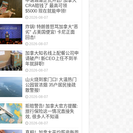
申请通道正式开启! 加拿大
CRA赔钱了 最高可领
$5000 现在就能申领!
2026-08-07
炸锅! 特朗普怒骂加拿大”恶
劣” 占美国便宜! 卡尼正面
回击!
2026-08-07
加拿大知名线上配餐公司申
请破产! 新CEO上任不到半
年就辞职!
2026-08-07
山火烧到家门口! 大温热门
公园冒浓烟 35户居民接疏
散警报!
2026-08-07
拒赔警告! 加拿大官方提醒:
旅行保险这一情况直接失
效, 很多人不知道
2026-08-07
真相！加拿大平均薪资每周