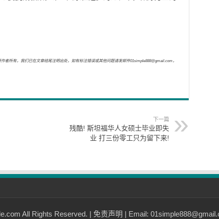
，我们已在文章结尾注明出处，如有标注错误或其他问题请发邮件01simple888@gmail.com，
下一篇
残酷! 斯坦福华人女硕士毕业即失
业 打三份零工只为留下来!
com All Rights Reserved. |
免责声明
| Email: 01simple888@gmail