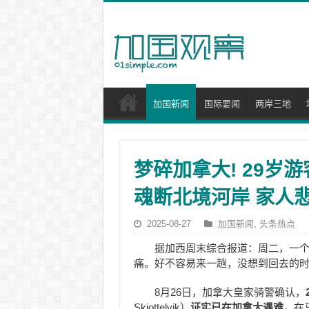
加国新闻
国际要闻
两岸三地
梦碎加拿大! 29岁
魂断北境河岸 家人
2025-08-27
加国新闻
,
头条热点
据加西周末综合报道：周二，一
痛。好不容易来一趟，没想到回去的
8月26日，加拿大皇家骑警确认，
Skjottelvik）
证实已在加拿大遇难，
在