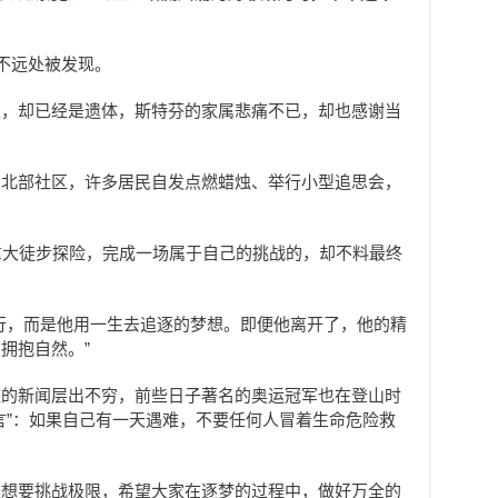
岸不远处被发现。
人，却已经是遗体，斯特芬的家属悲痛不已，却也感谢当
大北部社区，许多居民自发点燃蜡烛、举行小型追思会，
拿大徒步探险，完成一场属于自己的挑战的，却不料最终
行，而是他用一生去追逐的梦想。即便他离开了，他的精
拥抱自然。”
难的新闻层出不穷，前些日子著名的奥运冠军也在登山时
言”：如果自己有一天遇难，不要任何人冒着生命危险救
是想要挑战极限，希望大家在逐梦的过程中，做好万全的