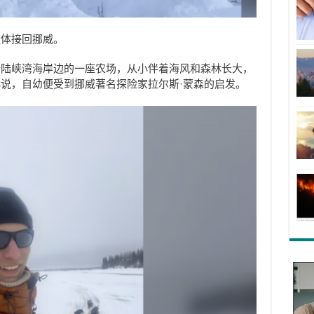
遗体接回挪威。
斯陆峡湾海岸边的一座农场，从小伴着海风和森林长大，
说，自幼便受到挪威著名探险家拉尔斯·蒙森的启发。